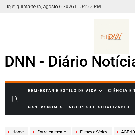
Skip
Hoje: quinta-feira, agosto 6 2026
11
:
34
:
24
PM
to
content
DNN - Diário Notíc
BEM-ESTAR E ESTILO DE VIDA
CIÊNCIA E
GASTRONOMIA
NOTÍCIAS E ATUALIZADES
Home
Entretenimento
Filmes e Séries
AGENDA COMPL