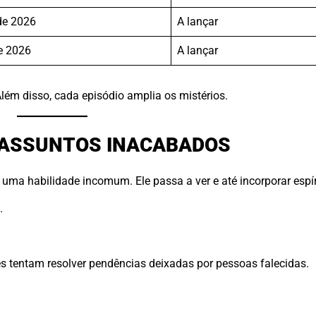
de 2026
A lançar
e 2026
A lançar
lém disso, cada episódio amplia os mistérios.
 E ASSUNTOS INACABADOS
uma habilidade incomum. Ele passa a ver e até incorporar espír
.
les tentam resolver pendências deixadas por pessoas falecidas.