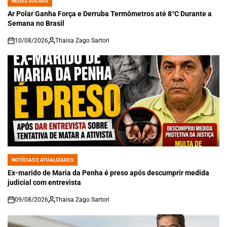
REDES SOCIAIS
POSTED
IN
Ar Polar Ganha Força e Derruba Termômetros até 8°C Durante a
Semana no Brasil
10/08/2026
Thaisa Zago Sartori
on
NOTÍCIAS E ATUALIZADES
POSTED
IN
Ex-marido de Maria da Penha é preso após descumprir medida
judicial com entrevista
09/08/2026
Thaisa Zago Sartori
on