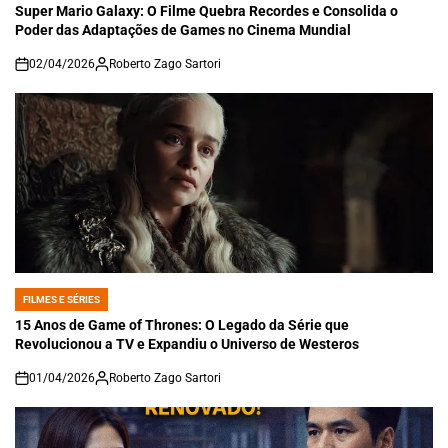
IN
Super Mario Galaxy: O Filme Quebra Recordes e Consolida o
Poder das Adaptações de Games no Cinema Mundial
02/04/2026
Roberto Zago Sartori
on
FILMES E SÉRIES
POSTED
IN
15 Anos de Game of Thrones: O Legado da Série que
Revolucionou a TV e Expandiu o Universo de Westeros
01/04/2026
Roberto Zago Sartori
on