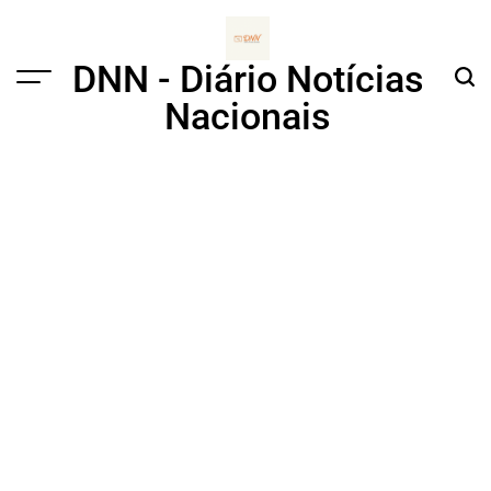
Skip
to
content
DNN - Diário Notícias
Menu
Sear
Nacionais