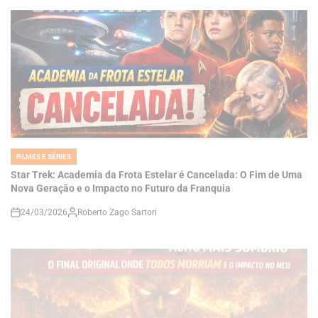
FILMES E SÉRIES
POSTED
IN
Star Trek: Academia da Frota Estelar é Cancelada: O Fim de Uma
Nova Geração e o Impacto no Futuro da Franquia
24/03/2026
Roberto Zago Sartori
on