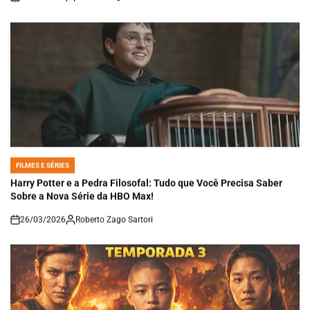
on
FILMES E SÉRIES
POSTED
IN
Harry Potter e a Pedra Filosofal: Tudo que Você Precisa Saber
Sobre a Nova Série da HBO Max!
26/03/2026
Roberto Zago Sartori
on