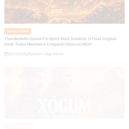
FILMES E SÉRIES
POSTED
IN
Thunderbolts Quase Foi Muito Mais Sombrio: O Final Original
Onde Todos Morriam e o Impacto Disso no MCU*
24/03/2026
Roberto Zago Sartori
on
FILMES E SÉRIES
POSTED
IN
Xógum 2ª Temporada Expande Seu Universo: Novo Elenco,
Avanço Temporal e Uma Saga Ainda Mais Ambiciosa
24/03/2026
Roberto Zago Sartori
on