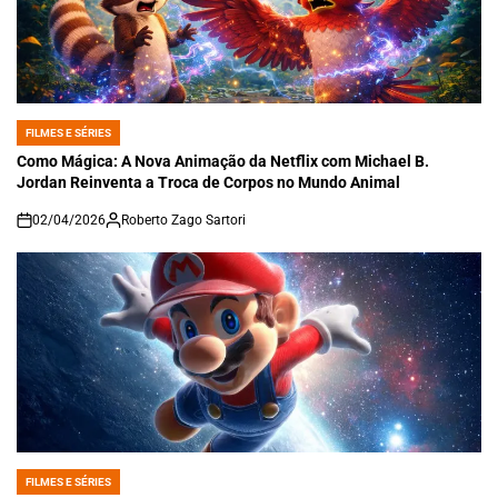
FILMES E SÉRIES
POSTED
IN
Como Mágica: A Nova Animação da Netflix com Michael B.
Jordan Reinventa a Troca de Corpos no Mundo Animal
02/04/2026
Roberto Zago Sartori
on
FILMES E SÉRIES
POSTED