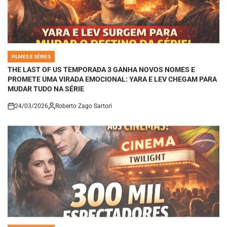
FILMES E SÉRIES
POSTED
IN
THE LAST OF US TEMPORADA 3 GANHA NOVOS NOMES E
PROMETE UMA VIRADA EMOCIONAL: YARA E LEV CHEGAM PARA
MUDAR TUDO NA SÉRIE
24/03/2026
Roberto Zago Sartori
on
FILMES E SÉRIES
POSTED