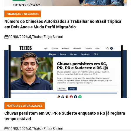
FINANÇAS E NEGÓCIOS
POSTED
IN
Número de Chineses Autorizados a Trabalhar no Brasil Triplica
em Dois Anos e Muda Perfil Migratório
09/08/2026
Thaisa Zago Sartori
on
NOTÍCIAS E ATUALIZADES
POSTED
IN
Chuvas persistem em SC, PR e Sudeste enquanto o RS já registra
tempo estável
09/08/2026
Thaisa Zago Sartori
on