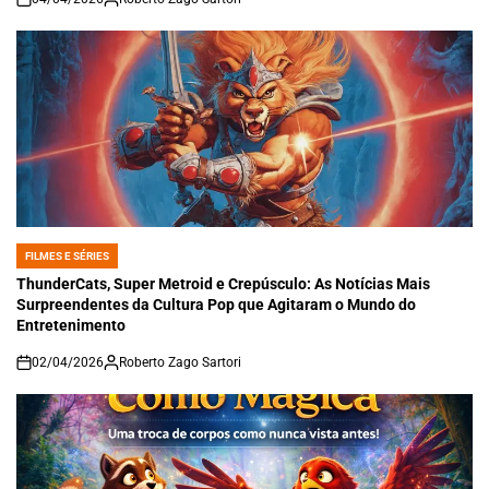
on
FILMES E SÉRIES
POSTED
IN
ThunderCats, Super Metroid e Crepúsculo: As Notícias Mais
Surpreendentes da Cultura Pop que Agitaram o Mundo do
Entretenimento
02/04/2026
Roberto Zago Sartori
on