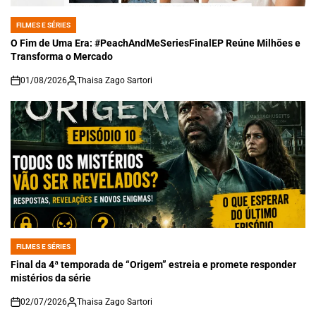
FILMES E SÉRIES
POSTED
IN
O Fim de Uma Era: #PeachAndMeSeriesFinalEP Reúne Milhões e
Transforma o Mercado
01/08/2026
Thaisa Zago Sartori
on
FILMES E SÉRIES
POSTED
IN
Final da 4ª temporada de “Origem” estreia e promete responder
mistérios da série
02/07/2026
Thaisa Zago Sartori
on