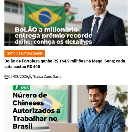
NOTÍCIAS E ATUALIZADES
POSTED
IN
Bolão de Fortaleza ganha R$ 164,9 milhões na Mega-Sena; cada
cota custou R$ 405
09/08/2026
Thaisa Zago Sartori
on