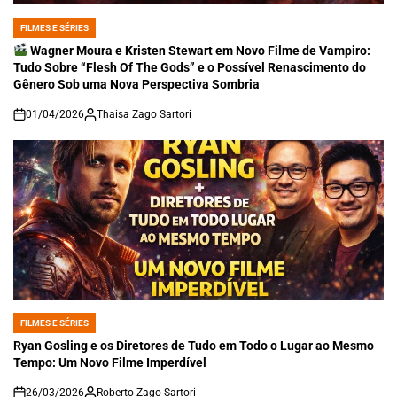
FILMES E SÉRIES
POSTED
IN
Wagner Moura e Kristen Stewart em Novo Filme de Vampiro:
Tudo Sobre “Flesh Of The Gods” e o Possível Renascimento do
Gênero Sob uma Nova Perspectiva Sombria
01/04/2026
Thaisa Zago Sartori
on
FILMES E SÉRIES
POSTED
IN
Ryan Gosling e os Diretores de Tudo em Todo o Lugar ao Mesmo
Tempo: Um Novo Filme Imperdível
26/03/2026
Roberto Zago Sartori