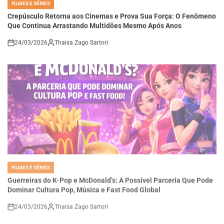
IN
Crepúsculo Retorna aos Cinemas e Prova Sua Força: O Fenômeno
Que Continua Arrastando Multidões Mesmo Após Anos
24/03/2026
Thaisa Zago Sartori
on
FILMES E SÉRIES
POSTED
IN
Guerreiras do K-Pop e McDonald’s: A Possível Parceria Que Pode
Dominar Cultura Pop, Música e Fast Food Global
24/03/2026
Thaisa Zago Sartori
on