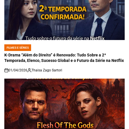
FILMES E SÉRIES
POSTED
IN
K-Drama “Além do Direito” é Renovado: Tudo Sobre a 2ª
Temporada, Elenco, Sucesso Global e o Futuro da Série na Netflix
01/04/2026
Thaisa Zago Sartori
on