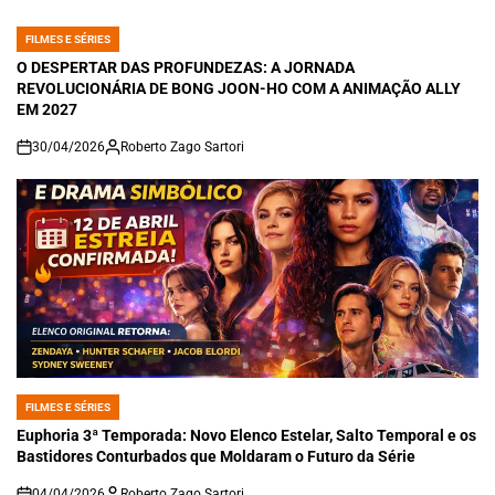
FILMES E SÉRIES
POSTED
IN
O DESPERTAR DAS PROFUNDEZAS: A JORNADA
REVOLUCIONÁRIA DE BONG JOON-HO COM A ANIMAÇÃO ALLY
EM 2027
30/04/2026
Roberto Zago Sartori
on
FILMES E SÉRIES
POSTED
IN
Euphoria 3ª Temporada: Novo Elenco Estelar, Salto Temporal e os
Bastidores Conturbados que Moldaram o Futuro da Série
04/04/2026
Roberto Zago Sartori