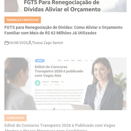
FINANÇAS E NEGÓCIOS
POSTED
IN
FGTS para Renegociação de Dívidas: Como Aliviar o Orçamento
Familiar com Mais de R$ 62 Milhões Já Utilizados
04/08/2026
Thaisa Zago Sartori
on
CONCURSOS
POSTED
IN
Edital do Concurso Transpetro 2026 é Publicado com Vagas
Abertas e Prazos Rigorosos para Candidatos
03/08/2026
Thaisa Zago Sartori
on