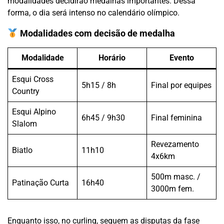
modalidades decidirão medalhas importantes. Dessa
forma, o dia será intenso no calendário olímpico.
Modalidades com decisão de medalha
Modalidade
Horário
Evento
Esqui Cross
5h15 / 8h
Final por equipes
Country
Esqui Alpino
6h45 / 9h30
Final feminina
Slalom
Revezamento
Biatlo
11h10
4x6km
500m masc. /
Patinação Curta
16h40
3000m fem.
Enquanto isso, no curling, seguem as disputas da fase