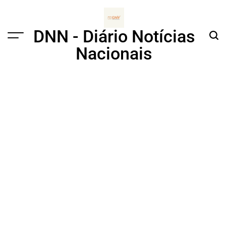
Skip
to
content
DNN - Diário Notícias
Menu
Sear
Nacionais