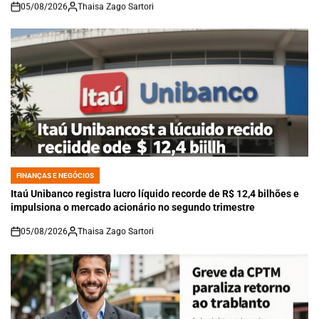
05/08/2026
Thaisa Zago Sartori
on
FINANÇAS E NEGÓCIOS
POSTED
IN
Itaú Unibanco registra lucro líquido recorde de R$ 12,4 bilhões e
impulsiona o mercado acionário no segundo trimestre
05/08/2026
Thaisa Zago Sartori
on