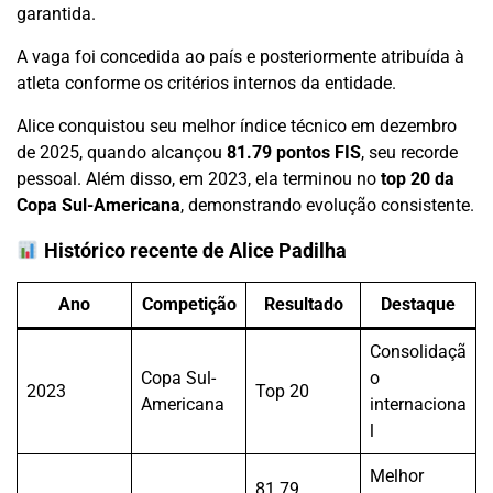
garantida.
A vaga foi concedida ao país e posteriormente atribuída à
atleta conforme os critérios internos da entidade.
Alice conquistou seu melhor índice técnico em dezembro
de 2025, quando alcançou
81.79 pontos FIS
, seu recorde
pessoal. Além disso, em 2023, ela terminou no
top 20 da
Copa Sul-Americana
, demonstrando evolução consistente.
Histórico recente de Alice Padilha
Ano
Competição
Resultado
Destaque
Consolidaçã
Copa Sul-
o
2023
Top 20
Americana
internaciona
l
Melhor
81.79