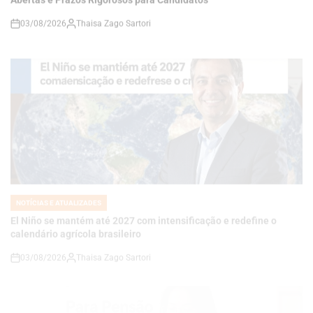
NOTÍCIAS E ATUALIZADES
POSTED
IN
El Niño se mantém até 2027 com intensificação e redefine o
calendário agrícola brasileiro
03/08/2026
Thaisa Zago Sartori
on