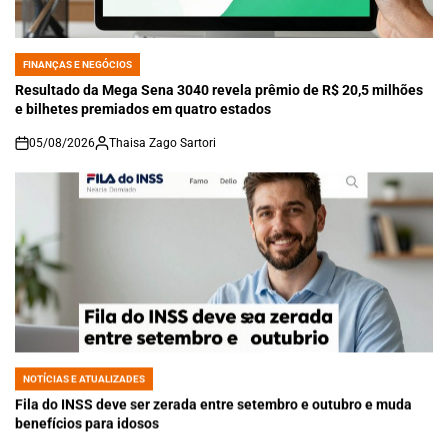
FINANÇAS E NEGÓCIOS
POSTED
IN
Resultado da Mega Sena 3040 revela prêmio de R$ 20,5 milhões
e bilhetes premiados em quatro estados
05/08/2026
Thaisa Zago Sartori
on
NOTÍCIAS E ATUALIZADES
POSTED
IN
Fila do INSS deve ser zerada entre setembro e outubro e muda
benefícios para idosos