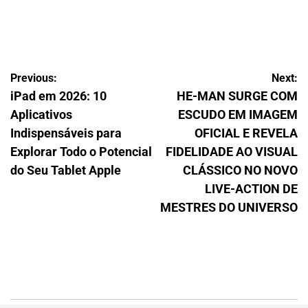
03/08/2026
Thaisa Zago Sartori
on
Navegação
Previous:
Next:
iPad em 2026: 10
HE-MAN SURGE COM
de
Aplicativos
ESCUDO EM IMAGEM
Post
Indispensáveis para
OFICIAL E REVELA
Explorar Todo o Potencial
FIDELIDADE AO VISUAL
do Seu Tablet Apple
CLÁSSICO NO NOVO
LIVE-ACTION DE
MESTRES DO UNIVERSO