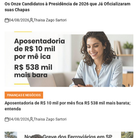
Os Onze Candidatos à Presidência de 2026 que Já Oficializaram
suas Chapas
04/08/2026
Thaisa Zago Sartori
on
FINANÇAS E NEGÓCIOS
POSTED
IN
Aposentadoria de R$ 10 mil por mês fica R$ 538 mil mais barata;
entenda
04/08/2026
Thaisa Zago Sartori
on