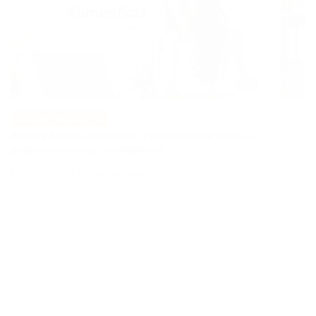
NOTÍCIAS E ATUALIZADES
POSTED
IN
Pix para Pensão Alimentícia: a revolução que agiliza o
pagamento e reduz inadimplência
03/08/2026
Thaisa Zago Sartori
on
VIAGEM E TURISMO
POSTED
IN
Ceuta redefine o mapa das migrações europeias e transforma o
destino de milhares de refugiados