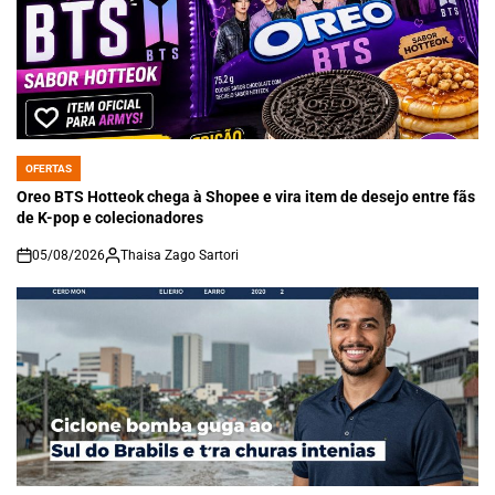
OFERTAS
POSTED
IN
Oreo BTS Hotteok chega à Shopee e vira item de desejo entre fãs
de K-pop e colecionadores
05/08/2026
Thaisa Zago Sartori
on