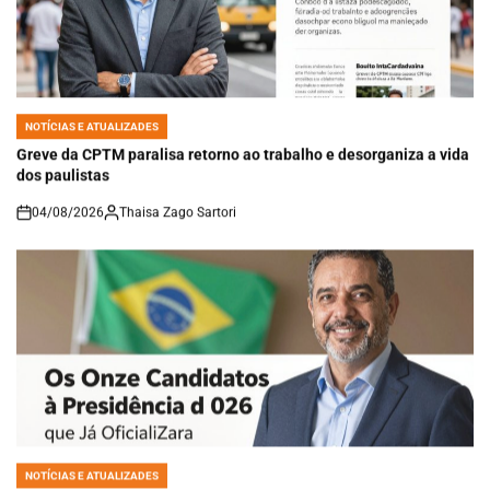
NOTÍCIAS E ATUALIZADES
POSTED
IN
Greve da CPTM paralisa retorno ao trabalho e desorganiza a vida
dos paulistas
04/08/2026
Thaisa Zago Sartori
on
NOTÍCIAS E ATUALIZADES
POSTED
IN