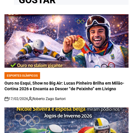
ESPORTES OLÍMPICOS
POSTED
IN
Ouro no Esqui, Show no Big Air: Lucas Pinheiro Brilha em Milão-
Cortina 2026 e Encanta ao Descer “de Peixinho” em Livigno
17/02/2026
Roberto Zago Sartori
on