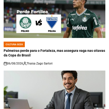
CULTURA GEEK
POSTED
IN
Palmeiras perde para o Fortaleza, mas assegura vaga nas oitavas
da Copa do Brasil
06/08/2026
Thaisa Zago Sartori
on