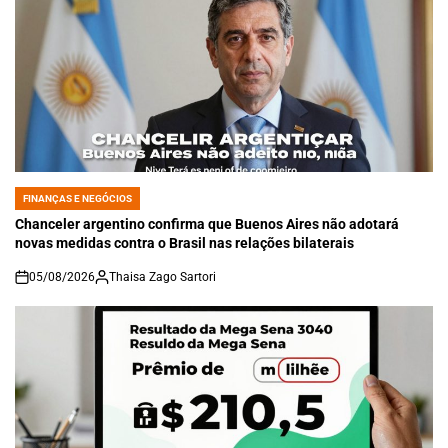
FINANÇAS E NEGÓCIOS
POSTED
IN
Chanceler argentino confirma que Buenos Aires não adotará
novas medidas contra o Brasil nas relações bilaterais
05/08/2026
Thaisa Zago Sartori
on