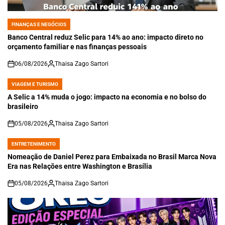
FINANÇAS E NEGÓCIOS
POSTED
IN
Banco Central reduz Selic para 14% ao ano: impacto direto no
orçamento familiar e nas finanças pessoais
06/08/2026
Thaisa Zago Sartori
on
VIAGEM E TURISMO
POSTED
IN
A Selic a 14% muda o jogo: impacto na economia e no bolso do
brasileiro
05/08/2026
Thaisa Zago Sartori
on
ENTRETENIMENTO
POSTED
IN
Nomeação de Daniel Perez para Embaixada no Brasil Marca Nova
Era nas Relações entre Washington e Brasília
05/08/2026
Thaisa Zago Sartori
on