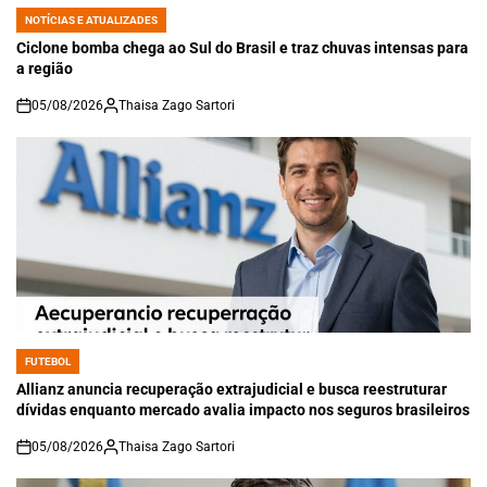
NOTÍCIAS E ATUALIZADES
POSTED
IN
Ciclone bomba chega ao Sul do Brasil e traz chuvas intensas para
a região
05/08/2026
Thaisa Zago Sartori
on
FUTEBOL
POSTED
IN
Allianz anuncia recuperação extrajudicial e busca reestruturar
dívidas enquanto mercado avalia impacto nos seguros brasileiros
05/08/2026
Thaisa Zago Sartori
on