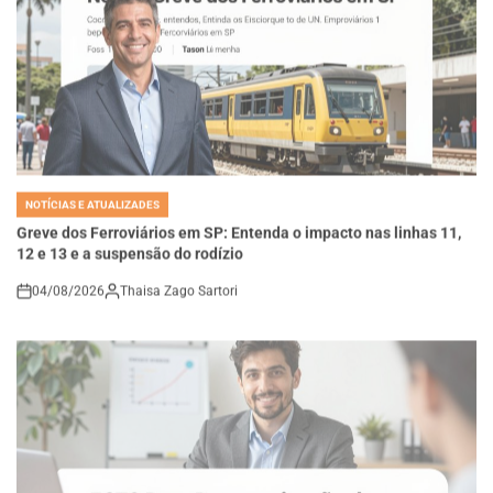
NOTÍCIAS E ATUALIZADES
POSTED
IN
Greve dos Ferroviários em SP: Entenda o impacto nas linhas 11,
12 e 13 e a suspensão do rodízio
04/08/2026
Thaisa Zago Sartori
on