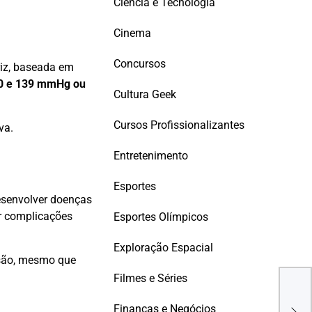
Ciência e Tecnologia
Cinema
Concursos
riz, baseada em
120 e 139 mmHg ou
Cultura Geek
Cursos Profissionalizantes
va.
Entretenimento
Esportes
esenvolver doenças
ir complicações
Esportes Olímpicos
Exploração Espacial
nsão, mesmo que
Filmes e Séries
HPV 
test
Finanças e Negócios