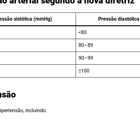
o arterial segundo a nova diretriz
essão sistólica (mmHg)
Pressão diastólic
<80
80–89
90–99
≥100
nsão
pertensão, incluindo: