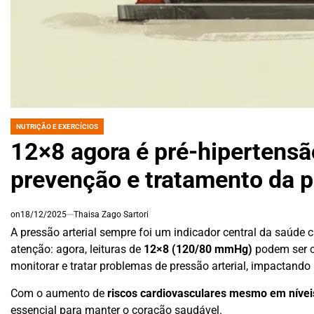
NUTRIÇÃO E EXERCÍCIOS
POSTED
IN
12×8 agora é pré-hipertensão
prevenção e tratamento da p
on
18/12/2025
Thaisa Zago Sartori
A pressão arterial sempre foi um indicador central da saúde
atenção: agora, leituras de
12×8 (120/80 mmHg)
podem ser c
monitorar e tratar problemas de pressão arterial, impactando
Com o aumento de
riscos cardiovasculares mesmo em nívei
essencial para manter o coração saudável.