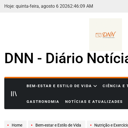
Skip
Hoje: quinta-feira, agosto 6 2026
2
:
46
:
10
AM
to
content
DNN - Diário Notíc
BEM-ESTAR E ESTILO DE VIDA
CIÊNCIA E
GASTRONOMIA
NOTÍCIAS E ATUALIZADES
Home
Bem-estar e Estilo de Vida
Nutrição e Exercíci