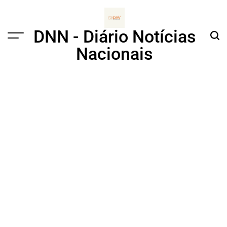
Skip
to
content
DNN - Diário Notícias
Menu
Sear
Nacionais