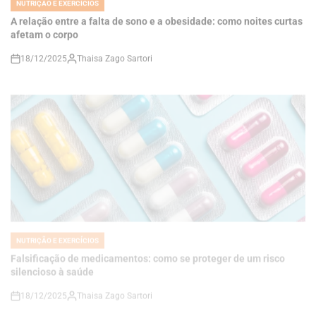
18/12/2025
Thaisa Zago Sartori
on
NUTRIÇÃO E EXERCÍCIOS
POSTED
IN
Falsificação de medicamentos: como se proteger de um risco
silencioso à saúde
18/12/2025
Thaisa Zago Sartori
on