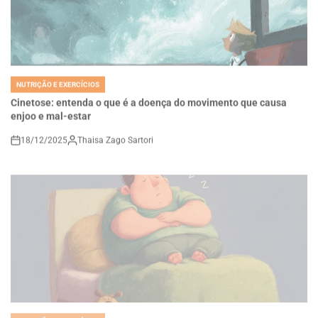
NUTRIÇÃO E EXERCÍCIOS
POSTED
IN
Cinetose: entenda o que é a doença do movimento que causa
enjoo e mal-estar
18/12/2025
Thaisa Zago Sartori
on
NUTRIÇÃO E EXERCÍCIOS
POSTED
IN
A relação entre a falta de sono e a obesidade: como noites curtas
afetam o corpo