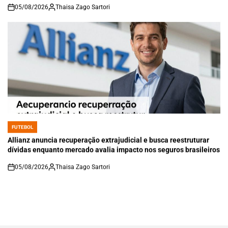
05/08/2026
Thaisa Zago Sartori
on
FUTEBOL
POSTED
IN
Allianz anuncia recuperação extrajudicial e busca reestruturar
dívidas enquanto mercado avalia impacto nos seguros brasileiros
05/08/2026
Thaisa Zago Sartori
on