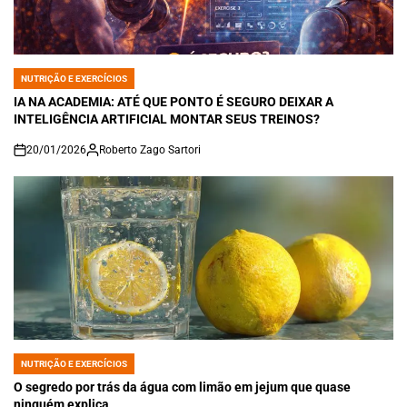
NUTRIÇÃO E EXERCÍCIOS
POSTED
IN
IA NA ACADEMIA: ATÉ QUE PONTO É SEGURO DEIXAR A
INTELIGÊNCIA ARTIFICIAL MONTAR SEUS TREINOS?
20/01/2026
Roberto Zago Sartori
on
NUTRIÇÃO E EXERCÍCIOS
POSTED
IN
O segredo por trás da água com limão em jejum que quase
ninguém explica