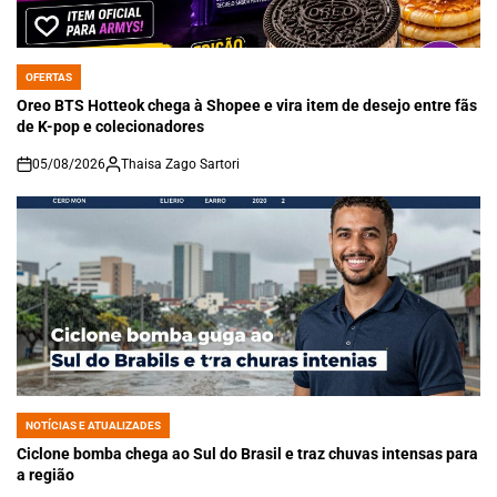
OFERTAS
POSTED
IN
Oreo BTS Hotteok chega à Shopee e vira item de desejo entre fãs
de K-pop e colecionadores
05/08/2026
Thaisa Zago Sartori
on
NOTÍCIAS E ATUALIZADES
POSTED
IN
Ciclone bomba chega ao Sul do Brasil e traz chuvas intensas para
a região