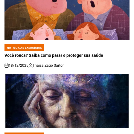
NUTRIÇÃO E EXERCÍCIOS
POSTED
IN
Você ronca? Saiba como parar e proteger sua saúde
18/12/2025
Thaisa Zago Sartori
on