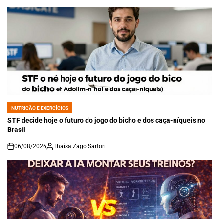
NUTRIÇÃO E EXERCÍCIOS
POSTED
IN
STF decide hoje o futuro do jogo do bicho e dos caça-níqueis no
Brasil
06/08/2026
Thaisa Zago Sartori
on