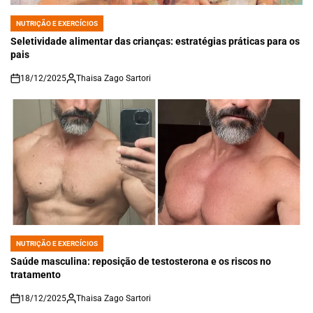
NUTRIÇÃO E EXERCÍCIOS
POSTED
IN
Seletividade alimentar das crianças: estratégias práticas para os
pais
18/12/2025
Thaisa Zago Sartori
on
NUTRIÇÃO E EXERCÍCIOS
POSTED
IN
Saúde masculina: reposição de testosterona e os riscos no
tratamento
18/12/2025
Thaisa Zago Sartori
on