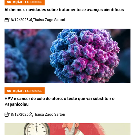
NUTRIÇÃO E EXERCÍCIOS
POSTED
IN
Alzheimer: novidades sobre tratamentos e avanços científicos
18/12/2025
Thaisa Zago Sartori
on
NUTRIÇÃO E EXERCÍCIOS
POSTED
IN
HPV e câncer de colo do útero: o teste que vai substituir o
Papanicolau
18/12/2025
Thaisa Zago Sartori
on