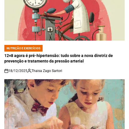
NUTRIÇÃO E EXERCÍCIOS
POSTED
IN
12×8 agora é pré-hipertensão: tudo sobre a nova diretriz de
prevenção e tratamento da pressão arterial
18/12/2025
Thaisa Zago Sartori
on