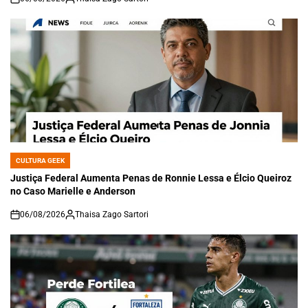
on
CULTURA GEEK
POSTED
IN
Justiça Federal Aumenta Penas de Ronnie Lessa e Élcio Queiroz
no Caso Marielle e Anderson
06/08/2026
Thaisa Zago Sartori
on