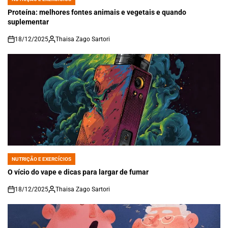
POSTED
IN
Proteína: melhores fontes animais e vegetais e quando
suplementar
18/12/2025
Thaisa Zago Sartori
on
NUTRIÇÃO E EXERCÍCIOS
POSTED
IN
O vício do vape e dicas para largar de fumar
18/12/2025
Thaisa Zago Sartori
on