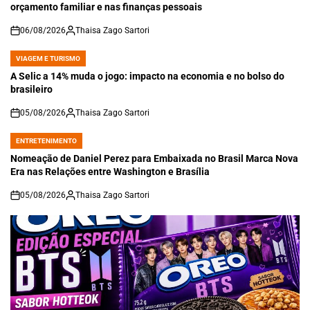
orçamento familiar e nas finanças pessoais
06/08/2026
Thaisa Zago Sartori
on
VIAGEM E TURISMO
POSTED
IN
A Selic a 14% muda o jogo: impacto na economia e no bolso do
brasileiro
05/08/2026
Thaisa Zago Sartori
on
ENTRETENIMENTO
POSTED
IN
Nomeação de Daniel Perez para Embaixada no Brasil Marca Nova
Era nas Relações entre Washington e Brasília
05/08/2026
Thaisa Zago Sartori
on