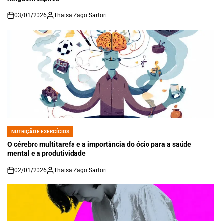
03/01/2026
Thaisa Zago Sartori
on
NUTRIÇÃO E EXERCÍCIOS
POSTED
IN
O cérebro multitarefa e a importância do ócio para a saúde
mental e a produtividade
02/01/2026
Thaisa Zago Sartori
on