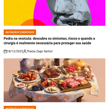
NUTRIÇÃO E EXERCÍCIOS
POSTED
IN
Pedra na vesícula: descubra os sintomas, riscos e quando a
cirurgia é realmente necessária para proteger sua saúde
18/12/2025
Thaisa Zago Sartori
on
NUTRIÇÃO E EXERCÍCIOS