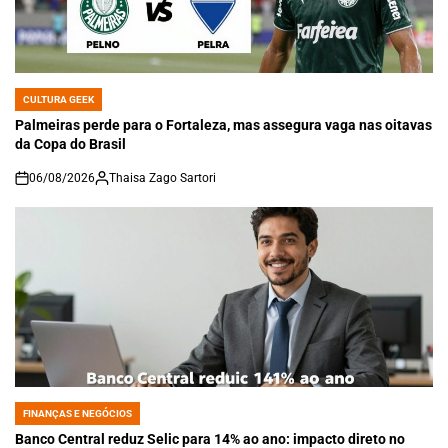
CULTURA GEEK
POSTED
IN
Palmeiras perde para o Fortaleza, mas assegura vaga nas oitavas
da Copa do Brasil
06/08/2026
Thaisa Zago Sartori
on
FINANÇAS E NEGÓCIOS
POSTED
IN
Banco Central reduz Selic para 14% ao ano: impacto direto no