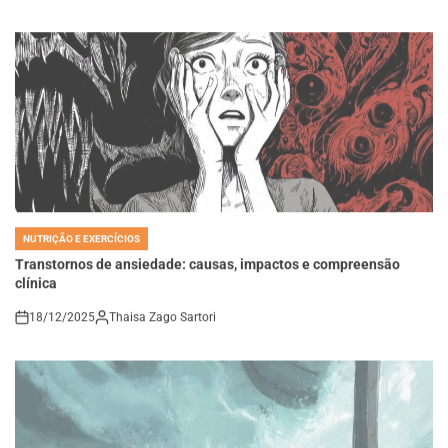
NUTRIÇÃO E EXERCÍCIOS
POSTED
IN
Transtornos de ansiedade: causas, impactos e compreensão
clínica
18/12/2025
Thaisa Zago Sartori
on