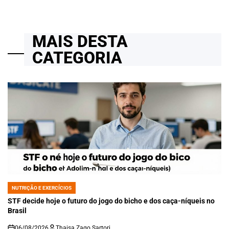
MAIS DESTA
CATEGORIA
NUTRIÇÃO E EXERCÍCIOS
POSTED
IN
STF decide hoje o futuro do jogo do bicho e dos caça-níqueis no
Brasil
06/08/2026
Thaisa Zago Sartori