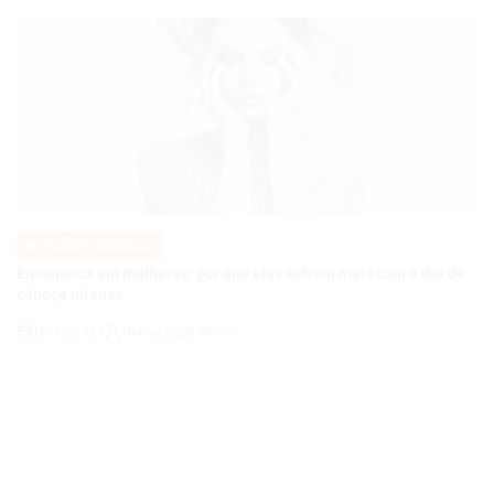
NUTRIÇÃO E EXERCÍCIOS
POSTED
IN
Enxaqueca em mulheres: por que elas sofrem mais com a dor de
cabeça intensa
18/12/2025
Thaisa Zago Sartori
on
NUTRIÇÃO E EXERCÍCIOS
POSTED