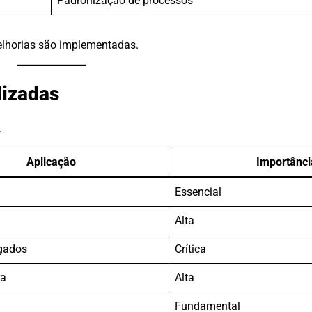
Padronização de processos
elhorias são implementadas.
lizadas
.
Aplicação
Importânci
Essencial
Alta
gados
Crítica
ra
Alta
Fundamental