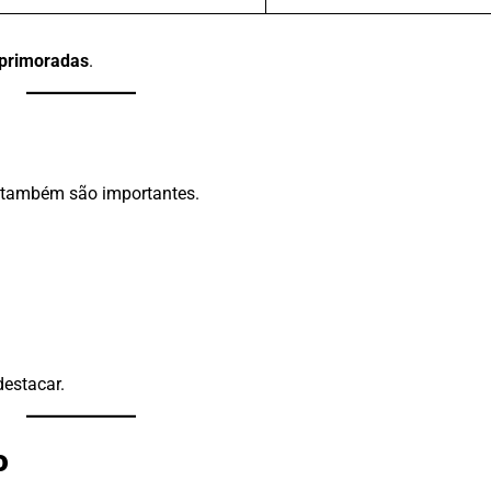
aprimoradas
.
s também são importantes.
destacar.
o