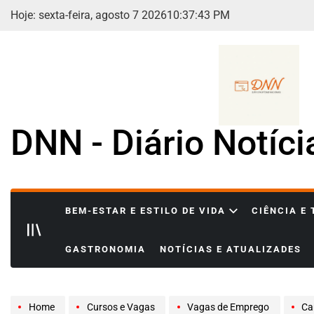
Skip
Hoje: sexta-feira, agosto 7 2026
10
:
37
:
44
PM
to
content
DNN - Diário Notíc
BEM-ESTAR E ESTILO DE VIDA
CIÊNCIA E
GASTRONOMIA
NOTÍCIAS E ATUALIZADES
Home
Cursos e Vagas
Vagas de Emprego
Carre