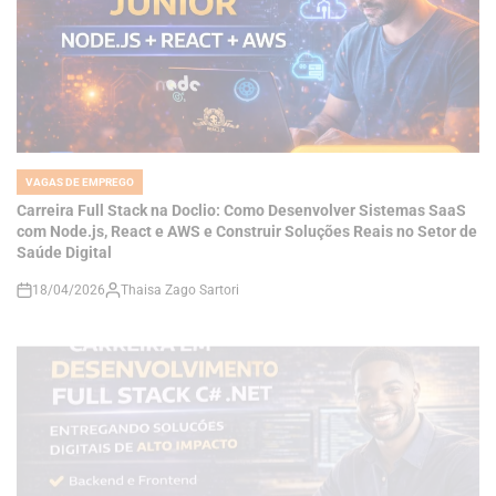
VAGAS DE EMPREGO
POSTED
IN
Carreira Full Stack na Doclio: Como Desenvolver Sistemas SaaS
com Node.js, React e AWS e Construir Soluções Reais no Setor de
Saúde Digital
18/04/2026
Thaisa Zago Sartori
on
VAGAS DE EMPREGO
POSTED