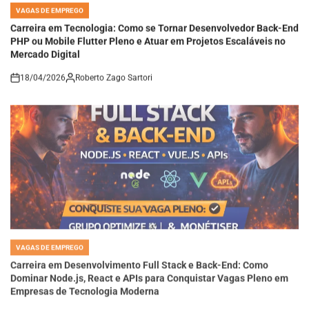
POSTED
IN
Carreira em Tecnologia: Como se Tornar Desenvolvedor Back-End
PHP ou Mobile Flutter Pleno e Atuar em Projetos Escaláveis no
Mercado Digital
18/04/2026
Roberto Zago Sartori
on
VAGAS DE EMPREGO
POSTED
IN
Carreira em Desenvolvimento Full Stack e Back-End: Como
Dominar Node.js, React e APIs para Conquistar Vagas Pleno em
Empresas de Tecnologia Moderna
18/04/2026
Roberto Zago Sartori
on