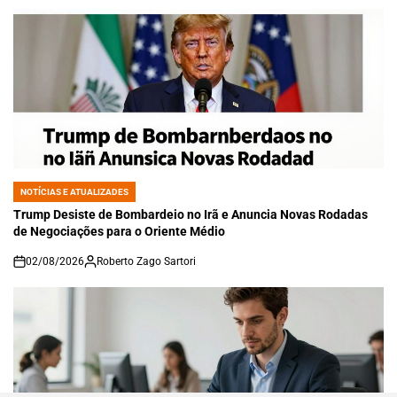
NOTÍCIAS E ATUALIZADES
POSTED
IN
Trump Desiste de Bombardeio no Irã e Anuncia Novas Rodadas
de Negociações para o Oriente Médio
02/08/2026
Roberto Zago Sartori
on