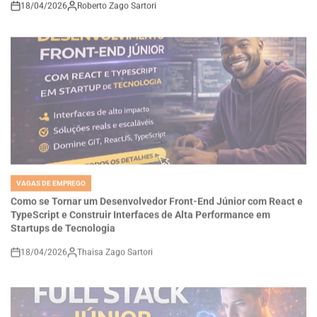
VAGAS DE EMPREGO
POSTED
IN
Como se Tornar um Desenvolvedor Front-End Júnior com React e
TypeScript e Construir Interfaces de Alta Performance em
Startups de Tecnologia
18/04/2026
Thaisa Zago Sartori
on