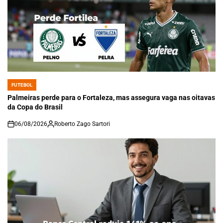
FUTEBOL
POSTED
IN
Palmeiras perde para o Fortaleza, mas assegura vaga nas oitavas
da Copa do Brasil
06/08/2026
Roberto Zago Sartori
on