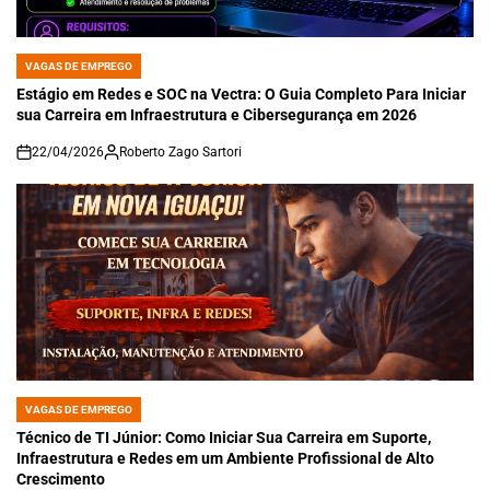
VAGAS DE EMPREGO
POSTED
IN
Estágio em Redes e SOC na Vectra: O Guia Completo Para Iniciar
sua Carreira em Infraestrutura e Cibersegurança em 2026
22/04/2026
Roberto Zago Sartori
on
VAGAS DE EMPREGO
POSTED
IN
Técnico de TI Júnior: Como Iniciar Sua Carreira em Suporte,
Infraestrutura e Redes em um Ambiente Profissional de Alto
Crescimento