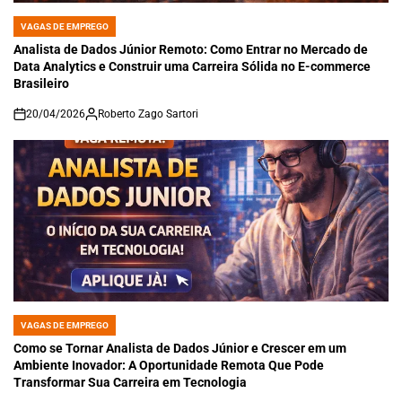
VAGAS DE EMPREGO
POSTED
IN
Analista de Dados Júnior Remoto: Como Entrar no Mercado de
Data Analytics e Construir uma Carreira Sólida no E-commerce
Brasileiro
20/04/2026
Roberto Zago Sartori
on
VAGAS DE EMPREGO
POSTED
IN
Como se Tornar Analista de Dados Júnior e Crescer em um
Ambiente Inovador: A Oportunidade Remota Que Pode
Transformar Sua Carreira em Tecnologia