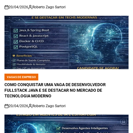
20/04/2026
Roberto Zago Sartori
on
VAGAS DE EMPREGO
POSTED
IN
COMO CONQUISTAR UMA VAGA DE DESENVOLVEDOR
FULLSTACK JAVA E SE DESTACAR NO MERCADO DE
TECNOLOGIA MODERNO
20/04/2026
Roberto Zago Sartori
on