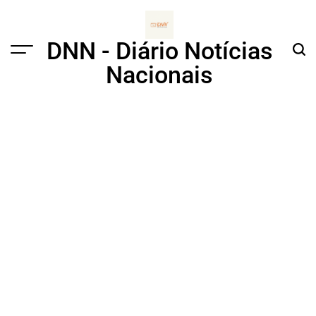
Skip
to
content
DNN - Diário Notícias
Menu
Sear
Nacionais