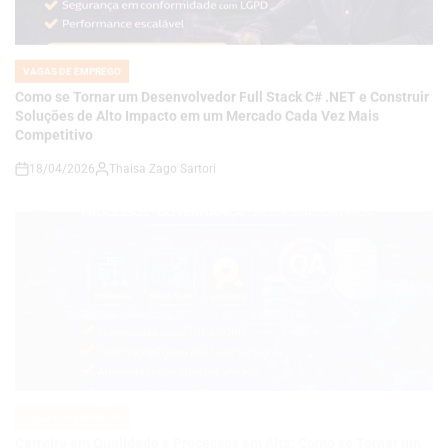
IN
Como se Tornar um Desenvolvedor Full Stack C# .NET e Construir
Soluções de Alto Impacto em um Mercado Cada Vez Mais
Competitivo
18/04/2026
Thaisa Zago Sartori
on
VAGAS DE EMPREGO
POSTED
IN
Carreira em Qualidade e Processos em Alta: Como se Tornar um
Analista de QA Estratégico com Governança, KPIs e Melhoria
Contínua em Ambientes Corporativos
14/04/2026
Roberto Zago Sartori
on