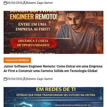
20/04/2026
Roberto Zago Sartori
on
VAGAS DE EMPREGO
POSTED
IN
Junior Software Engineer Remoto: Como Entrar em uma Empresa
AI-First e Construir uma Carreira Sólida em Tecnologia Global
20/04/2026
Roberto Zago Sartori
on