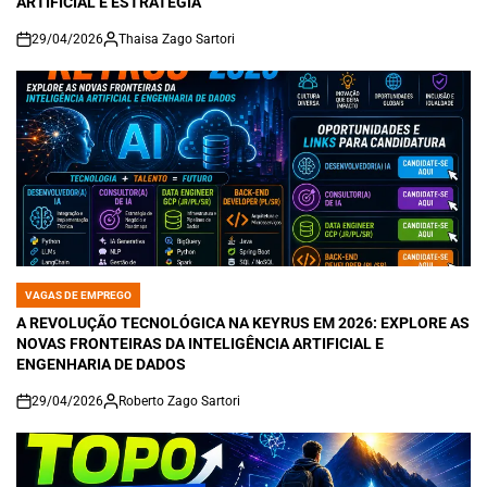
ARTIFICIAL E ESTRATÉGIA
29/04/2026
Thaisa Zago Sartori
on
VAGAS DE EMPREGO
POSTED
IN
A REVOLUÇÃO TECNOLÓGICA NA KEYRUS EM 2026: EXPLORE AS
NOVAS FRONTEIRAS DA INTELIGÊNCIA ARTIFICIAL E
ENGENHARIA DE DADOS
29/04/2026
Roberto Zago Sartori
on