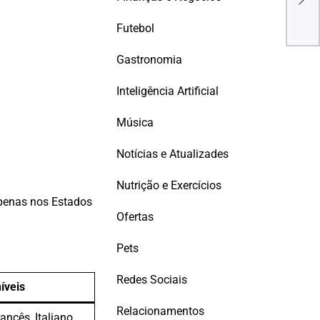
BAR
OPE
Futebol
Gastronomia
Inteligência Artificial
Música
Notícias e Atualizades
Nutrição e Exercícios
apenas nos Estados
Ofertas
Pets
Redes Sociais
íveis
Relacionamentos
ancês, Italiano