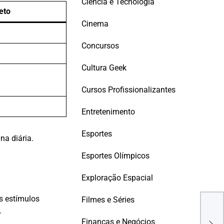
Ciência e Tecnologia
eto
Cinema
Concursos
Cultura Geek
Cursos Profissionalizantes
Entretenimento
Esportes
na diária.
Esportes Olímpicos
Exploração Espacial
s estímulos
Filmes e Séries
VIV
.
COM
MER
Finanças e Negócios