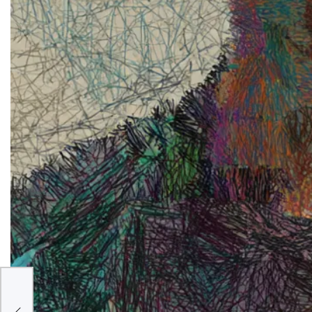
a 103
para