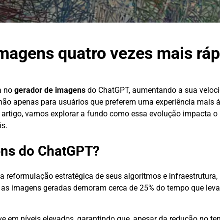
magens quatro vezes mais ráp
a no
gerador de imagens
do ChatGPT, aumentando a sua veloci
 não apenas para usuários que preferem uma experiência mais 
este artigo, vamos explorar a fundo como essa evolução impacta o
is.
ens do ChatGPT?
 reformulação estratégica de seus algoritmos e infraestrutura
, as imagens geradas demoram cerca de 25% do tempo que le
e em níveis elevados, garantindo que, apesar da redução no te