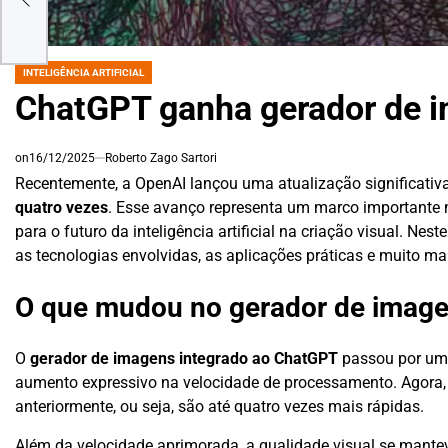
INTELIGÊNCIA ARTIFICIAL
POSTED
IN
ChatGPT ganha gerador de i
on
16/12/2025
Roberto Zago Sartori
Recentemente, a OpenAI lançou uma atualização significativ
quatro vezes
. Esse avanço representa um marco importante
para o futuro da inteligência artificial na criação visual. N
as tecnologias envolvidas, as aplicações práticas e muito ma
O que mudou no gerador de imag
O
gerador de imagens integrado ao ChatGPT
passou por uma
aumento expressivo na velocidade de processamento. Agora
anteriormente, ou seja, são até quatro vezes mais rápidas.
Além da velocidade aprimorada, a qualidade visual se mantev