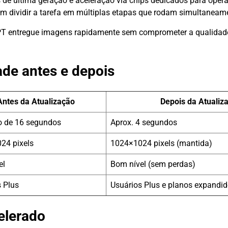
de última geração e aceleração via chips dedicados para opera
 dividir a tarefa em múltiplas etapas que rodam simultaneam
GPT entregue imagens rapidamente sem comprometer a qualidade
ade antes e depois
Antes da Atualização
Depois da Atualiz
o de 16 segundos
Aprox. 4 segundos
24 pixels
1024×1024 pixels (mantida)
el
Bom nível (sem perdas)
 Plus
Usuários Plus e planos expandi
elerado