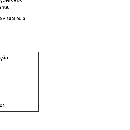
ções de IA.
ente.
 visual ou a
ação
dos