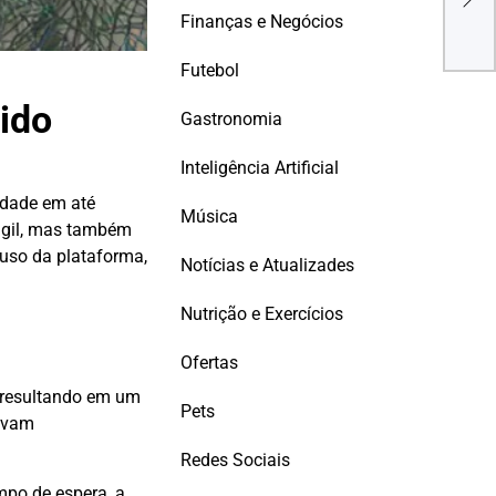
nega
Finanças e Negócios
Futebol
ido
Gastronomia
Inteligência Artificial
dade em até
Música
ágil, mas também
 uso da plataforma,
Notícias e Atualizades
Nutrição e Exercícios
Ofertas
, resultando em um
Pets
vavam
Redes Sociais
mpo de espera, a