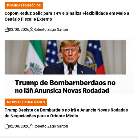
FINANÇAS E NEGÓCIOS
POSTED
IN
Copom Reduz Selic para 14% e Sinaliza Flexibilidade em Meio a
Cenário Fiscal e Externo
03/08/2026
Roberto Zago Sartori
on
NOTÍCIAS E ATUALIZADES
POSTED
IN
Trump Desiste de Bombardeio no Irã e Anuncia Novas Rodadas
de Negociações para o Oriente Médio
02/08/2026
Roberto Zago Sartori
on