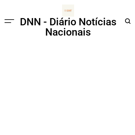
Skip
to
content
DNN - Diário Notícias
Menu
Sear
Nacionais