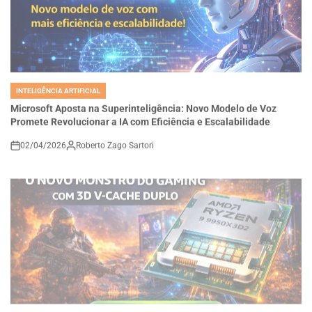
INTELIGÊNCIA ARTIFICIAL
POSTED
IN
Microsoft Aposta na Superinteligência: Novo Modelo de Voz
Promete Revolucionar a IA com Eficiência e Escalabilidade
02/04/2026
Roberto Zago Sartori
on
INTELIGÊNCIA ARTIFICIAL
POSTED
IN
AMD Ryzen 9 9950X3D2: O Novo Monstro do Gaming com 3D V-