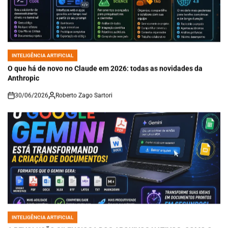
INTELIGÊNCIA ARTIFICIAL
POSTED
IN
O que há de novo no Claude em 2026: todas as novidades da
Anthropic
30/06/2026
Roberto Zago Sartori
on
INTELIGÊNCIA ARTIFICIAL
POSTED
IN
A REVOLUÇÃO SILENCIOSA DOS ARQUIVOS NATIVOS: COMO O