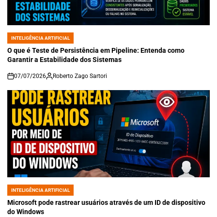
INTELIGÊNCIA ARTIFICIAL
POSTED
IN
O que é Teste de Persistência em Pipeline: Entenda como
Garantir a Estabilidade dos Sistemas
07/07/2026
Roberto Zago Sartori
on
INTELIGÊNCIA ARTIFICIAL
POSTED
IN
Microsoft pode rastrear usuários através de um ID de dispositivo
do Windows