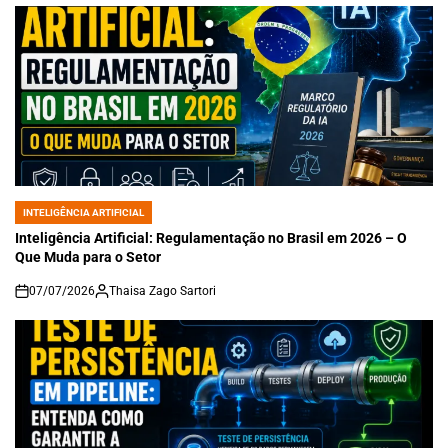
INTELIGÊNCIA ARTIFICIAL
POSTED
IN
Inteligência Artificial: Regulamentação no Brasil em 2026 – O
Que Muda para o Setor
07/07/2026
Thaisa Zago Sartori
on