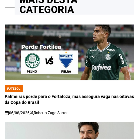
CATEGORIA
FUTEBOL
POSTED
IN
Palmeiras perde para o Fortaleza, mas assegura vaga nas oitavas
da Copa do Brasil
06/08/2026
Roberto Zago Sartori
on