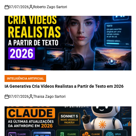
07/07/2026
Roberto Zago Sartori
on
INTELIGÊNCIA ARTIFICIAL
POSTED
IN
IA Generativa Cria Vídeos Realistas a Partir de Texto em 2026
07/07/2026
Thaisa Zago Sartori
on