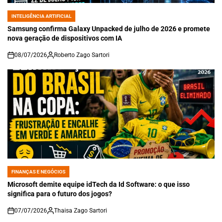
INTELIGÊNCIA ARTIFICIAL
POSTED
IN
Samsung confirma Galaxy Unpacked de julho de 2026 e promete
nova geração de dispositivos com IA
08/07/2026
Roberto Zago Sartori
on
FINANÇAS E NEGÓCIOS
POSTED
IN
Microsoft demite equipe idTech da Id Software: o que isso
significa para o futuro dos jogos?
07/07/2026
Thaisa Zago Sartori
on