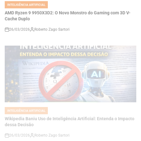
Cache Duplo
26/03/2026
Roberto Zago Sartori
on
INTELIGÊNCIA ARTIFICIAL
POSTED
IN
Wikipedia Baniu Uso de Inteligência Artificial: Entenda o Impacto
dessa Decisão
26/03/2026
Roberto Zago Sartori
on