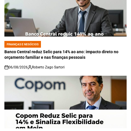
FINANÇAS E NEGÓCIOS
POSTED
IN
Banco Central reduz Selic para 14% ao ano: impacto direto no
orçamento familiar e nas finanças pessoais
06/08/2026
Roberto Zago Sartori
on