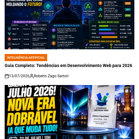
INTELIGÊNCIA ARTIFICIAL
POSTED
IN
Guia Completo: Tendências em Desenvolvimento Web para 2026
13/07/2026
Roberto Zago Sartori
on