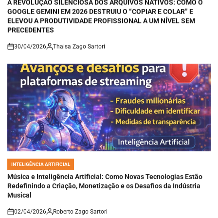
GOOGLE GEMINI EM 2026 DESTRUIU O “COPIAR E COLAR” E
ELEVOU A PRODUTIVIDADE PROFISSIONAL A UM NÍVEL SEM
PRECEDENTES
30/04/2026
Thaisa Zago Sartori
on
INTELIGÊNCIA ARTIFICIAL
POSTED
IN
Música e Inteligência Artificial: Como Novas Tecnologias Estão
Redefinindo a Criação, Monetização e os Desafios da Indústria
Musical
02/04/2026
Roberto Zago Sartori
on