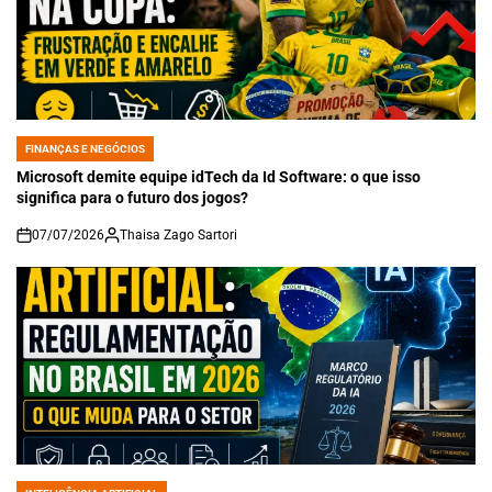
FINANÇAS E NEGÓCIOS
POSTED
IN
Microsoft demite equipe idTech da Id Software: o que isso
significa para o futuro dos jogos?
07/07/2026
Thaisa Zago Sartori
on