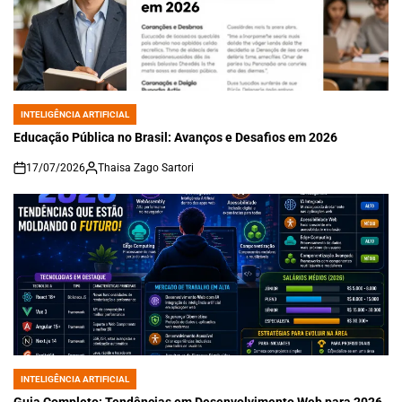
INTELIGÊNCIA ARTIFICIAL
POSTED
IN
Educação Pública no Brasil: Avanços e Desafios em 2026
17/07/2026
Thaisa Zago Sartori
on
INTELIGÊNCIA ARTIFICIAL
POSTED
IN