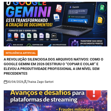
INTELIGÊNCIA ARTIFICIAL
POSTED
IN
A REVOLUÇÃO SILENCIOSA DOS ARQUIVOS NATIVOS: COMO O
GOOGLE GEMINI EM 2026 DESTRUIU O “COPIAR E COLAR” E
ELEVOU A PRODUTIVIDADE PROFISSIONAL A UM NÍVEL SEM
PRECEDENTES
30/04/2026
Thaisa Zago Sartori
on