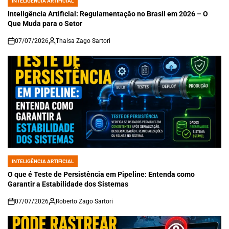
INTELIGÊNCIA ARTIFICIAL
POSTED
IN
Inteligência Artificial: Regulamentação no Brasil em 2026 – O
Que Muda para o Setor
07/07/2026
Thaisa Zago Sartori
on
INTELIGÊNCIA ARTIFICIAL
POSTED
IN
O que é Teste de Persistência em Pipeline: Entenda como
Garantir a Estabilidade dos Sistemas
07/07/2026
Roberto Zago Sartori
on