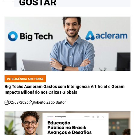
GOSTAR
INTELIGÊNCIA ARTIFICIAL
POSTED
IN
Big Techs Aceleram Gastos com Inteligência Artificial e Geram
Impacto Bilionário nos Caixas Globais
02/08/2026
Roberto Zago Sartori
on