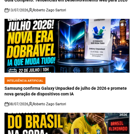
Guia Completo: Tendências em Desenvolvimento Web para 2026
13/07/2026
Roberto Zago Sartori
on
INTELIGÊNCIA ARTIFICIAL
POSTED
IN
Samsung confirma Galaxy Unpacked de julho de 2026 e promete
nova geração de dispositivos com IA
08/07/2026
Roberto Zago Sartori
on