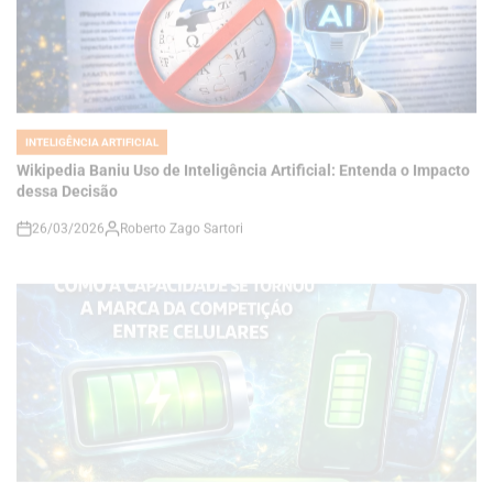
INTELIGÊNCIA ARTIFICIAL
POSTED
IN
Wikipedia Baniu Uso de Inteligência Artificial: Entenda o Impacto
dessa Decisão
26/03/2026
Roberto Zago Sartori
on
INTELIGÊNCIA ARTIFICIAL
POSTED
IN
A Nova Era da Bateria: Como a Capacidade se Tornou a Marca da
Competição entre Celulares