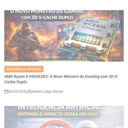
INTELIGÊNCIA ARTIFICIAL
POSTED
IN
AMD Ryzen 9 9950X3D2: O Novo Monstro do Gaming com 3D V-
Cache Duplo
26/03/2026
Roberto Zago Sartori
on