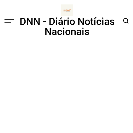
Skip
to
content
DNN - Diário Notícias
Menu
Sear
Nacionais