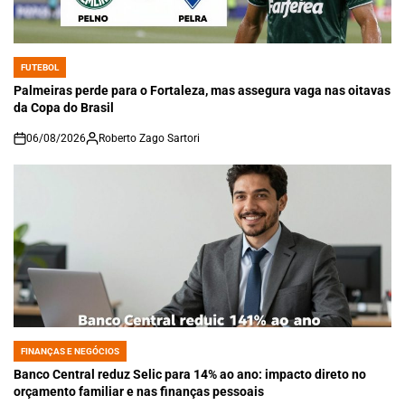
FUTEBOL
POSTED
IN
Palmeiras perde para o Fortaleza, mas assegura vaga nas oitavas
da Copa do Brasil
06/08/2026
Roberto Zago Sartori
on
FINANÇAS E NEGÓCIOS
POSTED
IN
Banco Central reduz Selic para 14% ao ano: impacto direto no
orçamento familiar e nas finanças pessoais