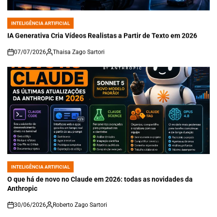
INTELIGÊNCIA ARTIFICIAL
POSTED
IN
IA Generativa Cria Vídeos Realistas a Partir de Texto em 2026
07/07/2026
Thaisa Zago Sartori
on
INTELIGÊNCIA ARTIFICIAL
POSTED
IN
O que há de novo no Claude em 2026: todas as novidades da
Anthropic
30/06/2026
Roberto Zago Sartori
on