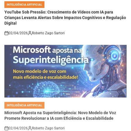
POSTED
IN
YouTube Sob Pressão: Crescimento de Vídeos com IA para
Crianças Levanta Alertas Sobre Impactos Cognitivos e Regulação
Digital
02/04/2026
Roberto Zago Sartori
on
INTELIGÊNCIA ARTIFICIAL
POSTED
IN
Microsoft Aposta na Superinteligência: Novo Modelo de Voz
Promete Revolucionar a IA com Eficiência e Escalabilidade
02/04/2026
Roberto Zago Sartori
on