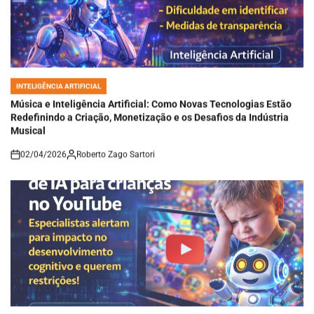
INTELIGÊNCIA ARTIFICIAL
POSTED
IN
Música e Inteligência Artificial: Como Novas Tecnologias Estão
Redefinindo a Criação, Monetização e os Desafios da Indústria
Musical
02/04/2026
Roberto Zago Sartori
on
INTELIGÊNCIA ARTIFICIAL