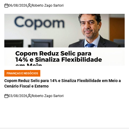
06/08/2026
Roberto Zago Sartori
on
FINANÇAS E NEGÓCIOS
POSTED
IN
Copom Reduz Selic para 14% e Sinaliza Flexibilidade em Meio a
Cenário Fiscal e Externo
03/08/2026
Roberto Zago Sartori
on