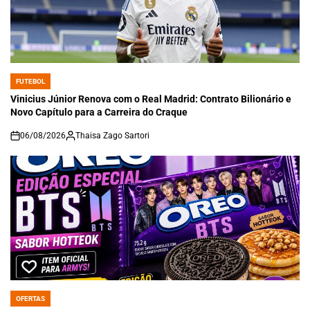
FUTEBOL
POSTED
IN
Vinicius Júnior Renova com o Real Madrid: Contrato Bilionário e
Novo Capítulo para a Carreira do Craque
06/08/2026
Thaisa Zago Sartori
on
OFERTAS
POSTED