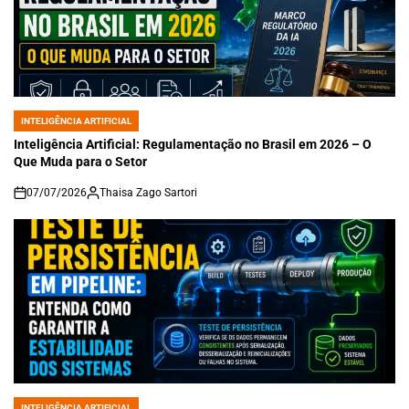
INTELIGÊNCIA ARTIFICIAL
POSTED
IN
Inteligência Artificial: Regulamentação no Brasil em 2026 – O
Que Muda para o Setor
07/07/2026
Thaisa Zago Sartori
on
INTELIGÊNCIA ARTIFICIAL