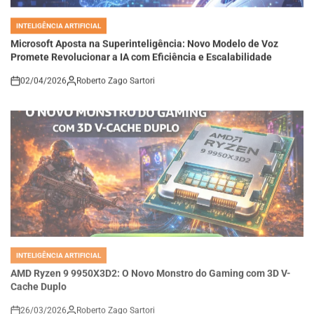
INTELIGÊNCIA ARTIFICIAL
POSTED
IN
Microsoft Aposta na Superinteligência: Novo Modelo de Voz
Promete Revolucionar a IA com Eficiência e Escalabilidade
02/04/2026
Roberto Zago Sartori
on
INTELIGÊNCIA ARTIFICIAL
POSTED
IN
AMD Ryzen 9 9950X3D2: O Novo Monstro do Gaming com 3D V-
Cache Duplo
26/03/2026
Roberto Zago Sartori
on