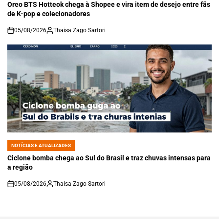
IN
Oreo BTS Hotteok chega à Shopee e vira item de desejo entre fãs
de K-pop e colecionadores
05/08/2026
Thaisa Zago Sartori
on
NOTÍCIAS E ATUALIZADES
POSTED
IN
Ciclone bomba chega ao Sul do Brasil e traz chuvas intensas para
a região
05/08/2026
Thaisa Zago Sartori
on