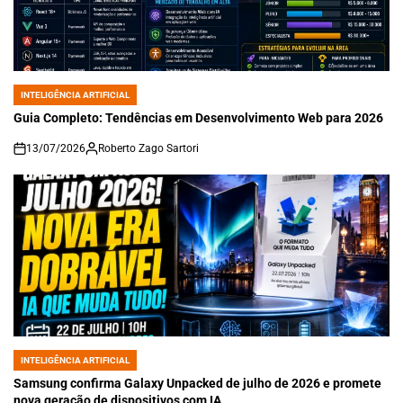
INTELIGÊNCIA ARTIFICIAL
POSTED
IN
Guia Completo: Tendências em Desenvolvimento Web para 2026
13/07/2026
Roberto Zago Sartori
on
INTELIGÊNCIA ARTIFICIAL
POSTED
IN
Samsung confirma Galaxy Unpacked de julho de 2026 e promete
nova geração de dispositivos com IA