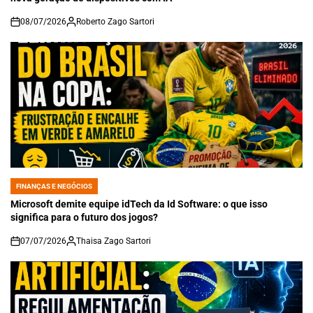
08/07/2026
Roberto Zago Sartori
on
FINANÇAS E NEGÓCIOS
POSTED
IN
Microsoft demite equipe idTech da Id Software: o que isso
significa para o futuro dos jogos?
07/07/2026
Thaisa Zago Sartori
on