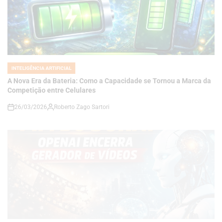
INTELIGÊNCIA ARTIFICIAL
POSTED
IN
A Nova Era da Bateria: Como a Capacidade se Tornou a Marca da
Competição entre Celulares
26/03/2026
Roberto Zago Sartori
on
INTELIGÊNCIA ARTIFICIAL
POSTED
IN
FIM DO SORA? OPENAI ENCERRA GERADOR DE VÍDEOS E
REDIRECIONA O FUTURO DA INTELIGÊNCIA ARTIFICIAL