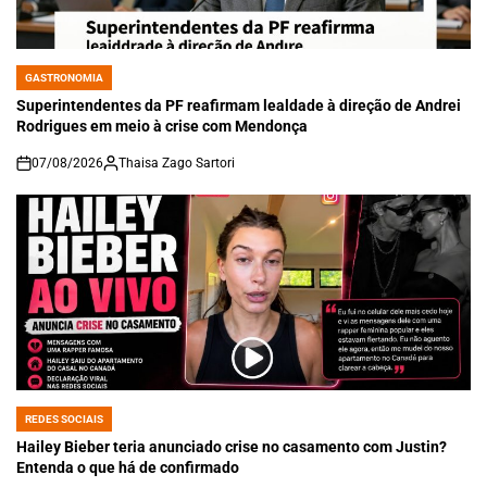
GASTRONOMIA
POSTED
IN
Superintendentes da PF reafirmam lealdade à direção de Andrei
Rodrigues em meio à crise com Mendonça
07/08/2026
Thaisa Zago Sartori
on
REDES SOCIAIS
POSTED
IN
Hailey Bieber teria anunciado crise no casamento com Justin?
Entenda o que há de confirmado