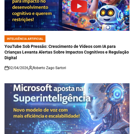
INTELIGÊNCIA ARTIFICIAL
POSTED
IN
YouTube Sob Pressão: Crescimento de Vídeos com IA para
Crianças Levanta Alertas Sobre Impactos Cognitivos e Regulação
Digital
02/04/2026
Roberto Zago Sartori
on