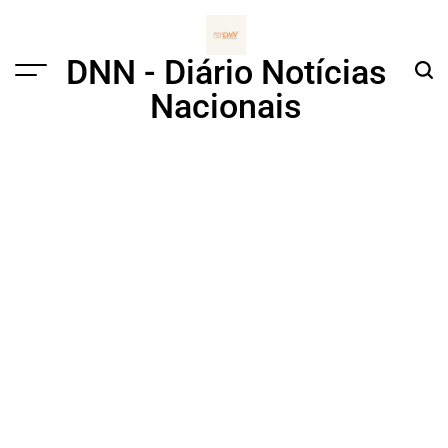
Skip
to
content
DNN - Diário Notícias
Menu
Sear
Nacionais