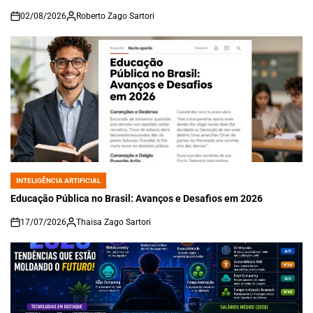
02/08/2026
Roberto Zago Sartori
on
INTELIGÊNCIA ARTIFICIAL
POSTED
IN
Educação Pública no Brasil: Avanços e Desafios em 2026
17/07/2026
Thaisa Zago Sartori
on