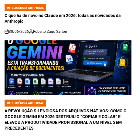
INTELIGÊNCIA ARTIFICIAL
POSTED
IN
O que há de novo no Claude em 2026: todas as novidades da
Anthropic
30/06/2026
Roberto Zago Sartori
on
INTELIGÊNCIA ARTIFICIAL
POSTED
IN
A REVOLUÇÃO SILENCIOSA DOS ARQUIVOS NATIVOS: COMO O
GOOGLE GEMINI EM 2026 DESTRUIU O “COPIAR E COLAR” E
ELEVOU A PRODUTIVIDADE PROFISSIONAL A UM NÍVEL SEM
PRECEDENTES