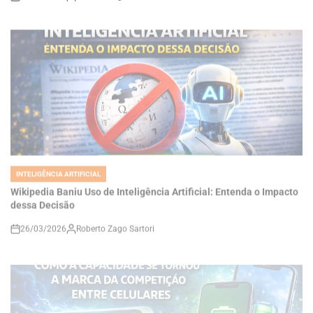
INTELIGÊNCIA ARTIFICIAL
POSTED
IN
Wikipedia Baniu Uso de Inteligência Artificial: Entenda o Impacto
dessa Decisão
26/03/2026
Roberto Zago Sartori
on