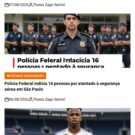
07/08/2026
Thaisa Zago Sartori
on
NOTÍCIAS E ATUALIZADES
POSTED
IN
Polícia Federal indícia 16 pessoas por atentado à segurança
aérea em São Paulo
06/08/2026
Thaisa Zago Sartori
on