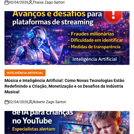
30/04/2026
Thaisa Zago Sartori
on
INTELIGÊNCIA ARTIFICIAL
POSTED
IN
Música e Inteligência Artificial: Como Novas Tecnologias Estão
Redefinindo a Criação, Monetização e os Desafios da Indústria
Musical
02/04/2026
Roberto Zago Sartori
on