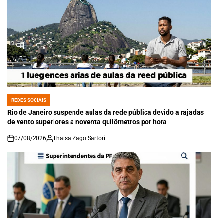
REDES SOCIAIS
POSTED
IN
Rio de Janeiro suspende aulas da rede pública devido a rajadas
de vento superiores a noventa quilômetros por hora
07/08/2026
Thaisa Zago Sartori
on