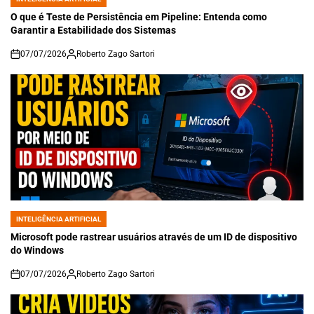
POSTED
IN
O que é Teste de Persistência em Pipeline: Entenda como
Garantir a Estabilidade dos Sistemas
07/07/2026
Roberto Zago Sartori
on
INTELIGÊNCIA ARTIFICIAL
POSTED
IN
Microsoft pode rastrear usuários através de um ID de dispositivo
do Windows
07/07/2026
Roberto Zago Sartori
on