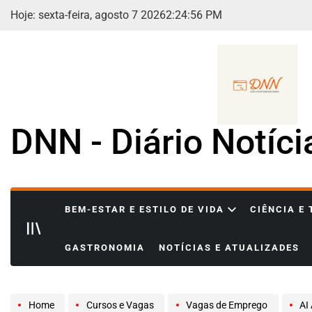
Skip
Hoje: sexta-feira, agosto 7 2026
2
:
24
:
58
PM
to
content
DNN - Diário Notíc
BEM-ESTAR E ESTILO DE VIDA
CIÊNCIA E
GASTRONOMIA
NOTÍCIAS E ATUALIZADES
Home
Cursos e Vagas
Vagas de Emprego
AI Ag