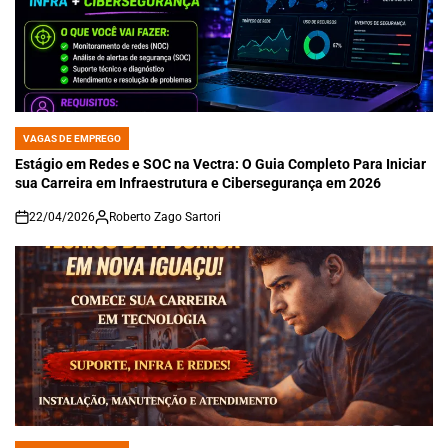
VAGAS DE EMPREGO
POSTED
IN
Estágio em Redes e SOC na Vectra: O Guia Completo Para Iniciar
sua Carreira em Infraestrutura e Cibersegurança em 2026
22/04/2026
Roberto Zago Sartori
on