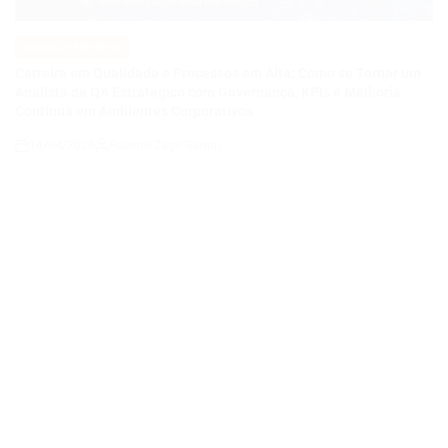
Contínua em Ambientes Corporativos
14/04/2026
Roberto Zago Sartori
on
VAGAS DE EMPREGO
POSTED
IN
COMO SE TORNAR UM ANALISTA DE QA JÚNIOR E CONSTRUIR
UMA CARREIRA EM QUALIDADE DE SOFTWARE EM UMA
EMPRESA DE TECNOLOGIA E ENERGIA EM EXPANSÃO
14/04/2026
Thaisa Zago Sartori
on