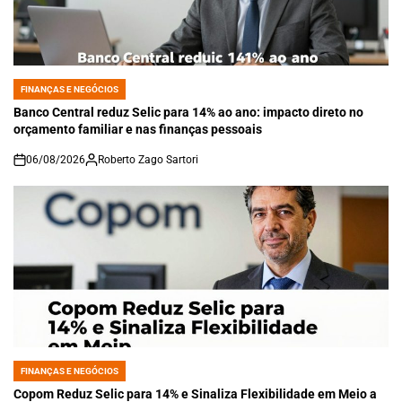
FINANÇAS E NEGÓCIOS
POSTED
IN
Banco Central reduz Selic para 14% ao ano: impacto direto no
orçamento familiar e nas finanças pessoais
06/08/2026
Roberto Zago Sartori
on
FINANÇAS E NEGÓCIOS
POSTED
IN
Copom Reduz Selic para 14% e Sinaliza Flexibilidade em Meio a