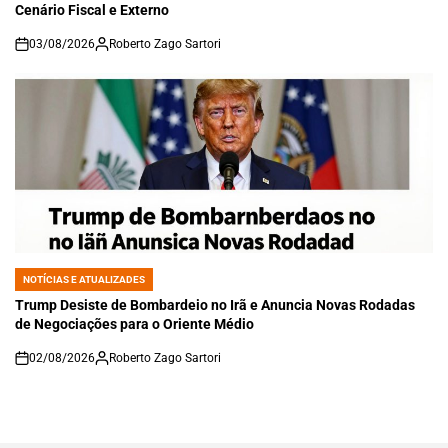
Cenário Fiscal e Externo
03/08/2026
Roberto Zago Sartori
on
NOTÍCIAS E ATUALIZADES
POSTED
IN
Trump Desiste de Bombardeio no Irã e Anuncia Novas Rodadas
de Negociações para o Oriente Médio
02/08/2026
Roberto Zago Sartori
on