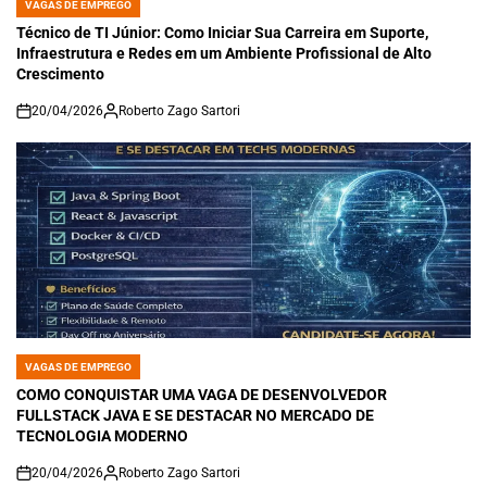
VAGAS DE EMPREGO
POSTED
IN
Técnico de TI Júnior: Como Iniciar Sua Carreira em Suporte,
Infraestrutura e Redes em um Ambiente Profissional de Alto
Crescimento
20/04/2026
Roberto Zago Sartori
on
VAGAS DE EMPREGO
POSTED
IN
COMO CONQUISTAR UMA VAGA DE DESENVOLVEDOR
FULLSTACK JAVA E SE DESTACAR NO MERCADO DE
TECNOLOGIA MODERNO
20/04/2026
Roberto Zago Sartori
on