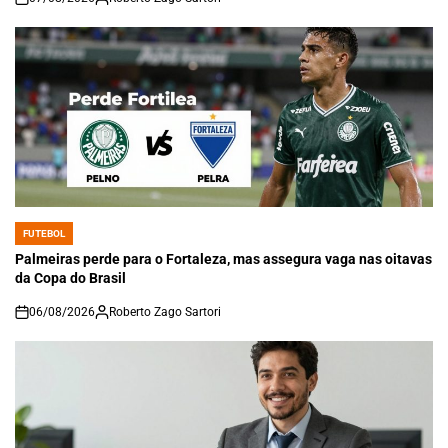
on
FUTEBOL
POSTED
IN
Palmeiras perde para o Fortaleza, mas assegura vaga nas oitavas
da Copa do Brasil
06/08/2026
Roberto Zago Sartori
on