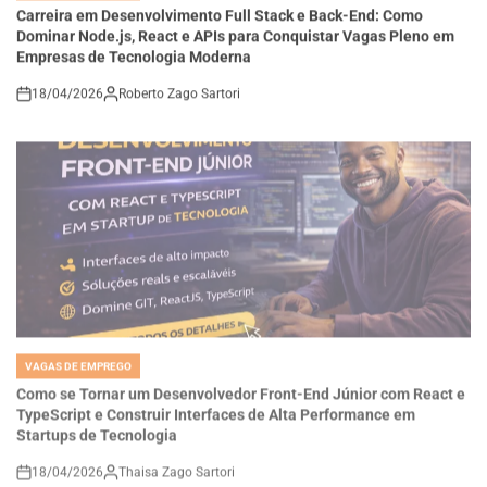
Dominar Node.js, React e APIs para Conquistar Vagas Pleno em
Empresas de Tecnologia Moderna
18/04/2026
Roberto Zago Sartori
on
VAGAS DE EMPREGO
POSTED
IN
Como se Tornar um Desenvolvedor Front-End Júnior com React e
TypeScript e Construir Interfaces de Alta Performance em
Startups de Tecnologia
18/04/2026
Thaisa Zago Sartori
on