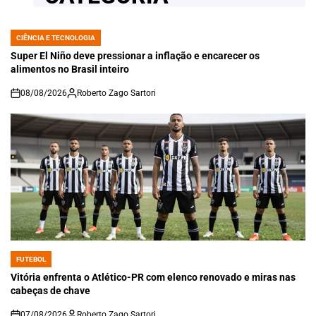
CIÊNCIA E TECNOLOGIA
POSTED
IN
Super El Niño deve pressionar a inflação e encarecer os
alimentos no Brasil inteiro
08/08/2026
Roberto Zago Sartori
on
FUTEBOL
POSTED
IN
Vitória enfrenta o Atlético-PR com elenco renovado e miras nas
cabeças de chave
07/08/2026
Roberto Zago Sartori