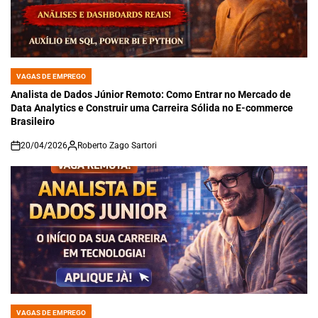
VAGAS DE EMPREGO
POSTED
IN
Analista de Dados Júnior Remoto: Como Entrar no Mercado de
Data Analytics e Construir uma Carreira Sólida no E-commerce
Brasileiro
20/04/2026
Roberto Zago Sartori
on
VAGAS DE EMPREGO
POSTED