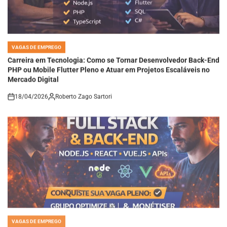
VAGAS DE EMPREGO
POSTED
IN
Carreira em Tecnologia: Como se Tornar Desenvolvedor Back-End
PHP ou Mobile Flutter Pleno e Atuar em Projetos Escaláveis no
Mercado Digital
18/04/2026
Roberto Zago Sartori
on
VAGAS DE EMPREGO
POSTED
IN
Carreira em Desenvolvimento Full Stack e Back-End: Como