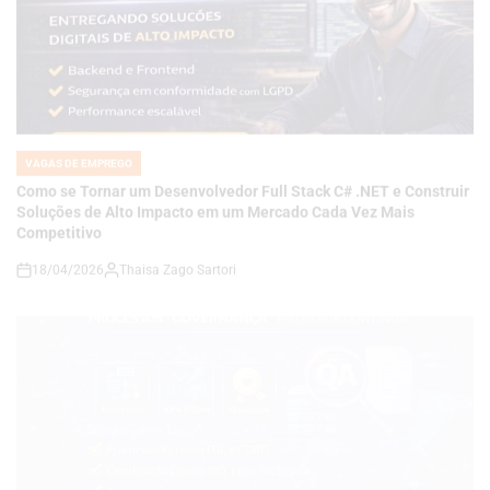
VAGAS DE EMPREGO
POSTED
IN
Como se Tornar um Desenvolvedor Full Stack C# .NET e Construir
Soluções de Alto Impacto em um Mercado Cada Vez Mais
Competitivo
18/04/2026
Thaisa Zago Sartori
on
VAGAS DE EMPREGO
POSTED
IN
Carreira em Qualidade e Processos em Alta: Como se Tornar um
Analista de QA Estratégico com Governança, KPIs e Melhoria