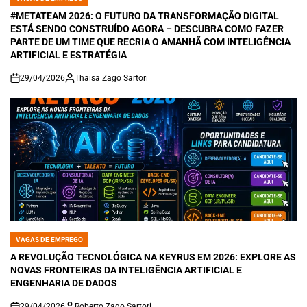
POSTED
IN
#METATEAM 2026: O FUTURO DA TRANSFORMAÇÃO DIGITAL
ESTÁ SENDO CONSTRUÍDO AGORA – DESCUBRA COMO FAZER
PARTE DE UM TIME QUE RECRIA O AMANHÃ COM INTELIGÊNCIA
ARTIFICIAL E ESTRATÉGIA
29/04/2026
Thaisa Zago Sartori
on
VAGAS DE EMPREGO
POSTED
IN
A REVOLUÇÃO TECNOLÓGICA NA KEYRUS EM 2026: EXPLORE AS
NOVAS FRONTEIRAS DA INTELIGÊNCIA ARTIFICIAL E
ENGENHARIA DE DADOS
29/04/2026
Roberto Zago Sartori