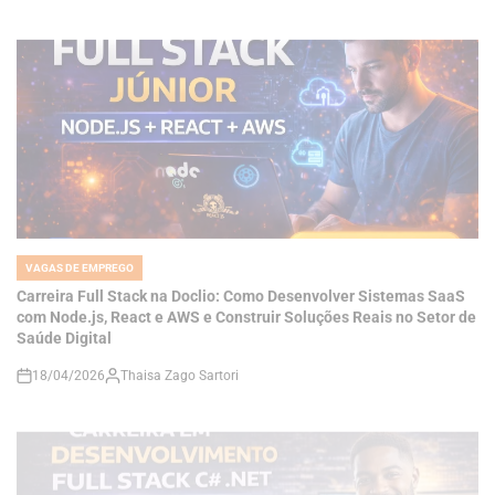
VAGAS DE EMPREGO
POSTED
IN
Carreira Full Stack na Doclio: Como Desenvolver Sistemas SaaS
com Node.js, React e AWS e Construir Soluções Reais no Setor de
Saúde Digital
18/04/2026
Thaisa Zago Sartori
on