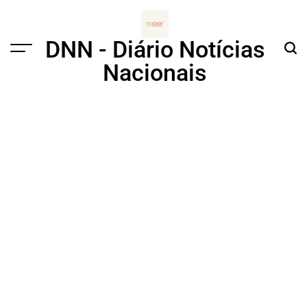
Skip
to
content
DNN - Diário Notícias
Menu
Sear
Nacionais