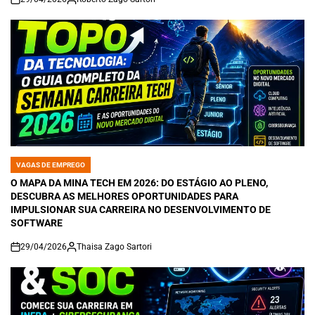
on
VAGAS DE EMPREGO
POSTED
IN
O MAPA DA MINA TECH EM 2026: DO ESTÁGIO AO PLENO,
DESCUBRA AS MELHORES OPORTUNIDADES PARA
IMPULSIONAR SUA CARREIRA NO DESENVOLVIMENTO DE
SOFTWARE
29/04/2026
Thaisa Zago Sartori
on