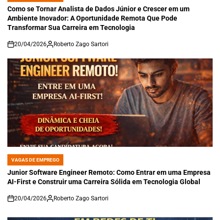
IN
Como se Tornar Analista de Dados Júnior e Crescer em um
Ambiente Inovador: A Oportunidade Remota Que Pode
Transformar Sua Carreira em Tecnologia
20/04/2026
Roberto Zago Sartori
on
VAGAS DE EMPREGO
POSTED
IN
Junior Software Engineer Remoto: Como Entrar em uma Empresa
AI-First e Construir uma Carreira Sólida em Tecnologia Global
20/04/2026
Roberto Zago Sartori
on