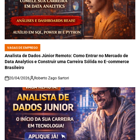
VAGAS DE EMPREGO
POSTED
IN
Analista de Dados Júnior Remoto: Como Entrar no Mercado de
Data Analytics e Construir uma Carreira Sólida no E-commerce
Brasileiro
20/04/2026
Roberto Zago Sartori
on