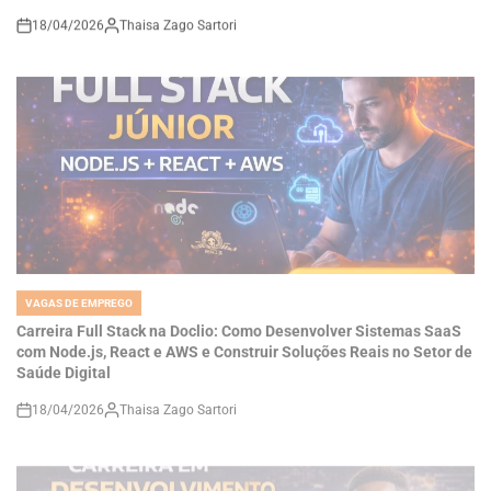
VAGAS DE EMPREGO
POSTED
IN
Carreira Full Stack na Doclio: Como Desenvolver Sistemas SaaS
com Node.js, React e AWS e Construir Soluções Reais no Setor de
Saúde Digital
18/04/2026
Thaisa Zago Sartori
on