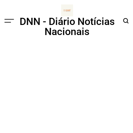
Skip
to
content
DNN - Diário Notícias
Menu
Sear
Nacionais