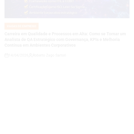
POSTED
IN
Carreira em Qualidade e Processos em Alta: Como se Tornar um
Analista de QA Estratégico com Governança, KPIs e Melhoria
Contínua em Ambientes Corporativos
14/04/2026
Roberto Zago Sartori
on
VAGAS DE EMPREGO
POSTED
IN
COMO SE TORNAR UM ANALISTA DE QA JÚNIOR E CONSTRUIR
UMA CARREIRA EM QUALIDADE DE SOFTWARE EM UMA
EMPRESA DE TECNOLOGIA E ENERGIA EM EXPANSÃO
14/04/2026
Thaisa Zago Sartori
on