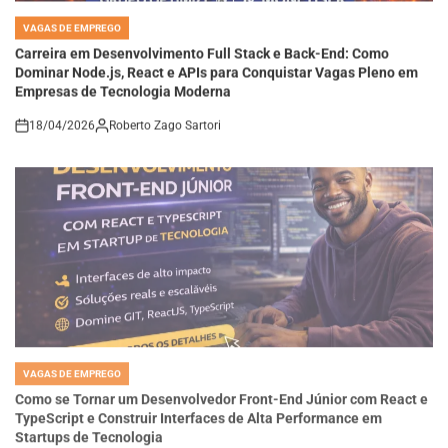
VAGAS DE EMPREGO
POSTED
IN
Carreira em Desenvolvimento Full Stack e Back-End: Como
Dominar Node.js, React e APIs para Conquistar Vagas Pleno em
Empresas de Tecnologia Moderna
18/04/2026
Roberto Zago Sartori
on
VAGAS DE EMPREGO
POSTED
IN
Como se Tornar um Desenvolvedor Front-End Júnior com React e
TypeScript e Construir Interfaces de Alta Performance em
Startups de Tecnologia
18/04/2026
Thaisa Zago Sartori
on