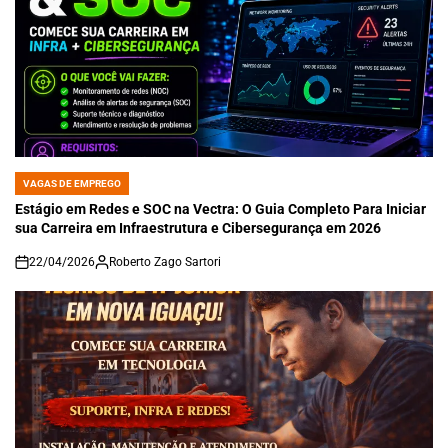
VAGAS DE EMPREGO
POSTED
IN
Estágio em Redes e SOC na Vectra: O Guia Completo Para Iniciar
sua Carreira em Infraestrutura e Cibersegurança em 2026
22/04/2026
Roberto Zago Sartori
on