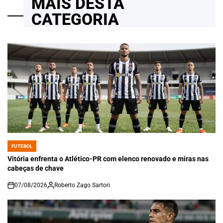
MAIS DESTA
CATEGORIA
FUTEBOL
POSTED
IN
Vitória enfrenta o Atlético-PR com elenco renovado e miras nas
cabeças de chave
07/08/2026
Roberto Zago Sartori
on