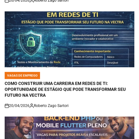
20/04/2026
Roberto Zago Sartori
on
VAGAS DE EMPREGO
POSTED
IN
COMO CONSTRUIR UMA CARREIRA EM REDES DE TI:
OPORTUNIDADE DE ESTÁGIO QUE PODE TRANSFORMAR SEU
FUTURO NA VECTRA
20/04/2026
Roberto Zago Sartori
on