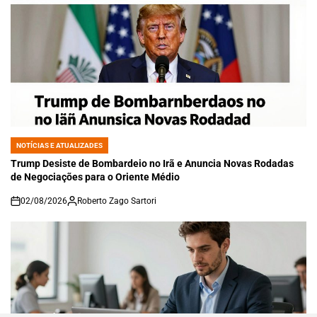
NOTÍCIAS E ATUALIZADES
POSTED
IN
Trump Desiste de Bombardeio no Irã e Anuncia Novas Rodadas
de Negociações para o Oriente Médio
02/08/2026
Roberto Zago Sartori
on