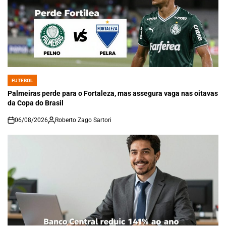
FUTEBOL
POSTED
IN
Palmeiras perde para o Fortaleza, mas assegura vaga nas oitavas
da Copa do Brasil
06/08/2026
Roberto Zago Sartori
on