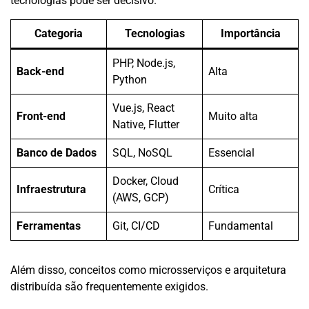
tecnologias pode ser decisivo.
Categoria
Tecnologias
Importância
PHP, Node.js,
Back-end
Alta
Python
Vue.js, React
Front-end
Muito alta
Native, Flutter
Banco de Dados
SQL, NoSQL
Essencial
Docker, Cloud
Infraestrutura
Crítica
(AWS, GCP)
Ferramentas
Git, CI/CD
Fundamental
Além disso, conceitos como microsserviços e arquitetura
distribuída são frequentemente exigidos.