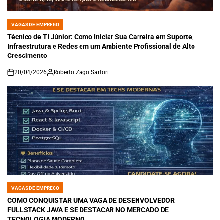
VAGAS DE EMPREGO
POSTED
IN
Técnico de TI Júnior: Como Iniciar Sua Carreira em Suporte,
Infraestrutura e Redes em um Ambiente Profissional de Alto
Crescimento
20/04/2026
Roberto Zago Sartori
on
VAGAS DE EMPREGO
POSTED
IN
COMO CONQUISTAR UMA VAGA DE DESENVOLVEDOR
FULLSTACK JAVA E SE DESTACAR NO MERCADO DE
TECNOLOGIA MODERNO