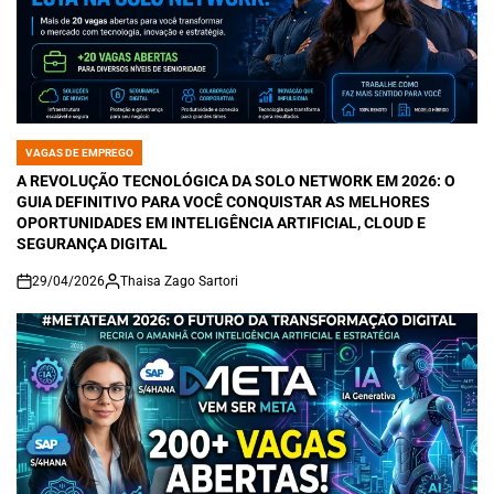
VAGAS DE EMPREGO
POSTED
IN
A REVOLUÇÃO TECNOLÓGICA DA SOLO NETWORK EM 2026: O
GUIA DEFINITIVO PARA VOCÊ CONQUISTAR AS MELHORES
OPORTUNIDADES EM INTELIGÊNCIA ARTIFICIAL, CLOUD E
SEGURANÇA DIGITAL
29/04/2026
Thaisa Zago Sartori
on