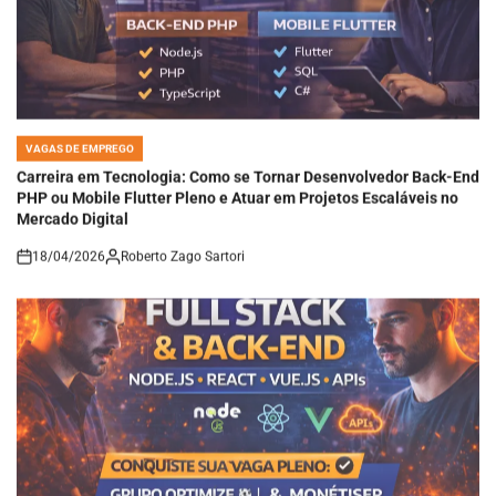
VAGAS DE EMPREGO
POSTED
IN
Carreira em Tecnologia: Como se Tornar Desenvolvedor Back-End
PHP ou Mobile Flutter Pleno e Atuar em Projetos Escaláveis no
Mercado Digital
18/04/2026
Roberto Zago Sartori
on