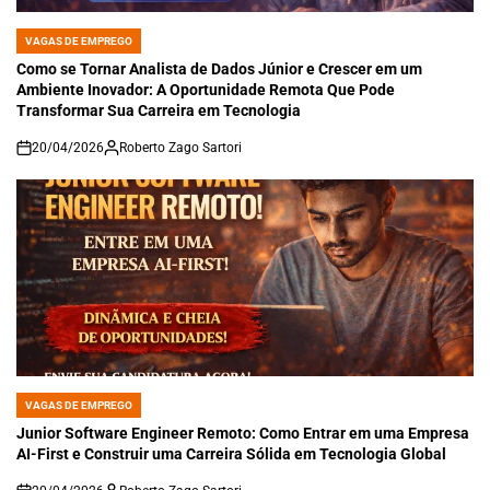
VAGAS DE EMPREGO
POSTED
IN
Como se Tornar Analista de Dados Júnior e Crescer em um
Ambiente Inovador: A Oportunidade Remota Que Pode
Transformar Sua Carreira em Tecnologia
20/04/2026
Roberto Zago Sartori
on
VAGAS DE EMPREGO
POSTED
IN
Junior Software Engineer Remoto: Como Entrar em uma Empresa
AI-First e Construir uma Carreira Sólida em Tecnologia Global