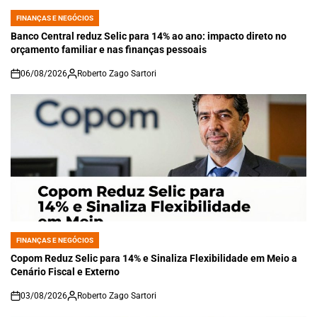
FINANÇAS E NEGÓCIOS
POSTED
IN
Banco Central reduz Selic para 14% ao ano: impacto direto no
orçamento familiar e nas finanças pessoais
06/08/2026
Roberto Zago Sartori
on
FINANÇAS E NEGÓCIOS
POSTED
IN
Copom Reduz Selic para 14% e Sinaliza Flexibilidade em Meio a
Cenário Fiscal e Externo
03/08/2026
Roberto Zago Sartori
on