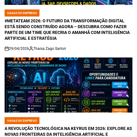
VAGAS DE EMPREGO
POSTED
IN
#METATEAM 2026: O FUTURO DA TRANSFORMAÇÃO DIGITAL
ESTÁ SENDO CONSTRUÍDO AGORA – DESCUBRA COMO FAZER
PARTE DE UM TIME QUE RECRIA O AMANHÃ COM INTELIGÊNCIA
ARTIFICIAL E ESTRATÉGIA
29/04/2026
Thaisa Zago Sartori
on
VAGAS DE EMPREGO
POSTED
IN
A REVOLUÇÃO TECNOLÓGICA NA KEYRUS EM 2026: EXPLORE AS
NOVAS FRONTEIRAS DA INTELIGÊNCIA ARTIFICIAL E