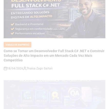
VAGAS DE EMPREGO
POSTED
IN
Como se Tornar um Desenvolvedor Full Stack C# .NET e Construir
Soluções de Alto Impacto em um Mercado Cada Vez Mais
Competitivo
18/04/2026
Thaisa Zago Sartori
on
VAGAS DE EMPREGO