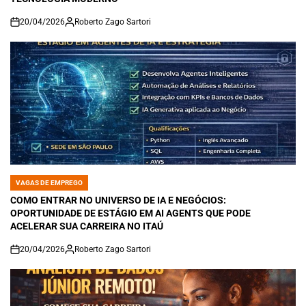
20/04/2026
Roberto Zago Sartori
on
VAGAS DE EMPREGO
POSTED
IN
COMO ENTRAR NO UNIVERSO DE IA E NEGÓCIOS:
OPORTUNIDADE DE ESTÁGIO EM AI AGENTS QUE PODE
ACELERAR SUA CARREIRA NO ITAÚ
20/04/2026
Roberto Zago Sartori
on