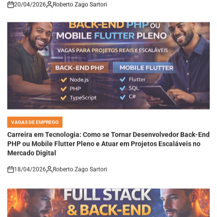
20/04/2026
Roberto Zago Sartori
on
VAGAS DE EMPREGO
POSTED
IN
Carreira em Tecnologia: Como se Tornar Desenvolvedor Back-End
PHP ou Mobile Flutter Pleno e Atuar em Projetos Escaláveis no
Mercado Digital
18/04/2026
Roberto Zago Sartori
on