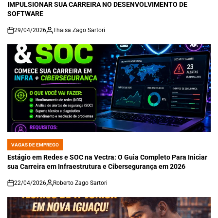
IMPULSIONAR SUA CARREIRA NO DESENVOLVIMENTO DE
SOFTWARE
29/04/2026
Thaisa Zago Sartori
on
VAGAS DE EMPREGO
POSTED
IN
Estágio em Redes e SOC na Vectra: O Guia Completo Para Iniciar
sua Carreira em Infraestrutura e Cibersegurança em 2026
22/04/2026
Roberto Zago Sartori
on