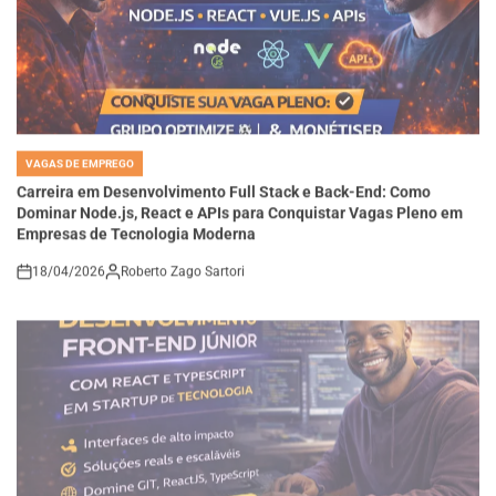
VAGAS DE EMPREGO
POSTED
IN
Carreira em Desenvolvimento Full Stack e Back-End: Como
Dominar Node.js, React e APIs para Conquistar Vagas Pleno em
Empresas de Tecnologia Moderna
18/04/2026
Roberto Zago Sartori
on