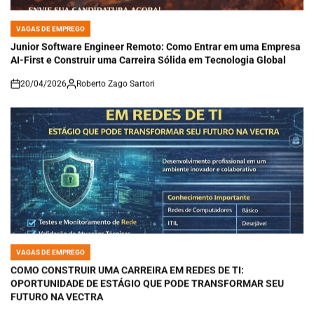
VAGAS DE EMPREGO
POSTED
IN
Junior Software Engineer Remoto: Como Entrar em uma Empresa
AI-First e Construir uma Carreira Sólida em Tecnologia Global
20/04/2026
Roberto Zago Sartori
on
VAGAS DE EMPREGO
POSTED
IN
COMO CONSTRUIR UMA CARREIRA EM REDES DE TI:
OPORTUNIDADE DE ESTÁGIO QUE PODE TRANSFORMAR SEU
FUTURO NA VECTRA