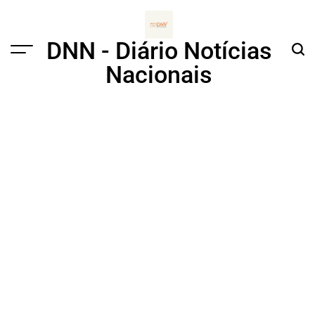
Skip
to
content
DNN - Diário Notícias
Menu
Sear
Nacionais