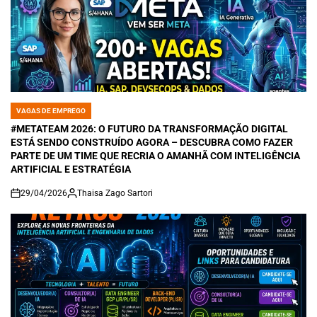
VAGAS DE EMPREGO
POSTED
IN
#METATEAM 2026: O FUTURO DA TRANSFORMAÇÃO DIGITAL
ESTÁ SENDO CONSTRUÍDO AGORA – DESCUBRA COMO FAZER
PARTE DE UM TIME QUE RECRIA O AMANHÃ COM INTELIGÊNCIA
ARTIFICIAL E ESTRATÉGIA
29/04/2026
Thaisa Zago Sartori
on