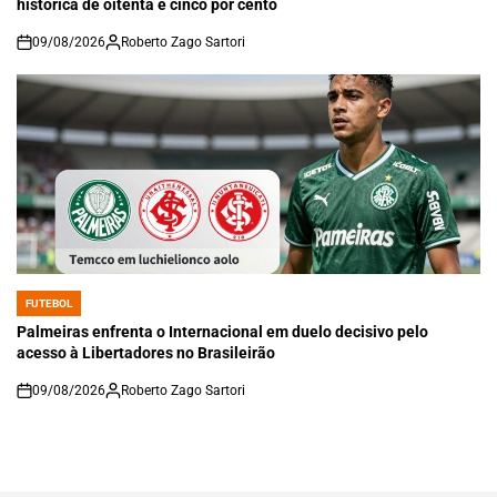
histórica de oitenta e cinco por cento
09/08/2026
Roberto Zago Sartori
on
FUTEBOL
POSTED
IN
Palmeiras enfrenta o Internacional em duelo decisivo pelo
acesso à Libertadores no Brasileirão
09/08/2026
Roberto Zago Sartori
on