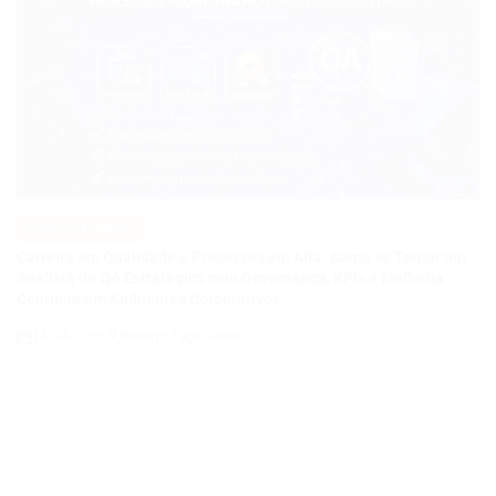
VAGAS DE EMPREGO
POSTED
IN
Carreira em Qualidade e Processos em Alta: Como se Tornar um
Analista de QA Estratégico com Governança, KPIs e Melhoria
Contínua em Ambientes Corporativos
14/04/2026
Roberto Zago Sartori
on
VAGAS DE EMPREGO
POSTED