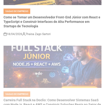
VAGAS DE EMPREGO
POSTED
IN
Como se Tornar um Desenvolvedor Front-End Júnior com React e
TypeScript e Construir Interfaces de Alta Performance em
Startups de Tecnologia
18/04/2026
Thaisa Zago Sartori
on
VAGAS DE EMPREGO
POSTED
IN
Carreira Full Stack na Doclio: Como Desenvolver Sistemas SaaS
com Node.js, React e AWS e Construir Soluções Reais no Setor de
Saúde Digital
18/04/2026
Thaisa Zago Sartori
on