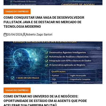
VAGAS DE EMPREGO
POSTED
IN
COMO CONQUISTAR UMA VAGA DE DESENVOLVEDOR
FULLSTACK JAVA E SE DESTACAR NO MERCADO DE
TECNOLOGIA MODERNO
20/04/2026
Roberto Zago Sartori
on
VAGAS DE EMPREGO
POSTED
IN
COMO ENTRAR NO UNIVERSO DE IA E NEGÓCIOS:
OPORTUNIDADE DE ESTÁGIO EM AI AGENTS QUE PODE
ACELERAR SUA CARREIRA NO ITAÚ