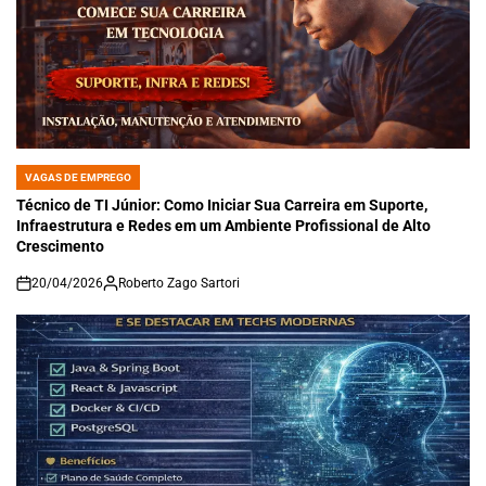
VAGAS DE EMPREGO
POSTED
IN
Técnico de TI Júnior: Como Iniciar Sua Carreira em Suporte,
Infraestrutura e Redes em um Ambiente Profissional de Alto
Crescimento
20/04/2026
Roberto Zago Sartori
on