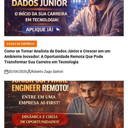
VAGAS DE EMPREGO
POSTED
IN
Como se Tornar Analista de Dados Júnior e Crescer em um
Ambiente Inovador: A Oportunidade Remota Que Pode
Transformar Sua Carreira em Tecnologia
20/04/2026
Roberto Zago Sartori
on