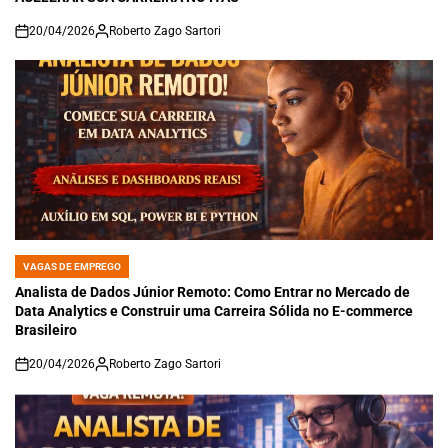
20/04/2026
Roberto Zago Sartori
on
VAGAS DE EMPREGO
POSTED
IN
Analista de Dados Júnior Remoto: Como Entrar no Mercado de
Data Analytics e Construir uma Carreira Sólida no E-commerce
Brasileiro
20/04/2026
Roberto Zago Sartori
on