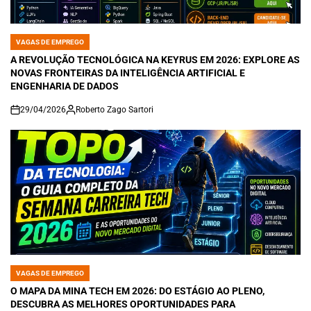
VAGAS DE EMPREGO
POSTED
IN
A REVOLUÇÃO TECNOLÓGICA NA KEYRUS EM 2026: EXPLORE AS
NOVAS FRONTEIRAS DA INTELIGÊNCIA ARTIFICIAL E
ENGENHARIA DE DADOS
29/04/2026
Roberto Zago Sartori
on
VAGAS DE EMPREGO
POSTED
IN
O MAPA DA MINA TECH EM 2026: DO ESTÁGIO AO PLENO,
DESCUBRA AS MELHORES OPORTUNIDADES PARA