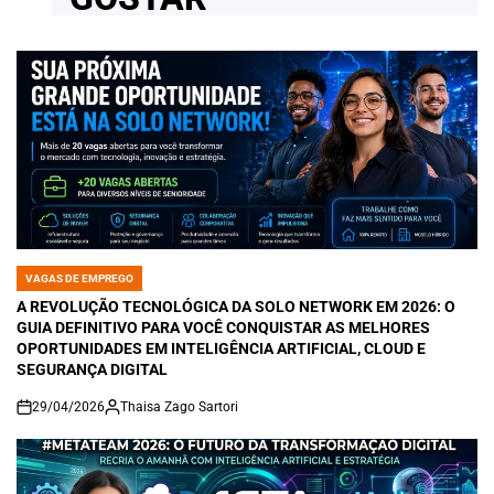
VAGAS DE EMPREGO
POSTED
IN
A REVOLUÇÃO TECNOLÓGICA DA SOLO NETWORK EM 2026: O
GUIA DEFINITIVO PARA VOCÊ CONQUISTAR AS MELHORES
OPORTUNIDADES EM INTELIGÊNCIA ARTIFICIAL, CLOUD E
SEGURANÇA DIGITAL
29/04/2026
Thaisa Zago Sartori
on