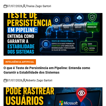
07/07/2026
Thaisa Zago Sartori
on
INTELIGÊNCIA ARTIFICIAL
POSTED
IN
O que é Teste de Persistência em Pipeline: Entenda como
Garantir a Estabilidade dos Sistemas
07/07/2026
Roberto Zago Sartori
on