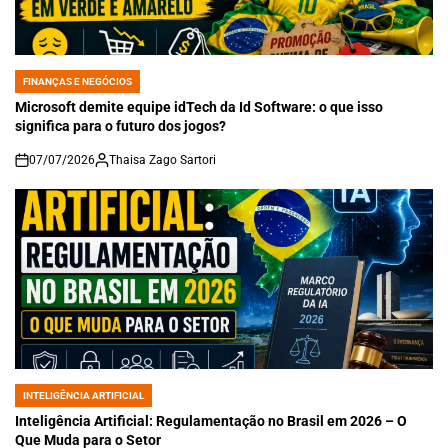
FINANÇAS E NEGÓCIOS
POSTED
IN
Microsoft demite equipe idTech da Id Software: o que isso
significa para o futuro dos jogos?
07/07/2026
Thaisa Zago Sartori
on
INTELIGÊNCIA ARTIFICIAL
POSTED
IN
Inteligência Artificial: Regulamentação no Brasil em 2026 – O
Que Muda para o Setor