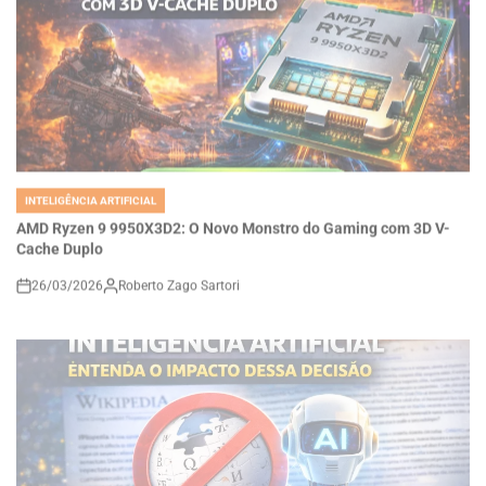
INTELIGÊNCIA ARTIFICIAL
POSTED
IN
AMD Ryzen 9 9950X3D2: O Novo Monstro do Gaming com 3D V-
Cache Duplo
26/03/2026
Roberto Zago Sartori
on