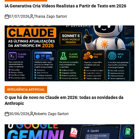
IN
IA Generativa Cria Vídeos Realistas a Partir de Texto em 2026
07/07/2026
Thaisa Zago Sartori
on
INTELIGÊNCIA ARTIFICIAL
POSTED
IN
O que há de novo no Claude em 2026: todas as novidades da
Anthropic
30/06/2026
Roberto Zago Sartori
on