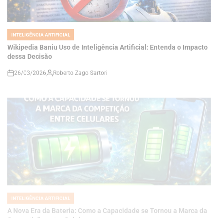
INTELIGÊNCIA ARTIFICIAL
POSTED
IN
Wikipedia Baniu Uso de Inteligência Artificial: Entenda o Impacto
dessa Decisão
26/03/2026
Roberto Zago Sartori
on
INTELIGÊNCIA ARTIFICIAL
POSTED
IN
A Nova Era da Bateria: Como a Capacidade se Tornou a Marca da
Competição entre Celulares
26/03/2026
Roberto Zago Sartori
on