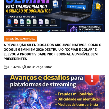
INTELIGÊNCIA ARTIFICIAL
POSTED
IN
A REVOLUÇÃO SILENCIOSA DOS ARQUIVOS NATIVOS: COMO O
GOOGLE GEMINI EM 2026 DESTRUIU O “COPIAR E COLAR” E
ELEVOU A PRODUTIVIDADE PROFISSIONAL A UM NÍVEL SEM
PRECEDENTES
30/04/2026
Thaisa Zago Sartori
on