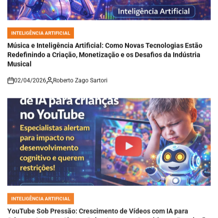
INTELIGÊNCIA ARTIFICIAL
POSTED
IN
Música e Inteligência Artificial: Como Novas Tecnologias Estão
Redefinindo a Criação, Monetização e os Desafios da Indústria
Musical
02/04/2026
Roberto Zago Sartori
on
INTELIGÊNCIA ARTIFICIAL
POSTED
IN
YouTube Sob Pressão: Crescimento de Vídeos com IA para
Crianças Levanta Alertas Sobre Impactos Cognitivos e Regulação