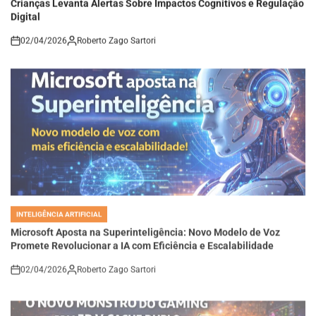
Digital
02/04/2026
Roberto Zago Sartori
on
INTELIGÊNCIA ARTIFICIAL
POSTED
IN
Microsoft Aposta na Superinteligência: Novo Modelo de Voz
Promete Revolucionar a IA com Eficiência e Escalabilidade
02/04/2026
Roberto Zago Sartori
on