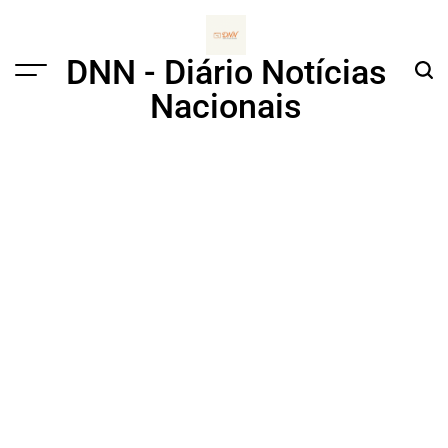
Skip
to
content
DNN - Diário Notícias
Menu
Sear
Nacionais