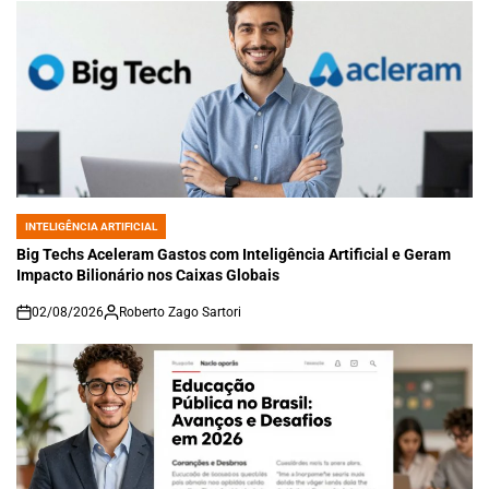
INTELIGÊNCIA ARTIFICIAL
POSTED
IN
Big Techs Aceleram Gastos com Inteligência Artificial e Geram
Impacto Bilionário nos Caixas Globais
02/08/2026
Roberto Zago Sartori
on