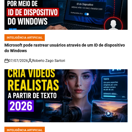
INTELIGÊNCIA ARTIFICIAL
POSTED
IN
Microsoft pode rastrear usuários através de um ID de dispositivo
do Windows
07/07/2026
Roberto Zago Sartori
on
INTELIGÊNCIA ARTIFICIAL
POSTED