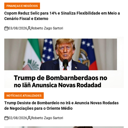
FINANÇAS E NEGÓCIOS
POSTED
IN
Copom Reduz Selic para 14% e Sinaliza Flexibilidade em Meio a
Cenário Fiscal e Externo
03/08/2026
Roberto Zago Sartori
on
NOTÍCIAS E ATUALIZADES
POSTED
IN
Trump Desiste de Bombardeio no Irã e Anuncia Novas Rodadas
de Negociações para o Oriente Médio
02/08/2026
Roberto Zago Sartori
on