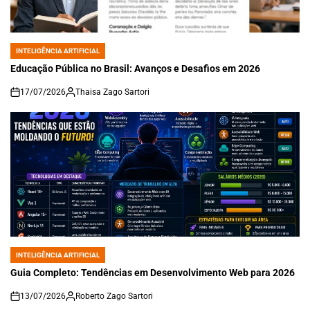
INTELIGÊNCIA ARTIFICIAL
POSTED
IN
Educação Pública no Brasil: Avanços e Desafios em 2026
17/07/2026
Thaisa Zago Sartori
on
INTELIGÊNCIA ARTIFICIAL
POSTED
IN
Guia Completo: Tendências em Desenvolvimento Web para 2026
13/07/2026
Roberto Zago Sartori
on