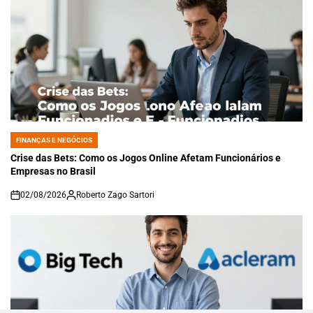
FINANÇAS E NEGÓCIOS
POSTED
IN
Crise das Bets: Como os Jogos Online Afetam Funcionários e
Empresas no Brasil
02/08/2026
Roberto Zago Sartori
on