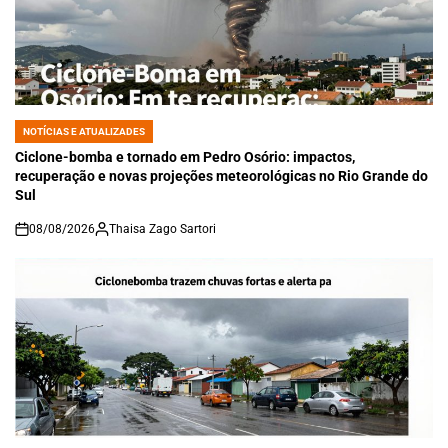
NOTÍCIAS E ATUALIZADES
POSTED
IN
Ciclone-bomba e tornado em Pedro Osório: impactos,
recuperação e novas projeções meteorológicas no Rio Grande do
Sul
08/08/2026
Thaisa Zago Sartori
on