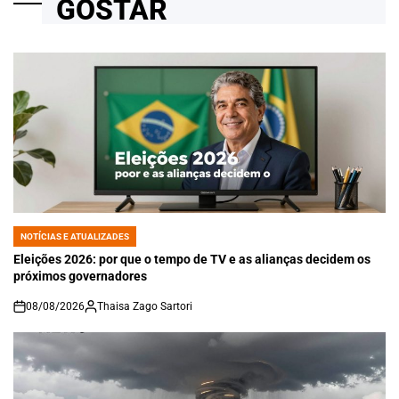
GOSTAR
NOTÍCIAS E ATUALIZADES
POSTED
IN
Eleições 2026: por que o tempo de TV e as alianças decidem os
próximos governadores
08/08/2026
Thaisa Zago Sartori
on