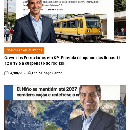
NOTÍCIAS E ATUALIZADES
POSTED
IN
Greve dos Ferroviários em SP: Entenda o impacto nas linhas 11,
12 e 13 e a suspensão do rodízio
04/08/2026
Thaisa Zago Sartori
on