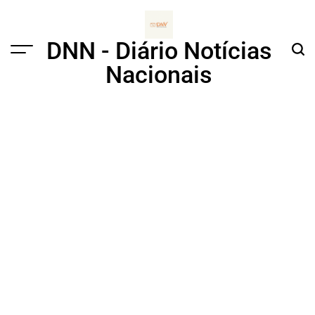
Skip
to
content
DNN - Diário Notícias
Menu
Sear
Nacionais