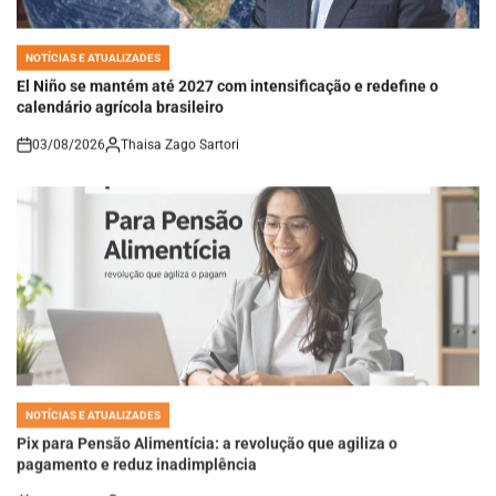
NOTÍCIAS E ATUALIZADES
POSTED
IN
El Niño se mantém até 2027 com intensificação e redefine o
calendário agrícola brasileiro
03/08/2026
Thaisa Zago Sartori
on
NOTÍCIAS E ATUALIZADES
POSTED
IN
Pix para Pensão Alimentícia: a revolução que agiliza o
pagamento e reduz inadimplência
03/08/2026
Thaisa Zago Sartori
on