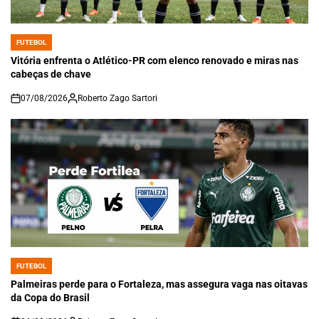
FUTEBOL
POSTED
IN
Vitória enfrenta o Atlético-PR com elenco renovado e miras nas
cabeças de chave
07/08/2026
Roberto Zago Sartori
on
FUTEBOL
POSTED
IN
Palmeiras perde para o Fortaleza, mas assegura vaga nas oitavas
da Copa do Brasil