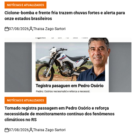
NOTÍCIAS E ATUALIZADES
POSTED
IN
Ciclone-bomba e frente fria trazem chuvas fortes e alerta para
onze estados brasileiros
07/08/2026
Thaisa Zago Sartori
on
NOTÍCIAS E ATUALIZADES
POSTED
IN
Tornado registra passagem em Pedro Osório e reforça
necessidade de monitoramento contínuo dos fenômenos
climáticos no RS
07/08/2026
Thaisa Zago Sartori
on