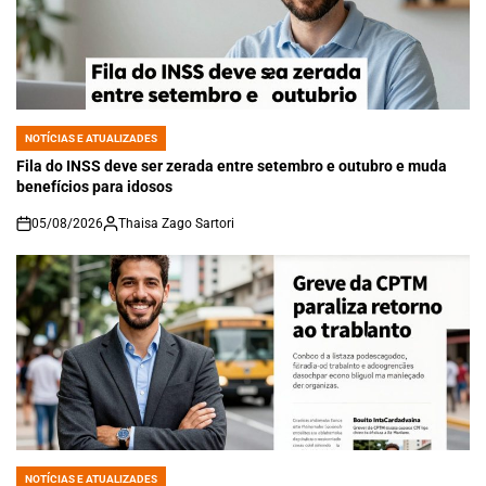
NOTÍCIAS E ATUALIZADES
POSTED
IN
Fila do INSS deve ser zerada entre setembro e outubro e muda
benefícios para idosos
05/08/2026
Thaisa Zago Sartori
on
NOTÍCIAS E ATUALIZADES
POSTED