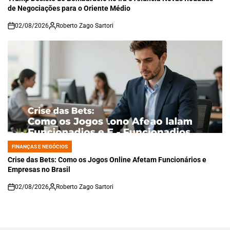
de Negociações para o Oriente Médio
02/08/2026
Roberto Zago Sartori
on
FINANÇAS E NEGÓCIOS
POSTED
IN
Crise das Bets: Como os Jogos Online Afetam Funcionários e
Empresas no Brasil
02/08/2026
Roberto Zago Sartori
on