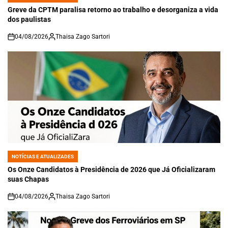
IN
Greve da CPTM paralisa retorno ao trabalho e desorganiza a vida
dos paulistas
04/08/2026
Thaisa Zago Sartori
on
NOTÍCIAS E ATUALIZADES
POSTED
IN
Os Onze Candidatos à Presidência de 2026 que Já Oficializaram
suas Chapas
04/08/2026
Thaisa Zago Sartori
on