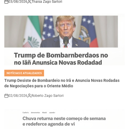
NOTÍCIAS E ATUALIZADES
POSTED
IN
Trump Desiste de Bombardeio no Irã e Anuncia Novas Rodadas
de Negociações para o Oriente Médio
02/08/2026
Roberto Zago Sartori
on