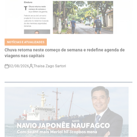
NOTÍCIAS E ATUALIZADES
POSTED
IN
Chuva retorna neste começo de semana e redefine agenda de
viagens nas capitais
02/08/2026
Thaisa Zago Sartori
on
NOTÍCIAS E ATUALIZADES
POSTED
IN
Navio Japonês Naufragado com Mais de Mil Corpos Ganha Nova
Luz após Descoberta Recente