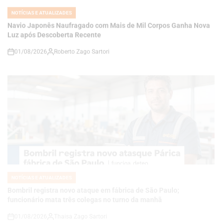
01/08/2026
Roberto Zago Sartori
on
NOTÍCIAS E ATUALIZADES
POSTED
IN
Bombril registra novo ataque em fábrica de São Paulo;
funcionário mata três colegas no turno da manhã
01/08/2026
Thaisa Zago Sartori
on