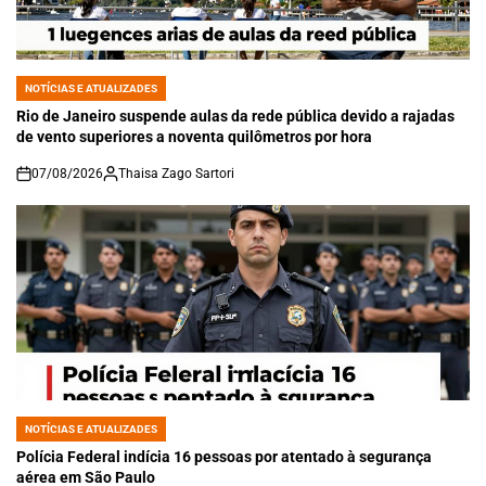
NOTÍCIAS E ATUALIZADES
POSTED
IN
Rio de Janeiro suspende aulas da rede pública devido a rajadas
de vento superiores a noventa quilômetros por hora
07/08/2026
Thaisa Zago Sartori
on
NOTÍCIAS E ATUALIZADES
POSTED
IN
Polícia Federal indícia 16 pessoas por atentado à segurança
aérea em São Paulo