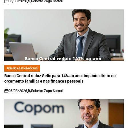
06/08/2026
Roberto Zago Sartori
on
FINANÇAS E NEGÓCIOS
POSTED
IN
Banco Central reduz Selic para 14% ao ano: impacto direto no
orçamento familiar e nas finanças pessoais
06/08/2026
Roberto Zago Sartori
on