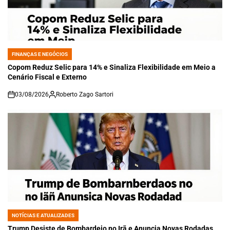
FINANÇAS E NEGÓCIOS
POSTED
IN
Copom Reduz Selic para 14% e Sinaliza Flexibilidade em Meio a
Cenário Fiscal e Externo
03/08/2026
Roberto Zago Sartori
on
NOTÍCIAS E ATUALIZADES
POSTED
IN
Trump Desiste de Bombardeio no Irã e Anuncia Novas Rodadas