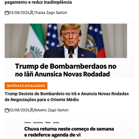
pagamento e reduz inadimplência
03/08/2026
Thaisa Zago Sartori
on
NOTÍCIAS E ATUALIZADES
POSTED
IN
Trump Desiste de Bombardeio no Irã e Anuncia Novas Rodadas
de Negociações para o Oriente Médio
02/08/2026
Roberto Zago Sartori
on