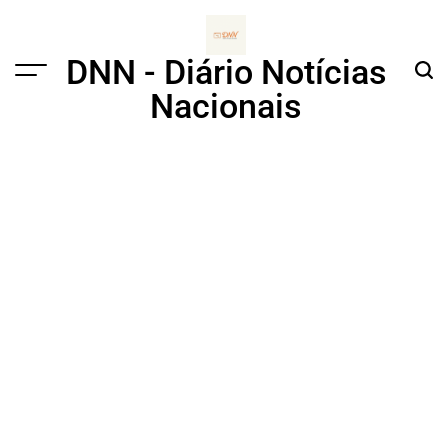
Skip
to
content
DNN - Diário Notícias
Menu
Sear
Nacionais