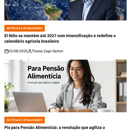
NOTÍCIAS E ATUALIZADES
POSTED
IN
El Niño se mantém até 2027 com intensificação e redefine o
calendário agrícola brasileiro
03/08/2026
Thaisa Zago Sartori
on
NOTÍCIAS E ATUALIZADES
POSTED
IN
Pix para Pensão Alimentícia: a revolução que agiliza o