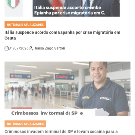
NOTÍCIAS E ATUALIZADES
POSTED
IN
Itália suspende acordo com Espanha por crise migratória em
Ceuta
31/07/2026
Thaisa Zago Sartori
on
NOTÍCIAS E ATUALIZADES
POSTED
IN
Criminosos invadem terminal de SP e levam cocaína para a
Europa: entenda a operação policial
31/07/2026
Thaisa Zago Sartori