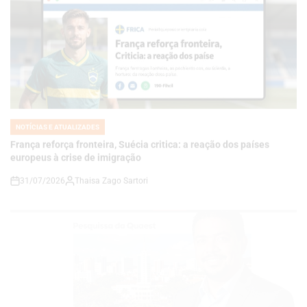
NOTÍCIAS E ATUALIZADES
POSTED
IN
França reforça fronteira, Suécia critica: a reação dos países
europeus à crise de imigração
31/07/2026
Thaisa Zago Sartori
on
NOTÍCIAS E ATUALIZADES
POSTED
IN
Pesquisa da Quaest Mapeia Disputas na Bahia e no Rio de