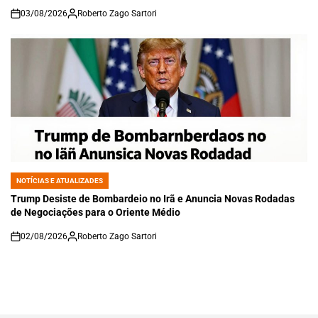
03/08/2026
Roberto Zago Sartori
on
NOTÍCIAS E ATUALIZADES
POSTED
IN
Trump Desiste de Bombardeio no Irã e Anuncia Novas Rodadas
de Negociações para o Oriente Médio
02/08/2026
Roberto Zago Sartori
on