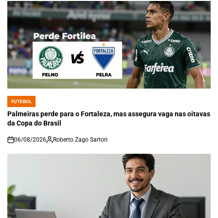
FUTEBOL
POSTED
IN
Palmeiras perde para o Fortaleza, mas assegura vaga nas oitavas
da Copa do Brasil
06/08/2026
Roberto Zago Sartori
on