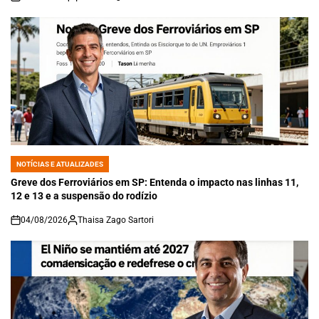
on
NOTÍCIAS E ATUALIZADES
POSTED
IN
Greve dos Ferroviários em SP: Entenda o impacto nas linhas 11,
12 e 13 e a suspensão do rodízio
04/08/2026
Thaisa Zago Sartori
on