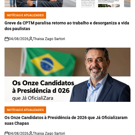
NOTÍCIAS E ATUALIZADES
POSTED
IN
Greve da CPTM paralisa retorno ao trabalho e desorganiza a vida
dos paulistas
04/08/2026
Thaisa Zago Sartori
on
NOTÍCIAS E ATUALIZADES
POSTED
IN
Os Onze Candidatos à Presidência de 2026 que Já Oficializaram
suas Chapas
04/08/2026
Thaisa Zago Sartori