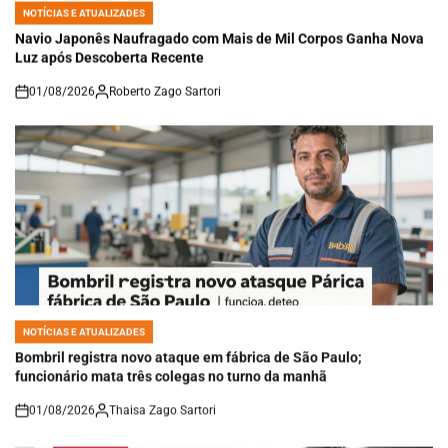
NOTÍCIAS E ATUALIZADES
POSTED
IN
Navio Japonês Naufragado com Mais de Mil Corpos Ganha Nova
Luz após Descoberta Recente
01/08/2026
Roberto Zago Sartori
on
NOTÍCIAS E ATUALIZADES
POSTED
IN
Bombril registra novo ataque em fábrica de São Paulo;
funcionário mata três colegas no turno da manhã
01/08/2026
Thaisa Zago Sartori
on