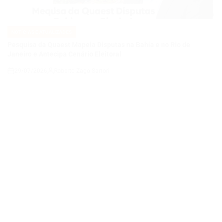
Janeiro e Antecipa Cenário Eleitoral
29/07/2026
Roberto Zago Sartori
on
NOTÍCIAS E ATUALIZADES
POSTED
IN
Gastos de Brasileiros no Exterior Batem Recorde no Primeiro
Semestre
28/07/2026
Thaisa Zago Sartori
on