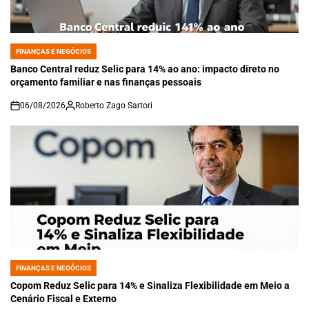
FINANÇAS E NEGÓCIOS
POSTED
IN
Banco Central reduz Selic para 14% ao ano: impacto direto no
orçamento familiar e nas finanças pessoais
06/08/2026
Roberto Zago Sartori
on
FINANÇAS E NEGÓCIOS
POSTED
IN
Copom Reduz Selic para 14% e Sinaliza Flexibilidade em Meio a
Cenário Fiscal e Externo