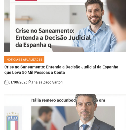
NOTÍCIAS E ATUALIZADES
POSTED
IN
Crise no Saneamento: Entenda a Decisão Judicial da Espanha
que Leva 50 Mil Pessoas a Ceuta
01/08/2026
Thaisa Zago Sartori
on