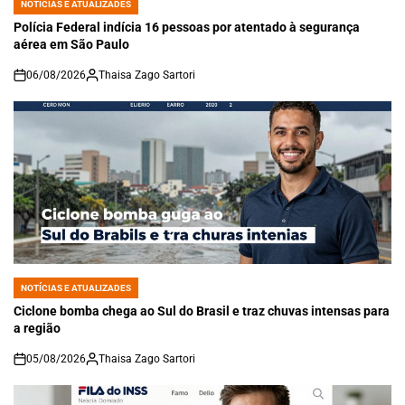
NOTÍCIAS E ATUALIZADES
POSTED
IN
Polícia Federal indícia 16 pessoas por atentado à segurança
aérea em São Paulo
06/08/2026
Thaisa Zago Sartori
on
NOTÍCIAS E ATUALIZADES
POSTED
IN
Ciclone bomba chega ao Sul do Brasil e traz chuvas intensas para
a região
05/08/2026
Thaisa Zago Sartori
on