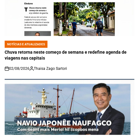
NOTÍCIAS E ATUALIZADES
POSTED
IN
Chuva retorna neste começo de semana e redefine agenda de
viagens nas capitais
02/08/2026
Thaisa Zago Sartori
on