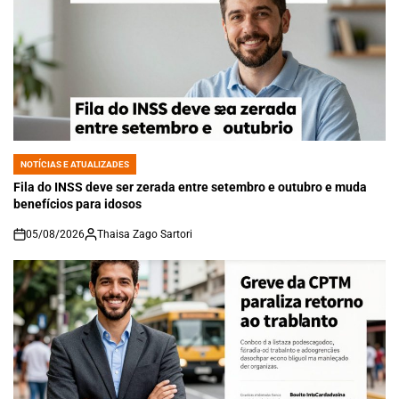
NOTÍCIAS E ATUALIZADES
POSTED
IN
Fila do INSS deve ser zerada entre setembro e outubro e muda
benefícios para idosos
05/08/2026
Thaisa Zago Sartori
on