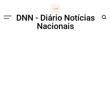
Skip
to
content
DNN - Diário Notícias
Menu
Sear
Nacionais