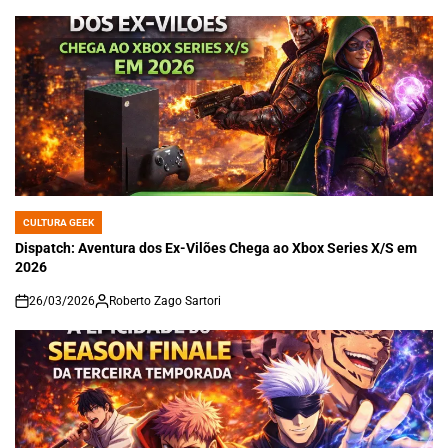
CULTURA GEEK
POSTED
IN
Dispatch: Aventura dos Ex-Vilões Chega ao Xbox Series X/S em
2026
26/03/2026
Roberto Zago Sartori
on