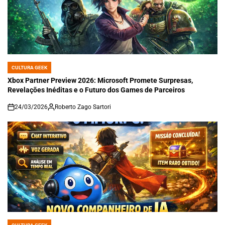
CULTURA GEEK
POSTED
IN
Xbox Partner Preview 2026: Microsoft Promete Surpresas,
Revelações Inéditas e o Futuro dos Games de Parceiros
24/03/2026
Roberto Zago Sartori
on