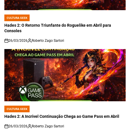
CULTURA GEEK
POSTED
IN
Hades 2: O Retorno Triunfante do Roguelike em Abril para
Consoles
26/03/2026
Roberto Zago Sartori
on
CULTURA GEEK
POSTED
IN
Hades 2: A Incrível Continuação Chega ao Game Pass em Abril
26/03/2026
Roberto Zago Sartori
on