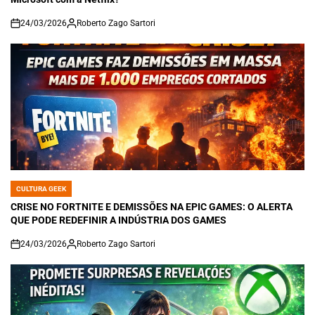
24/03/2026
Roberto Zago Sartori
on
CULTURA GEEK
POSTED
IN
CRISE NO FORTNITE E DEMISSÕES NA EPIC GAMES: O ALERTA
QUE PODE REDEFINIR A INDÚSTRIA DOS GAMES
24/03/2026
Roberto Zago Sartori
on