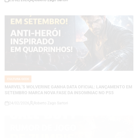
CULTURA GEEK
POSTED
IN
MARVEL’S WOLVERINE GANHA DATA OFICIAL: LANÇAMENTO EM
SETEMBRO MARCA NOVA FASE DA INSOMNIAC NO PS5
24/02/2026
Roberto Zago Sartori
on