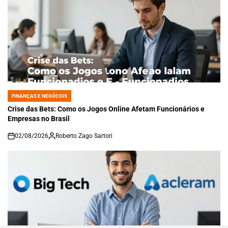
FINANÇAS E NEGÓCIOS
POSTED
IN
Crise das Bets: Como os Jogos Online Afetam Funcionários e
Empresas no Brasil
02/08/2026
Roberto Zago Sartori
on