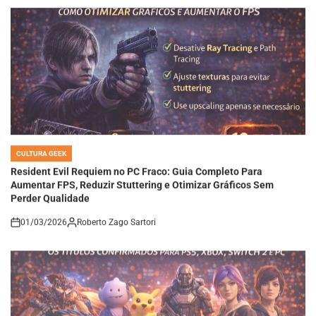
CULTURA GEEK
POSTED
IN
Resident Evil Requiem no PC Fraco: Guia Completo Para
Aumentar FPS, Reduzir Stuttering e Otimizar Gráficos Sem
Perder Qualidade
01/03/2026
Roberto Zago Sartori
on