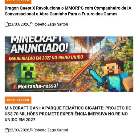
CULTURA GEEK
POSTED
IN
Dragon Quest X Revoluciona o MMORPG com Companheiro de IA
Conversacional e Abre Caminho Para o Futuro dos Games
23/03/2026
Roberto Zago Sartori
on
CULTURA GEEK
POSTED
IN
MINECRAFT GANHA PARQUE TEMÁTICO GIGANTE: PROJETO DE
US$ 70 MILHÕES PROMETE EXPERIÊNCIA IMERSIVA NO REINO
UNIDO EM 2027
22/03/2026
Roberto Zago Sartori
on