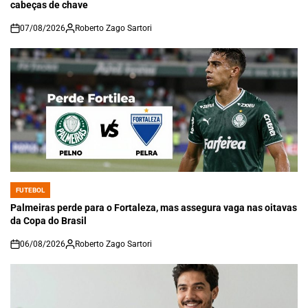
cabeças de chave
07/08/2026
Roberto Zago Sartori
on
FUTEBOL
POSTED
IN
Palmeiras perde para o Fortaleza, mas assegura vaga nas oitavas
da Copa do Brasil
06/08/2026
Roberto Zago Sartori
on