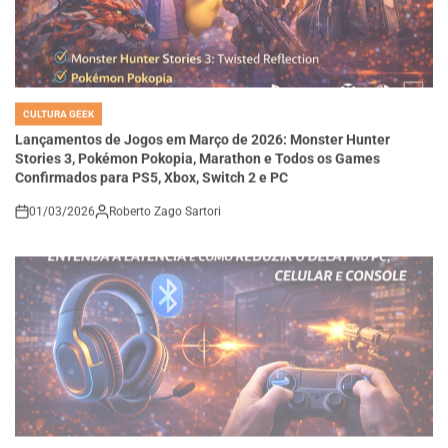
CULTURA GEEK
POSTED
IN
Lançamentos de Jogos em Março de 2026: Monster Hunter
Stories 3, Pokémon Pokopia, Marathon e Todos os Games
Confirmados para PS5, Xbox, Switch 2 e PC
01/03/2026
Roberto Zago Sartori
on
CULTURA GEEK
POSTED
IN
Fone Bluetooth em Jogos Tem Atraso? Entenda a Latência,