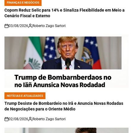
FINANÇAS E NEGÓCIOS
POSTED
IN
Copom Reduz Selic para 14% e Sinaliza Flexibilidade em Meio a
Cenário Fiscal e Externo
03/08/2026
Roberto Zago Sartori
on
NOTÍCIAS E ATUALIZADES
POSTED
IN
Trump Desiste de Bombardeio no Irã e Anuncia Novas Rodadas
de Negociações para o Oriente Médio
02/08/2026
Roberto Zago Sartori
on