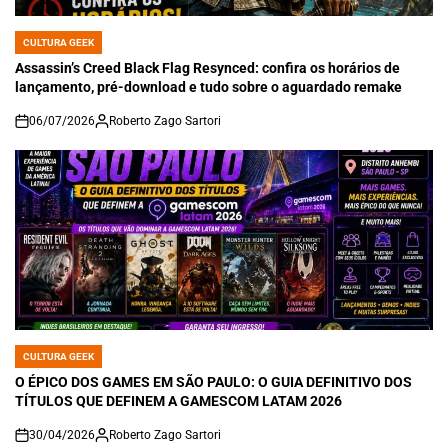
CULTURA GEEK
POSTED
IN
Assassin’s Creed Black Flag Resynced: confira os horários de
lançamento, pré-download e tudo sobre o aguardado remake
06/07/2026
Roberto Zago Sartori
on
CULTURA GEEK
POSTED
IN
O ÉPICO DOS GAMES EM SÃO PAULO: O GUIA DEFINITIVO DOS
TÍTULOS QUE DEFINEM A GAMESCOM LATAM 2026
30/04/2026
Roberto Zago Sartori
on