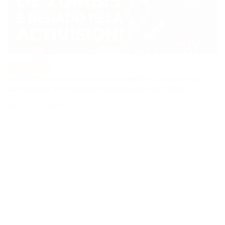
CULTURA GEEK
POSTED
IN
CALL OF DUTY E O MODO ZUMBIS: RUMORES, NEGATIVAS DA
ACTIVISION E O FUTURO DA FRANQUIA NO NOVO XBOX
24/02/2026
Roberto Zago Sartori
on
CULTURA GEEK
POSTED
IN
Um Filme Minecraft 2 Confirma Ender Dragon e Promete Escala
Épica na Continuação que Chega em 2027
20/02/2026
Roberto Zago Sartori
on