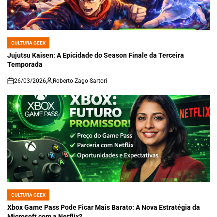
CULTURA GEEK
POSTED
IN
Jujutsu Kaisen: A Epicidade do Season Finale da Terceira
Temporada
26/03/2026
Roberto Zago Sartori
on
CULTURA GEEK
POSTED
IN
Xbox Game Pass Pode Ficar Mais Barato: A Nova Estratégia da
Microsoft com a Netflix?