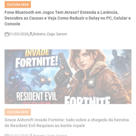
Descubra as Causas e Veja Como Reduzir o Delay no PC, Celular e
Console
01/03/2026
Roberto Zago Sartori
on
CULTURA GEEK
POSTED
IN
Grace Ashcroft invade Fortnite: tudo sobre a chegada da heroína
de Resident Evil Requiem ao battle royale
25/02/2026
Roberto Zago Sartori
on