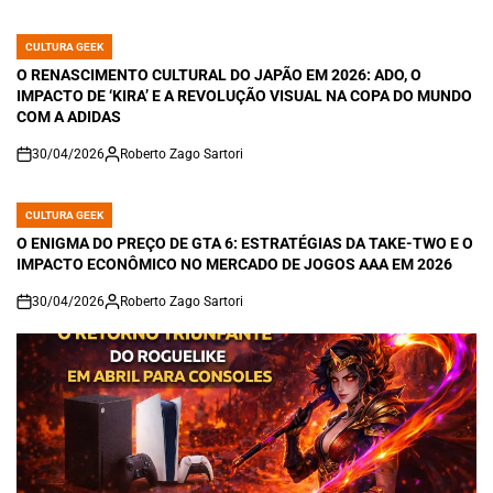
CULTURA GEEK
POSTED
IN
O RENASCIMENTO CULTURAL DO JAPÃO EM 2026: ADO, O
IMPACTO DE ‘KIRA’ E A REVOLUÇÃO VISUAL NA COPA DO MUNDO
COM A ADIDAS
30/04/2026
Roberto Zago Sartori
on
CULTURA GEEK
POSTED
IN
O ENIGMA DO PREÇO DE GTA 6: ESTRATÉGIAS DA TAKE-TWO E O
IMPACTO ECONÔMICO NO MERCADO DE JOGOS AAA EM 2026
30/04/2026
Roberto Zago Sartori
on