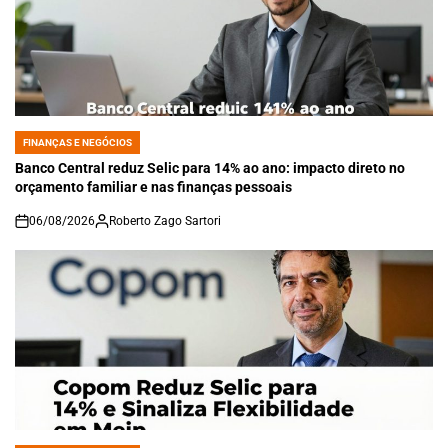
FINANÇAS E NEGÓCIOS
POSTED
IN
Banco Central reduz Selic para 14% ao ano: impacto direto no
orçamento familiar e nas finanças pessoais
06/08/2026
Roberto Zago Sartori
on