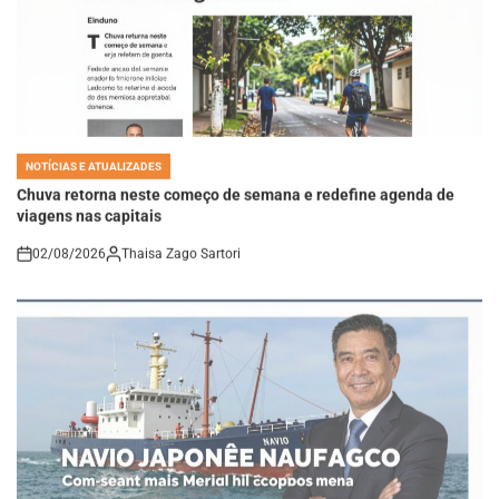
NOTÍCIAS E ATUALIZADES
POSTED
IN
Chuva retorna neste começo de semana e redefine agenda de
viagens nas capitais
02/08/2026
Thaisa Zago Sartori
on
NOTÍCIAS E ATUALIZADES