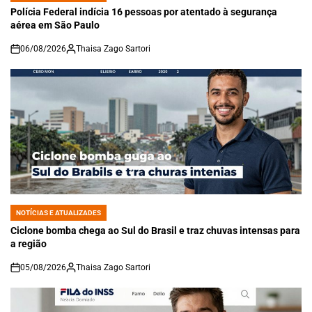
IN
Polícia Federal indícia 16 pessoas por atentado à segurança
aérea em São Paulo
06/08/2026
Thaisa Zago Sartori
on
NOTÍCIAS E ATUALIZADES
POSTED
IN
Ciclone bomba chega ao Sul do Brasil e traz chuvas intensas para
a região
05/08/2026
Thaisa Zago Sartori
on