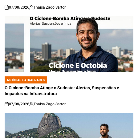
07/08/2026
Thaisa Zago Sartori
on
NOTÍCIAS E ATUALIZADES
POSTED
IN
O Ciclone-Bomba Atinge o Sudeste: Alertas, Suspensões e
Impactos na Infraestrutura
07/08/2026
Thaisa Zago Sartori
on