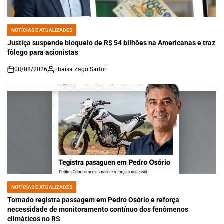
NOTÍCIAS E ATUALIZADES
POSTED
IN
Justiça suspende bloqueio de R$ 54 bilhões na Americanas e traz
fôlego para acionistas
08/08/2026
Thaisa Zago Sartori
on
NOTÍCIAS E ATUALIZADES
POSTED
IN
Tornado registra passagem em Pedro Osório e reforça
necessidade de monitoramento contínuo dos fenômenos
climáticos no RS