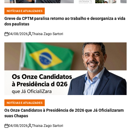
NOTÍCIAS E ATUALIZADES
POSTED
IN
Greve da CPTM paralisa retorno ao trabalho e desorganiza a vida
dos paulistas
04/08/2026
Thaisa Zago Sartori
on
NOTÍCIAS E ATUALIZADES
POSTED
IN
Os Onze Candidatos à Presidência de 2026 que Já Oficializaram
suas Chapas
04/08/2026
Thaisa Zago Sartori
on