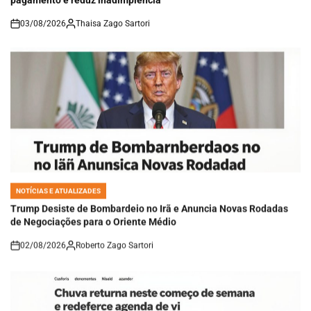
03/08/2026
Thaisa Zago Sartori
on
NOTÍCIAS E ATUALIZADES
POSTED
IN
Trump Desiste de Bombardeio no Irã e Anuncia Novas Rodadas
de Negociações para o Oriente Médio
02/08/2026
Roberto Zago Sartori
on