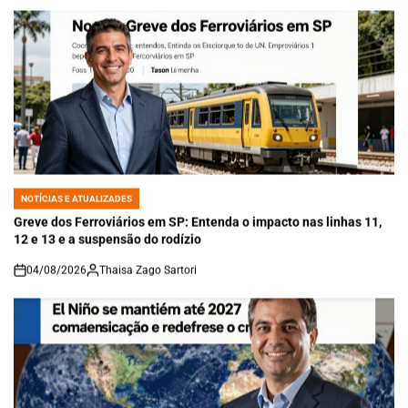
NOTÍCIAS E ATUALIZADES
POSTED
IN
Greve dos Ferroviários em SP: Entenda o impacto nas linhas 11,
12 e 13 e a suspensão do rodízio
04/08/2026
Thaisa Zago Sartori
on