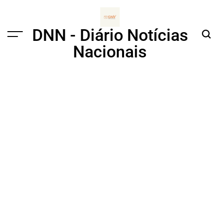
Skip
to
content
DNN - Diário Notícias
Menu
Sear
Nacionais