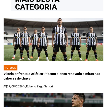
CATEGORIA
FUTEBOL
POSTED
IN
Vitória enfrenta o Atlético-PR com elenco renovado e miras nas
cabeças de chave
07/08/2026
Roberto Zago Sartori
on