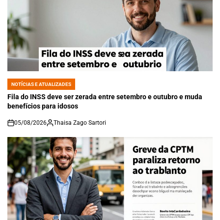
NOTÍCIAS E ATUALIZADES
POSTED
IN
Fila do INSS deve ser zerada entre setembro e outubro e muda
benefícios para idosos
05/08/2026
Thaisa Zago Sartori
on