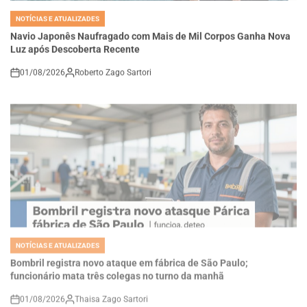
POSTED
IN
Navio Japonês Naufragado com Mais de Mil Corpos Ganha Nova
Luz após Descoberta Recente
01/08/2026
Roberto Zago Sartori
on
NOTÍCIAS E ATUALIZADES
POSTED
IN
Bombril registra novo ataque em fábrica de São Paulo;
funcionário mata três colegas no turno da manhã
01/08/2026
Thaisa Zago Sartori
on