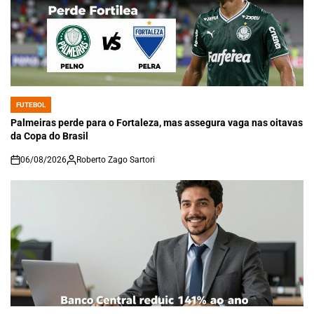
FUTEBOL
POSTED
IN
Palmeiras perde para o Fortaleza, mas assegura vaga nas oitavas
da Copa do Brasil
06/08/2026
Roberto Zago Sartori
on