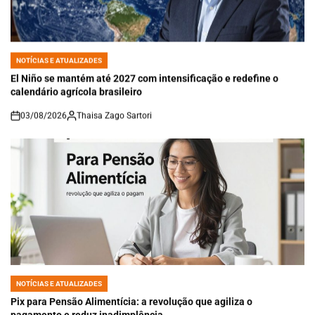
NOTÍCIAS E ATUALIZADES
POSTED
IN
El Niño se mantém até 2027 com intensificação e redefine o
calendário agrícola brasileiro
03/08/2026
Thaisa Zago Sartori
on
NOTÍCIAS E ATUALIZADES
POSTED
IN
Pix para Pensão Alimentícia: a revolução que agiliza o
pagamento e reduz inadimplência