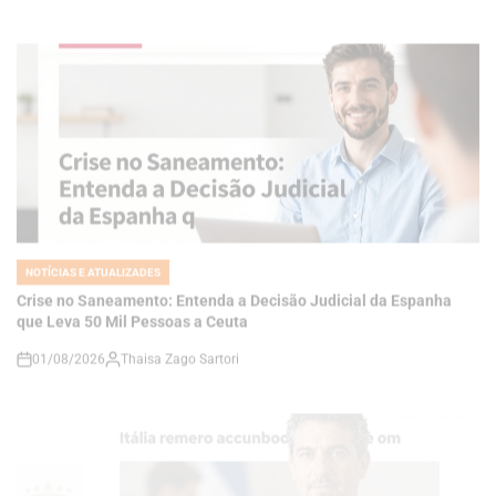
NOTÍCIAS E ATUALIZADES
POSTED
IN
Crise no Saneamento: Entenda a Decisão Judicial da Espanha
que Leva 50 Mil Pessoas a Ceuta
01/08/2026
Thaisa Zago Sartori
on