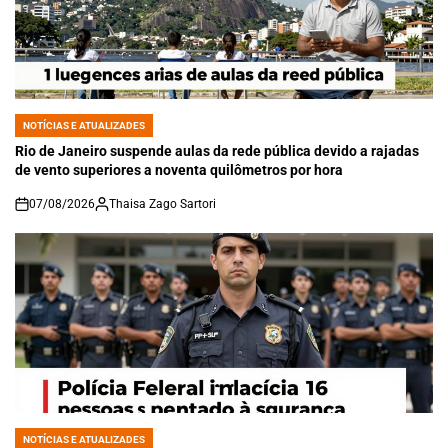
NOTÍCIAS E ATUALIZADES
POSTED
IN
Rio de Janeiro suspende aulas da rede pública devido a rajadas
de vento superiores a noventa quilômetros por hora
07/08/2026
Thaisa Zago Sartori
on
NOTÍCIAS E ATUALIZADES
POSTED