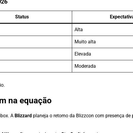
026
Status
Expectativ
Alta
Muito alta
Elevada
Moderada
io.
am na equação
Xbox. A
Blizzard
planeja o retorno da Blizzcon com presença de p