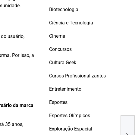
omunidade.
Biotecnologia
Ciência e Tecnologia
Cinema
 do usuário,
Concursos
rma. Por isso, a
Cultura Geek
Cursos Profissionalizantes
Entretenimento
Esportes
rsário da marca
Esportes Olímpicos
rá 35 anos,
São 
Exploração Espacial
e li