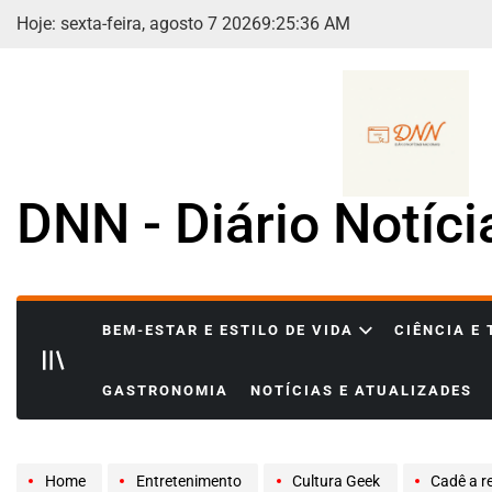
Skip
Hoje: sexta-feira, agosto 7 2026
9
:
25
:
37
AM
to
content
DNN - Diário Notíc
BEM-ESTAR E ESTILO DE VIDA
CIÊNCIA E
GASTRONOMIA
NOTÍCIAS E ATUALIZADES
Home
Entretenimento
Cultura Geek
Cadê a retro