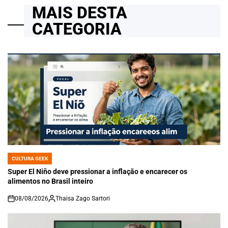
MAIS DESTA
CATEGORIA
CULTURA GEEK
POSTED
IN
Super El Niño deve pressionar a inflação e encarecer os
alimentos no Brasil inteiro
08/08/2026
Thaisa Zago Sartori
on