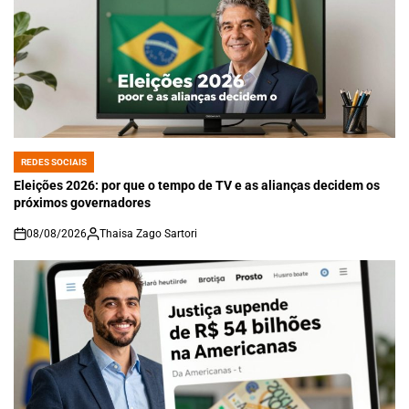
REDES SOCIAIS
POSTED
IN
Eleições 2026: por que o tempo de TV e as alianças decidem os
próximos governadores
08/08/2026
Thaisa Zago Sartori
on