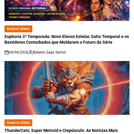
FILMES E SÉRIES
POSTED
IN
Euphoria 3ª Temporada: Novo Elenco Estelar, Salto Temporal e os
Bastidores Conturbados que Moldaram o Futuro da Série
04/04/2026
Roberto Zago Sartori
on
FILMES E SÉRIES
POSTED
IN
ThunderCats, Super Metroid e Crepúsculo: As Notícias Mais