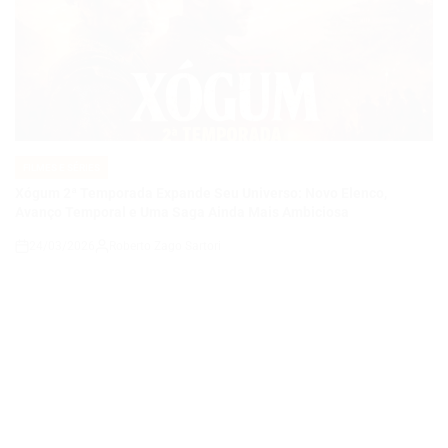
FILMES E SÉRIES
POSTED
IN
Xógum 2ª Temporada Expande Seu Universo: Novo Elenco,
Avanço Temporal e Uma Saga Ainda Mais Ambiciosa
24/03/2026
Roberto Zago Sartori
on
FILMES E SÉRIES
POSTED
IN
Garota Infernal 2 Está em Desenvolvimento: O Retorno de um Cult
do Terror Que Pode Redefinir Sua Própria História