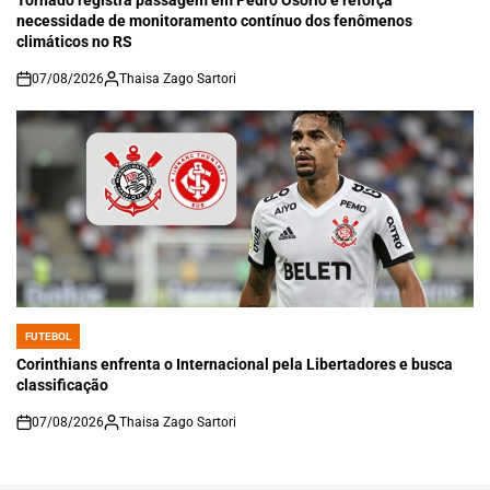
necessidade de monitoramento contínuo dos fenômenos
climáticos no RS
07/08/2026
Thaisa Zago Sartori
on
FUTEBOL
POSTED
IN
Corinthians enfrenta o Internacional pela Libertadores e busca
classificação
07/08/2026
Thaisa Zago Sartori
on