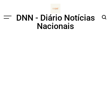
Skip
to
content
DNN - Diário Notícias
Menu
Sear
Nacionais