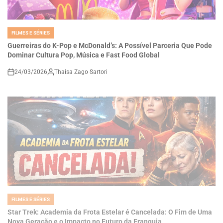
FILMES E SÉRIES
POSTED
IN
Guerreiras do K-Pop e McDonald’s: A Possível Parceria Que Pode
Dominar Cultura Pop, Música e Fast Food Global
24/03/2026
Thaisa Zago Sartori
on
FILMES E SÉRIES
POSTED
IN
Star Trek: Academia da Frota Estelar é Cancelada: O Fim de Uma
Nova Geração e o Impacto no Futuro da Franquia
24/03/2026
Roberto Zago Sartori
on