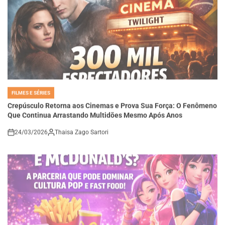
FILMES E SÉRIES
POSTED
IN
Crepúsculo Retorna aos Cinemas e Prova Sua Força: O Fenômeno
Que Continua Arrastando Multidões Mesmo Após Anos
24/03/2026
Thaisa Zago Sartori
on