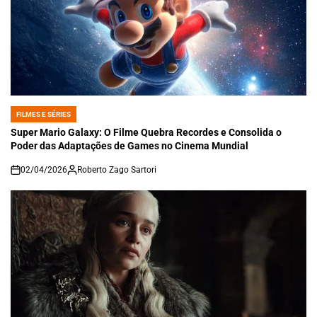
FILMES E SÉRIES
POSTED
IN
Super Mario Galaxy: O Filme Quebra Recordes e Consolida o
Poder das Adaptações de Games no Cinema Mundial
02/04/2026
Roberto Zago Sartori
on