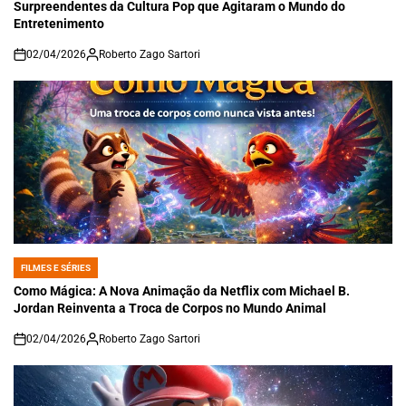
Surpreendentes da Cultura Pop que Agitaram o Mundo do
Entretenimento
02/04/2026
Roberto Zago Sartori
on
FILMES E SÉRIES
POSTED
IN
Como Mágica: A Nova Animação da Netflix com Michael B.
Jordan Reinventa a Troca de Corpos no Mundo Animal
02/04/2026
Roberto Zago Sartori
on