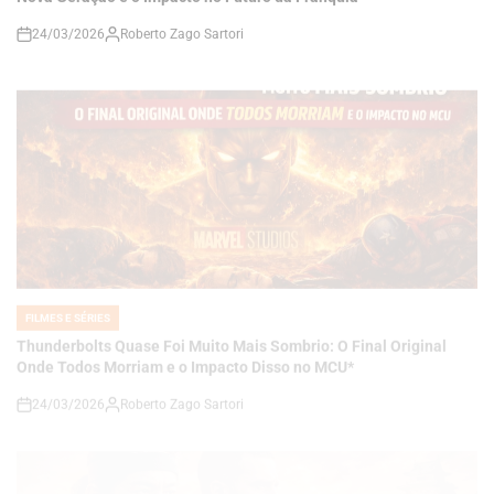
FILMES E SÉRIES
POSTED
IN
Thunderbolts Quase Foi Muito Mais Sombrio: O Final Original
Onde Todos Morriam e o Impacto Disso no MCU*
24/03/2026
Roberto Zago Sartori
on