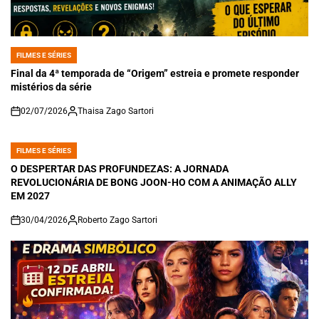
FILMES E SÉRIES
POSTED
IN
Final da 4ª temporada de “Origem” estreia e promete responder
mistérios da série
02/07/2026
Thaisa Zago Sartori
on
FILMES E SÉRIES
POSTED
IN
O DESPERTAR DAS PROFUNDEZAS: A JORNADA
REVOLUCIONÁRIA DE BONG JOON-HO COM A ANIMAÇÃO ALLY
EM 2027
30/04/2026
Roberto Zago Sartori
on