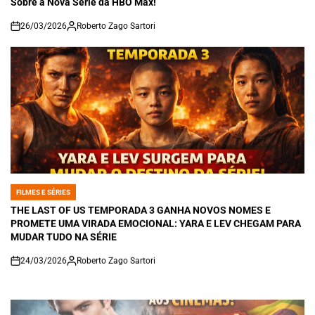
Sobre a Nova Série da HBO Max!
26/03/2026
Roberto Zago Sartori
on
FILMES E SÉRIES
POSTED
IN
THE LAST OF US TEMPORADA 3 GANHA NOVOS NOMES E
PROMETE UMA VIRADA EMOCIONAL: YARA E LEV CHEGAM PARA
MUDAR TUDO NA SÉRIE
24/03/2026
Roberto Zago Sartori
on