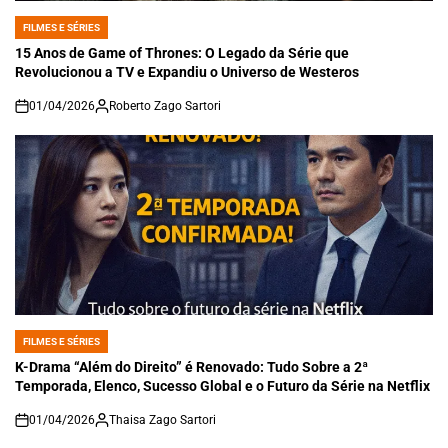
FILMES E SÉRIES
POSTED
IN
15 Anos de Game of Thrones: O Legado da Série que
Revolucionou a TV e Expandiu o Universo de Westeros
01/04/2026
Roberto Zago Sartori
on
FILMES E SÉRIES
POSTED
IN
K-Drama “Além do Direito” é Renovado: Tudo Sobre a 2ª
Temporada, Elenco, Sucesso Global e o Futuro da Série na Netflix
01/04/2026
Thaisa Zago Sartori
on