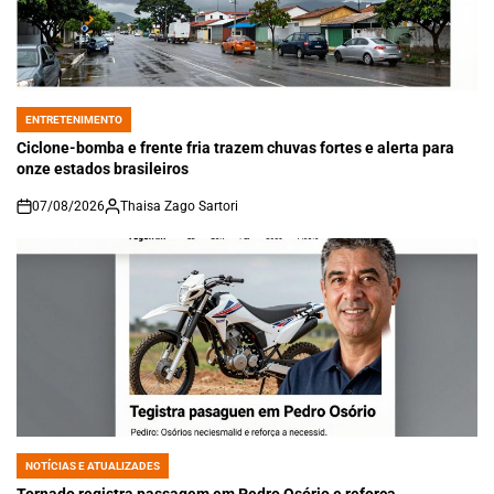
ENTRETENIMENTO
POSTED
IN
Ciclone-bomba e frente fria trazem chuvas fortes e alerta para
onze estados brasileiros
07/08/2026
Thaisa Zago Sartori
on
NOTÍCIAS E ATUALIZADES
POSTED
IN
Tornado registra passagem em Pedro Osório e reforça