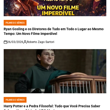
FILMES E SÉRIES
POSTED
IN
Ryan Gosling e os Diretores de Tudo em Todo o Lugar ao Mesmo
Tempo: Um Novo Filme Imperdível
26/03/2026
Roberto Zago Sartori
on
FILMES E SÉRIES
POSTED
IN
Harry Potter e a Pedra Filosofal: Tudo que Você Precisa Saber