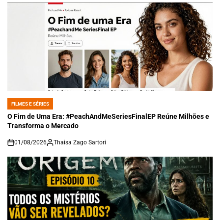
FILMES E SÉRIES
POSTED
IN
O Fim de Uma Era: #PeachAndMeSeriesFinalEP Reúne Milhões e
Transforma o Mercado
01/08/2026
Thaisa Zago Sartori
on