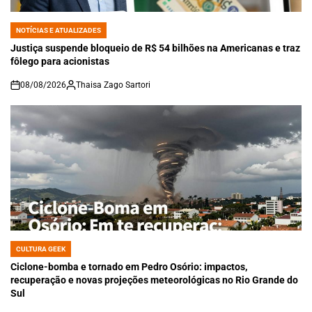
NOTÍCIAS E ATUALIZADES
POSTED
IN
Justiça suspende bloqueio de R$ 54 bilhões na Americanas e traz
fôlego para acionistas
08/08/2026
Thaisa Zago Sartori
on
CULTURA GEEK
POSTED
IN
Ciclone-bomba e tornado em Pedro Osório: impactos,
recuperação e novas projeções meteorológicas no Rio Grande do
Sul