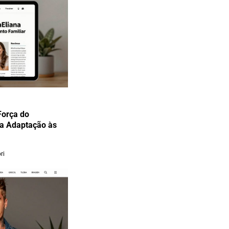
Força do
 a Adaptação às
ri