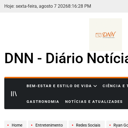
Skip
Hoje: sexta-feira, agosto 7 2026
8
:
16
:
30
PM
to
content
DNN - Diário Notíc
BEM-ESTAR E ESTILO DE VIDA
CIÊNCIA E
GASTRONOMIA
NOTÍCIAS E ATUALIZADES
Home
Entretenimento
Redes Sociais
Ryan Gos