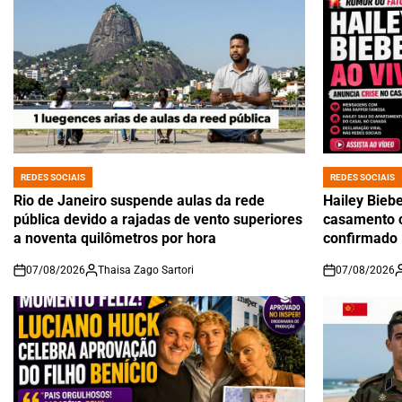
REDES SOCIAIS
REDES SOCIAIS
POSTED
POSTED
IN
IN
Rio de Janeiro suspende aulas da rede
Hailey Biebe
pública devido a rajadas de vento superiores
casamento c
a noventa quilômetros por hora
confirmado
07/08/2026
Thaisa Zago Sartori
07/08/2026
on
on