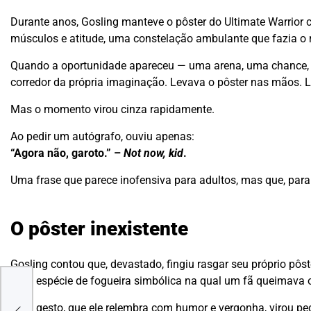
Durante anos, Gosling manteve o pôster do Ultimate Warrior c
músculos e atitude, uma constelação ambulante que fazia o r
Quando a oportunidade apareceu — uma arena, uma chance, s
corredor da própria imaginação. Levava o pôster nas mãos. 
Mas o momento virou cinza rapidamente.
Ao pedir um autógrafo, ouviu apenas:
“Agora não, garoto.” –
Not now, kid
.
Uma frase que parece inofensiva para adultos, mas que, par
O pôster inexistente
Gosling contou que, devastado, fingiu rasgar seu próprio pô
Uma espécie de fogueira simbólica na qual um fã queimava 
mosa
Esse gesto, que ele relembra com humor e vergonha, virou p