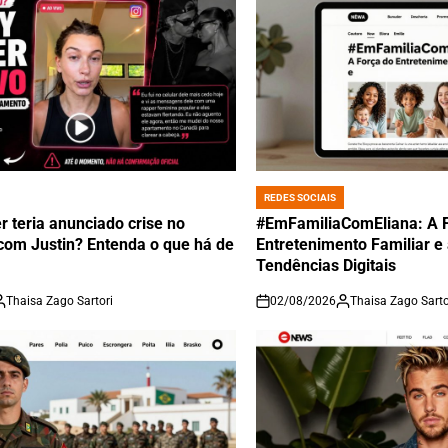
REDES SOCIAIS
POSTED
IN
r teria anunciado crise no
#EmFamiliaComEliana: A 
om Justin? Entenda o que há de
Entretenimento Familiar e
Tendências Digitais
Thaisa Zago Sartori
02/08/2026
Thaisa Zago Sarto
on