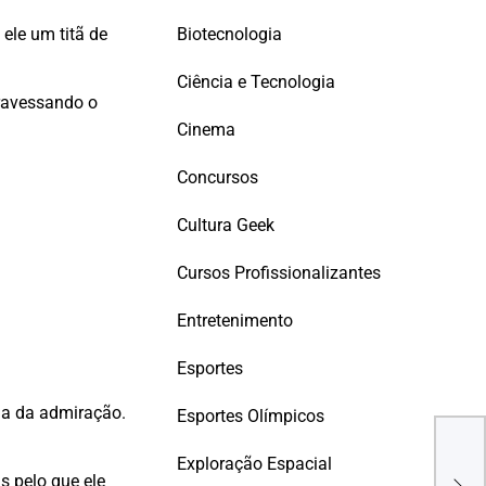
Biotecnologia
ele um titã de
Ciência e Tecnologia
ravessando o
Cinema
Concursos
Cultura Geek
Cursos Profissionalizantes
Entretenimento
Esportes
da da admiração.
Esportes Olímpicos
Exploração Espacial
Brow
s pelo que ele