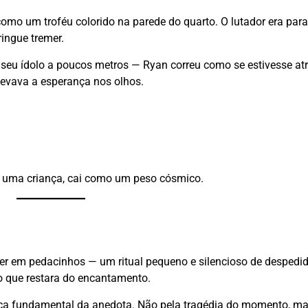
omo um troféu colorido na parede do quarto. O lutador era para 
ingue tremer.
eu ídolo a poucos metros — Ryan correu como se estivesse at
Levava a esperança nos olhos.
a uma criança, cai como um peso cósmico.
ster em pedacinhos — um ritual pequeno e silencioso de despedi
o que restara do encantamento.
eça fundamental da anedota. Não pela tragédia do momento, ma