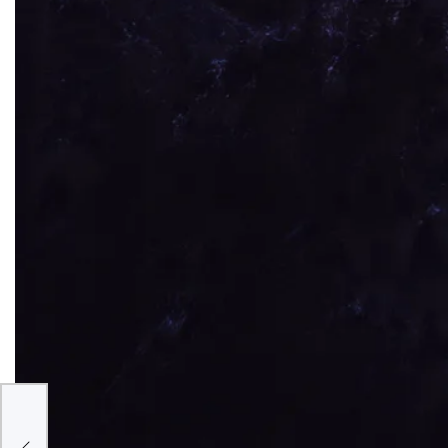
IA
 um