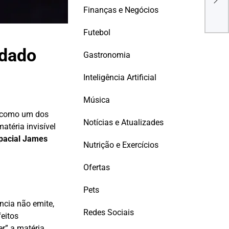
e im
Finanças e Negócios
bras
Futebol
ndado
Gastronomia
Inteligência Artificial
Música
 como um dos
Notícias e Atualizades
téria invisível
pacial James
Nutrição e Exercícios
Ofertas
Pets
ncia não emite,
Redes Sociais
feitos
er” a matéria