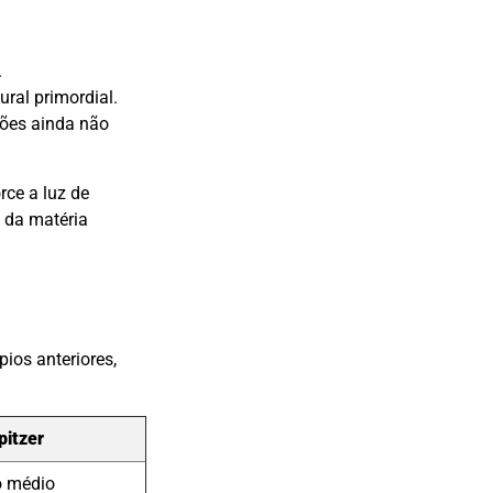
.
ral primordial.
ções ainda não
rce a luz de
o da matéria
ios anteriores,
pitzer
o médio