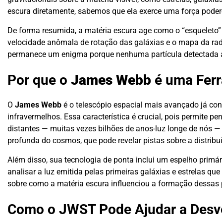
escura diretamente, sabemos que ela exerce uma força pode
De forma resumida, a matéria escura age como o “esqueleto” q
velocidade anômala de rotação das galáxias e o mapa da rad
permanece um enigma porque nenhuma partícula detectada até
Por que o
James Webb
é uma Ferr
O
James Webb
é o telescópio espacial mais avançado já co
infravermelhos. Essa característica é crucial, pois permite p
distantes — muitas vezes bilhões de anos-luz longe de nós 
profunda do cosmos, que pode revelar pistas sobre a distribui
Além disso, sua tecnologia de ponta inclui um espelho prim
analisar a luz emitida pelas primeiras galáxias e estrelas q
sobre como a matéria escura influenciou a formação dessas p
Como o JWST Pode Ajudar a Desv