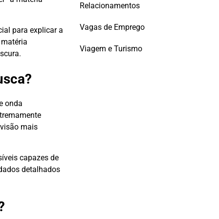
Relacionamentos
Vagas de Emprego
ial para explicar a
 matéria
Viagem e Turismo
scura.
usca?
de onda
extremamente
 visão mais
síveis capazes de
e dados detalhados
?