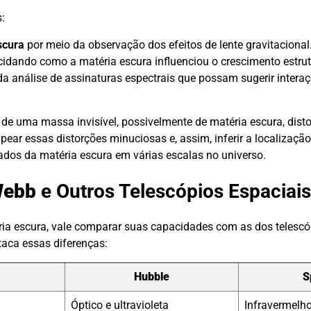
:
scura
por meio da observação dos efeitos de lente gravitacional
idando como a matéria escura influenciou o crescimento estrutu
 da análise de assinaturas espectrais que possam sugerir intera
 de uma massa invisível, possivelmente de matéria escura, disto
ear essas distorções minuciosas e, assim, inferir a localizaçã
ados da matéria escura em várias escalas no universo.
Webb
e Outros Telescópios Espaciais
a escura, vale comparar suas capacidades com as dos telescóp
taca essas diferenças:
Hubble
S
Óptico e ultravioleta
Infravermelh