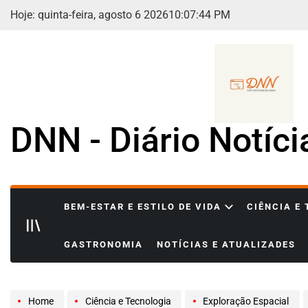
Skip
Hoje: quinta-feira, agosto 6 2026
10
:
07
:
45
PM
to
content
DNN - Diário Notíc
BEM-ESTAR E ESTILO DE VIDA
CIÊNCIA E
GASTRONOMIA
NOTÍCIAS E ATUALIZADES
Home
Ciência e Tecnologia
Exploração Espacial