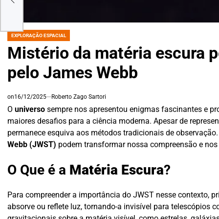
EXPLORAÇÃO ESPACIAL
POSTED
IN
Mistério da matéria escura 
pelo James Webb
on
16/12/2025
Roberto Zago Sartori
O
universo
sempre nos apresentou enigmas fascinantes e prov
maiores desafios para a ciência moderna. Apesar de represe
permanece esquiva aos métodos tradicionais de observação.
Webb (JWST)
podem transformar nossa compreensão e nos a
O Que é a
Matéria Escura
?
Para compreender a importância do JWST nesse contexto, pr
absorve ou reflete luz, tornando-a invisível para telescópios 
gravitacionais sobre a matéria visível, como estrelas, galáx