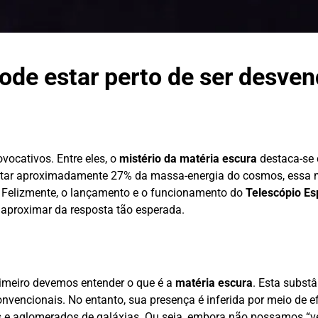
pode estar perto de ser desve
ocativos. Entre eles, o
mistério da matéria escura
destaca-se
ntar aproximadamente 27% da massa-energia do cosmos, essa ma
 Felizmente, o lançamento e o funcionamento do
Telescópio Es
proximar da resposta tão esperada.
imeiro devemos entender o que é a
matéria escura
. Esta substâ
convencionais. No entanto, sua presença é inferida por meio de e
ias e aglomerados de galáxias. Ou seja, embora não possamos “v