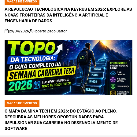
VAGAS DE EMPREGO
POSTED
IN
A REVOLUÇÃO TECNOLÓGICA NA KEYRUS EM 2026: EXPLORE AS
NOVAS FRONTEIRAS DA INTELIGÊNCIA ARTIFICIAL E
ENGENHARIA DE DADOS
29/04/2026
Roberto Zago Sartori
on
VAGAS DE EMPREGO
POSTED
IN
O MAPA DA MINA TECH EM 2026: DO ESTÁGIO AO PLENO,
DESCUBRA AS MELHORES OPORTUNIDADES PARA
IMPULSIONAR SUA CARREIRA NO DESENVOLVIMENTO DE
SOFTWARE