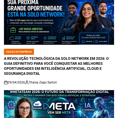
VAGAS DE EMPREGO
POSTED
IN
A REVOLUÇÃO TECNOLÓGICA DA SOLO NETWORK EM 2026: O
GUIA DEFINITIVO PARA VOCÊ CONQUISTAR AS MELHORES
OPORTUNIDADES EM INTELIGÊNCIA ARTIFICIAL, CLOUD E
SEGURANÇA DIGITAL
29/04/2026
Thaisa Zago Sartori
on