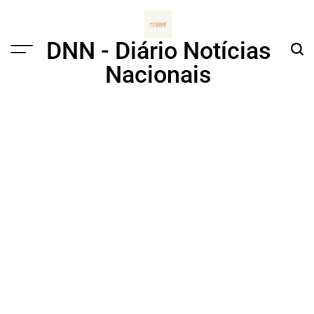
Skip
to
content
DNN - Diário Notícias
Menu
Sear
Nacionais