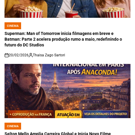
CINEMA
POSTED
IN
Superman: Man of Tomorrow inicia filmagens em breve e
Batman: Parte 2 acelera produção rumo a maio, redefinindo o
futuro do DC Studios
20/02/2026
Thaisa Zago Sartori
on
CINEMA
POSTED
IN
Selton Mello Amplia Carreira Global e Inicia Novo Filme