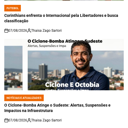
FUTEBOL
POSTED
IN
Corinthians enfrenta o Internacional pela Libertadores e busca
classificação
07/08/2026
Thaisa Zago Sartori
on
NOTÍCIAS E ATUALIZADES
POSTED
IN
O Ciclone-Bomba Atinge o Sudeste: Alertas, Suspensões e
Impactos na Infraestrutura
07/08/2026
Thaisa Zago Sartori
on