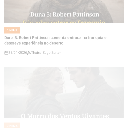
CINEMA
POSTED
IN
Duna 3: Robert Pattinson comenta entrada na franquia e
descreve experiência no deserto
25/01/2026
Thaisa Zago Sartori
on
CINEMA
POSTED
IN
O Morro dos Ventos Uivantes ganha novo clipe e revela diálogo
marcante entre Cathy e Heathcliff
25/01/2026
Thaisa Zago Sartori
on