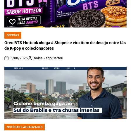
OFERTAS
POSTED
IN
Oreo BTS Hotteok chega à Shopee e vira item de desejo entre fãs
de K-pop e colecionadores
05/08/2026
Thaisa Zago Sartori
on
NOTÍCIAS E ATUALIZADES
POSTED