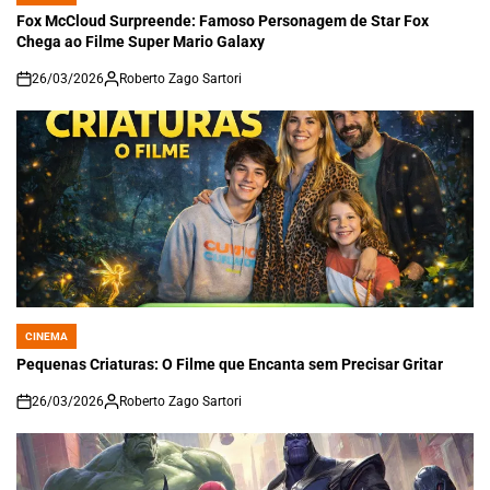
IN
Fox McCloud Surpreende: Famoso Personagem de Star Fox
Chega ao Filme Super Mario Galaxy
26/03/2026
Roberto Zago Sartori
on
CINEMA
POSTED
IN
Pequenas Criaturas: O Filme que Encanta sem Precisar Gritar
26/03/2026
Roberto Zago Sartori
on