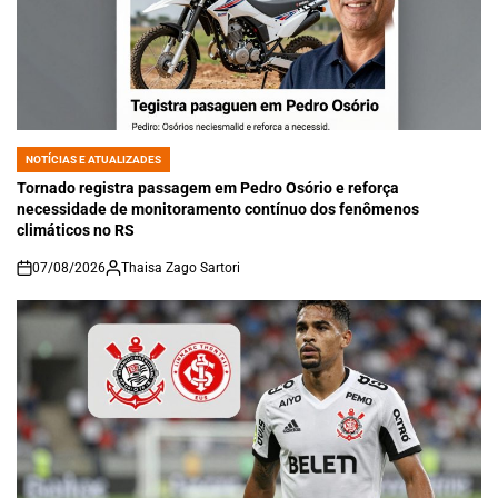
NOTÍCIAS E ATUALIZADES
POSTED
IN
Tornado registra passagem em Pedro Osório e reforça
necessidade de monitoramento contínuo dos fenômenos
climáticos no RS
07/08/2026
Thaisa Zago Sartori
on