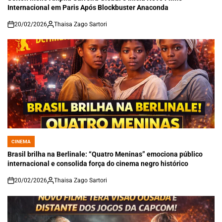
Internacional em Paris Após Blockbuster Anaconda
20/02/2026
Thaisa Zago Sartori
on
CINEMA
POSTED
IN
Brasil brilha na Berlinale: “Quatro Meninas” emociona público
internacional e consolida força do cinema negro histórico
20/02/2026
Thaisa Zago Sartori
on