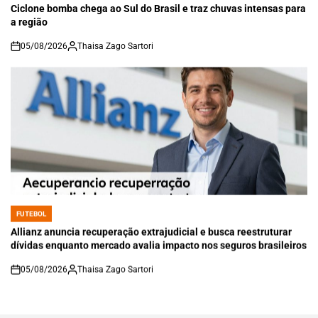
IN
Ciclone bomba chega ao Sul do Brasil e traz chuvas intensas para
a região
05/08/2026
Thaisa Zago Sartori
on
FUTEBOL
POSTED
IN
Allianz anuncia recuperação extrajudicial e busca reestruturar
dívidas enquanto mercado avalia impacto nos seguros brasileiros
05/08/2026
Thaisa Zago Sartori
on