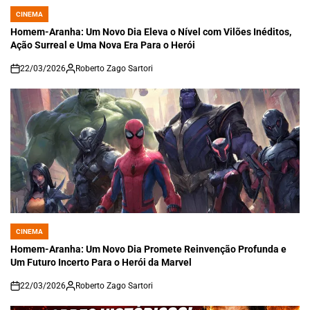
CINEMA
POSTED
IN
Homem-Aranha: Um Novo Dia Eleva o Nível com Vilões Inéditos,
Ação Surreal e Uma Nova Era Para o Herói
22/03/2026
Roberto Zago Sartori
on
CINEMA
POSTED
IN
Homem-Aranha: Um Novo Dia Promete Reinvenção Profunda e
Um Futuro Incerto Para o Herói da Marvel
22/03/2026
Roberto Zago Sartori
on