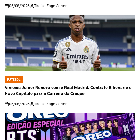
06/08/2026
Thaisa Zago Sartori
on
FUTEBOL
POSTED
IN
Vinicius Júnior Renova com o Real Madrid: Contrato Bilionário e
Novo Capítulo para a Carreira do Craque
06/08/2026
Thaisa Zago Sartori
on