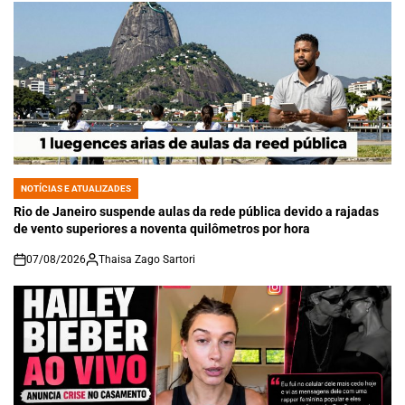
NOTÍCIAS E ATUALIZADES
POSTED
IN
Rio de Janeiro suspende aulas da rede pública devido a rajadas
de vento superiores a noventa quilômetros por hora
07/08/2026
Thaisa Zago Sartori
on