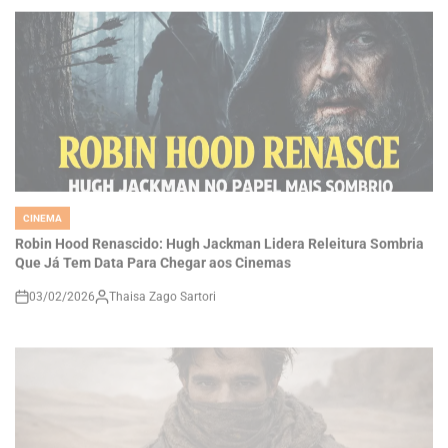
CINEMA
POSTED
IN
Robin Hood Renascido: Hugh Jackman Lidera Releitura Sombria
Que Já Tem Data Para Chegar aos Cinemas
03/02/2026
Thaisa Zago Sartori
on