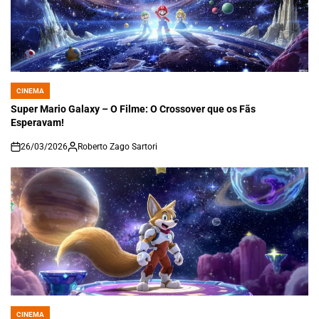
CINEMA
POSTED
IN
Super Mario Galaxy – O Filme: O Crossover que os Fãs
Esperavam!
26/03/2026
Roberto Zago Sartori
on
CINEMA
POSTED