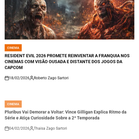
CINEMA
POSTED
IN
RESIDENT EVIL 2026 PROMETE REINVENTAR A FRANQUIA NOS
CINEMAS COM VISÃO OUSADA E DISTANTE DOS JOGOS DA
CAPCOM
18/02/2026
Roberto Zago Sartori
on
CINEMA
POSTED
IN
Pluribus Vai Demorar a Voltar: Vince Gilligan Explica Ritmo da
Série e Atiça Curiosidade Sobre a 2ª Temporada
04/02/2026
Thaisa Zago Sartori
on