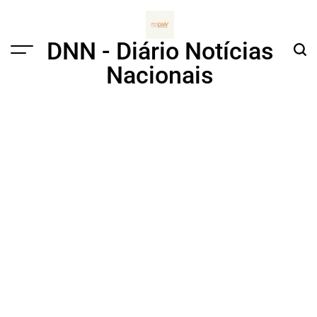
Skip
to
content
DNN - Diário Notícias
Menu
Sear
Nacionais