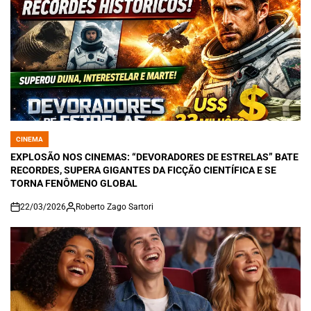
CINEMA
POSTED
IN
EXPLOSÃO NOS CINEMAS: “DEVORADORES DE ESTRELAS” BATE
RECORDES, SUPERA GIGANTES DA FICÇÃO CIENTÍFICA E SE
TORNA FENÔMENO GLOBAL
22/03/2026
Roberto Zago Sartori
on