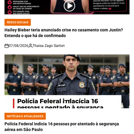
REDES SOCIAIS
POSTED
IN
Hailey Bieber teria anunciado crise no casamento com Justin?
Entenda o que há de confirmado
07/08/2026
Thaisa Zago Sartori
on
NOTÍCIAS E ATUALIZADES
POSTED
IN
Polícia Federal indícia 16 pessoas por atentado à segurança
aérea em São Paulo