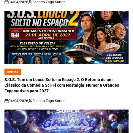
04/04/2026
Roberto Zago Sartori
on
CINEMA
POSTED
IN
S.O.S. Tem um Louco Solto no Espaço 2: O Retorno de um
Clássico da Comédia Sci-Fi com Nostalgia, Humor e Grandes
Expectativas para 2027
04/04/2026
Roberto Zago Sartori
on