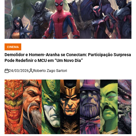
CINEMA
POSTED
IN
Demolidor e Homem-Aranha se Conectam: Participação Surpresa
Pode Redefinir o MCU em “Um Novo Dia”
24/03/2026
Roberto Zago Sartori
on