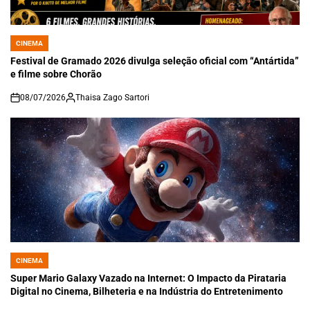
CINEMA
POSTED
IN
Festival de Gramado 2026 divulga seleção oficial com “Antártida”
e filme sobre Chorão
08/07/2026
Thaisa Zago Sartori
on
CINEMA
POSTED
IN
Super Mario Galaxy Vazado na Internet: O Impacto da Pirataria
Digital no Cinema, Bilheteria e na Indústria do Entretenimento