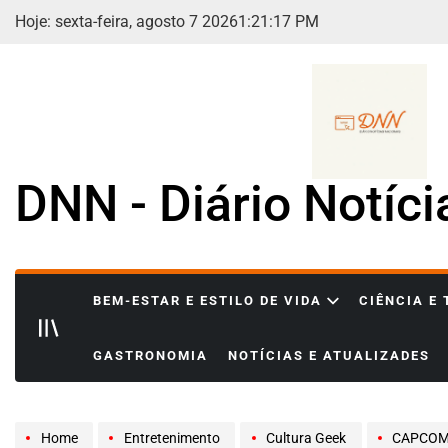
Skip
Hoje: sexta-feira, agosto 7 2026
1
:
21
:
18
PM
to
content
DNN - Diário Notíc
BEM-ESTAR E ESTILO DE VIDA
CIÊNCIA E
GASTRONOMIA
NOTÍCIAS E ATUALIZADES
Home
Entretenimento
Cultura Geek
CAPCOM ACENDE