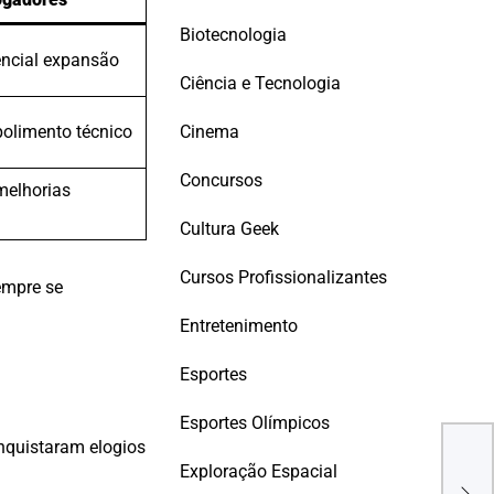
Biotecnologia
encial expansão
Ciência e Tecnologia
Cinema
polimento técnico
Concursos
melhorias
Cultura Geek
Cursos Profissionalizantes
empre se
Entretenimento
Esportes
Esportes Olímpicos
onquistaram elogios
NVI
Exploração Espacial
AO 