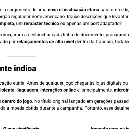
pós o surgimento de uma
nova classificação etária
para uma edi
 órgão regulador norte-americano, trouxe descrições que levant
mpleto
, um
remaster técnico
ou apenas um
port
adaptado?
o começaram a destrinchar cada linha do documento, procurando
cado por
relançamentos de alto nível
dentro da franquia, fortal
nte indica
ção etária. Antes de qualquer jogo chegar às lojas digitais ou f
iolento
,
linguagem
,
interações online
e, principalmente,
microt
 dentro do jogo
. No título original lançado em gerações passad
ando a moeda obtida durante a campanha. Portanto, esse detalhe
O que significaria
Impacto para os j