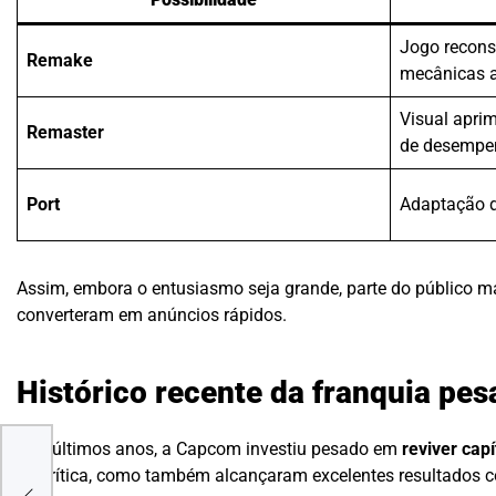
Jogo recons
Remake
mecânicas a
Visual aprim
Remaster
de desempe
Port
Adaptação d
Assim, embora o entusiasmo seja grande, parte do público m
converteram em anúncios rápidos.
Histórico recente da franquia pes
Nos últimos anos, a Capcom investiu pesado em
reviver capí
ÃO
da crítica, como também alcançaram excelentes resultados c
 E