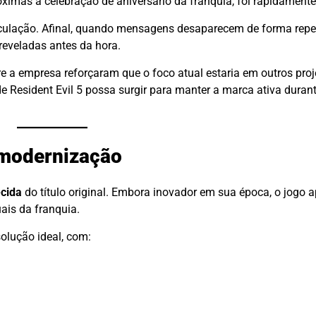
ximas à celebração de aniversário da franquia, foi rapidament
culação. Afinal, quando mensagens desaparecem de forma repe
reveladas antes da hora.
bre a empresa reforçaram que o foco atual estaria em outros pr
e Resident Evil 5 possa surgir para manter a marca ativa duran
 modernização
ecida
do título original. Embora inovador em sua época, o jogo 
is da franquia.
olução ideal, com: