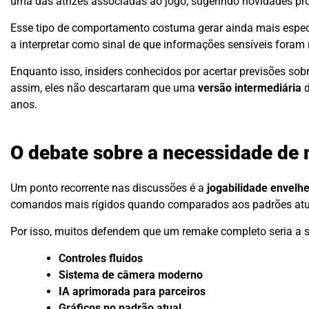
uma das atrizes associadas ao jogo, sugerindo novidades pró
Esse tipo de comportamento costuma gerar ainda mais espe
a interpretar como sinal de que informações sensíveis foram 
Enquanto isso, insiders conhecidos por acertar previsões so
assim, eles não descartaram que uma
versão intermediária
d
anos.
O debate sobre a necessidade de
Um ponto recorrente nas discussões é a
jogabilidade envelh
comandos mais rígidos quando comparados aos padrões atua
Por isso, muitos defendem que um remake completo seria a s
Controles fluidos
Sistema de câmera moderno
IA aprimorada para parceiros
Gráficos no padrão atual