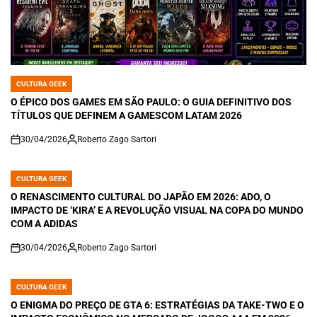
CULTURA GEEK
POSTED
IN
O ÉPICO DOS GAMES EM SÃO PAULO: O GUIA DEFINITIVO DOS
TÍTULOS QUE DEFINEM A GAMESCOM LATAM 2026
30/04/2026
Roberto Zago Sartori
on
CULTURA GEEK
POSTED
IN
O RENASCIMENTO CULTURAL DO JAPÃO EM 2026: ADO, O
IMPACTO DE ‘KIRA’ E A REVOLUÇÃO VISUAL NA COPA DO MUNDO
COM A ADIDAS
30/04/2026
Roberto Zago Sartori
on
CULTURA GEEK
POSTED
IN
O ENIGMA DO PREÇO DE GTA 6: ESTRATÉGIAS DA TAKE-TWO E O