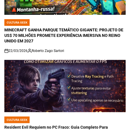
CULTURA GEEK
POSTED
IN
MINECRAFT GANHA PARQUE TEMÁTICO GIGANTE: PROJETO DE
US$ 70 MILHÕES PROMETE EXPERIÊNCIA IMERSIVA NO REINO
UNIDO EM 2027
22/03/2026
Roberto Zago Sartori
on
CULTURA GEEK
POSTED
IN
Resident Evil Requiem no PC Fraco: Guia Completo Para