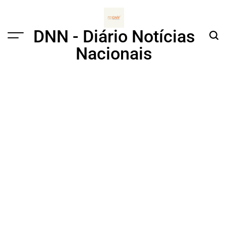
Skip
to
content
DNN - Diário Notícias
Menu
Sear
Nacionais