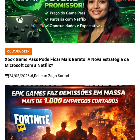
CULTURA GEEK
POSTED
IN
Xbox Game Pass Pode Ficar Mais Barato: A Nova Estratégia da
Microsoft com a Netflix?
24/03/2026
Roberto Zago Sartori
on