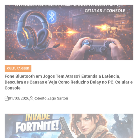
CULTURA GEEK
POSTED
IN
Fone Bluetooth em Jogos Tem Atraso? Entenda a Latência,
Descubra as Causas e Veja Como Reduzir o Delay no PC, Celular e
Console
01/03/2026
Roberto Zago Sartori
on