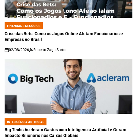
FINANÇAS E NEGÓCIOS
POSTED
IN
Crise das Bets: Como os Jogos Online Afetam Funcionários e
Empresas no Brasil
02/08/2026
Roberto Zago Sartori
on
INTELIGÊNCIA ARTIFICIAL
POSTED
IN
Big Techs Aceleram Gastos com Inteligência Artificial e Geram
Impacto Bilionário nos Caixas Globais