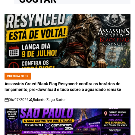
CULTURA GEEK
POSTED
IN
Assassin’s Creed Black Flag Resynced: confira os horários de
lançamento, pré-download e tudo sobre o aguardado remake
06/07/2026
Roberto Zago Sartori
on