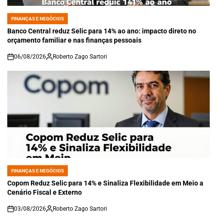
FINANÇAS E NEGÓCIOS
POSTED
IN
Banco Central reduz Selic para 14% ao ano: impacto direto no
orçamento familiar e nas finanças pessoais
06/08/2026
Roberto Zago Sartori
on
FINANÇAS E NEGÓCIOS
POSTED
IN
Copom Reduz Selic para 14% e Sinaliza Flexibilidade em Meio a
Cenário Fiscal e Externo
03/08/2026
Roberto Zago Sartori
on