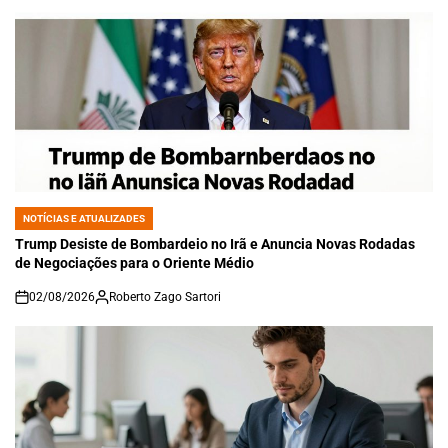
NOTÍCIAS E ATUALIZADES
POSTED
IN
Trump Desiste de Bombardeio no Irã e Anuncia Novas Rodadas
de Negociações para o Oriente Médio
02/08/2026
Roberto Zago Sartori
on