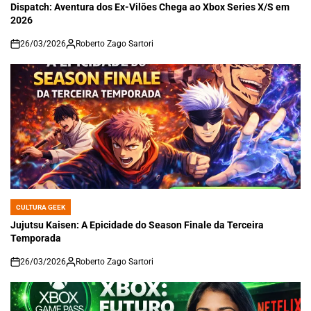
IN
Dispatch: Aventura dos Ex-Vilões Chega ao Xbox Series X/S em
2026
26/03/2026
Roberto Zago Sartori
on
CULTURA GEEK
POSTED
IN
Jujutsu Kaisen: A Epicidade do Season Finale da Terceira
Temporada
26/03/2026
Roberto Zago Sartori
on