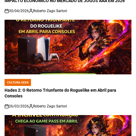
IMPACTO ECONÔMICO NO MERCADO DE JOGOS AAA EM 2026
30/04/2026
Roberto Zago Sartori
on
CULTURA GEEK
POSTED
IN
Hades 2: O Retorno Triunfante do Roguelike em Abril para
Consoles
26/03/2026
Roberto Zago Sartori
on