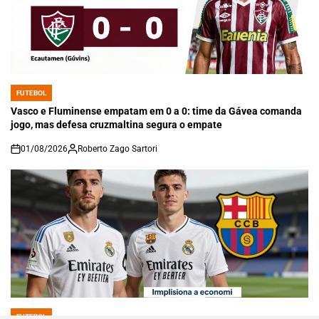
FUTEBOL
POSTED
IN
Vasco e Fluminense empatam em 0 a 0: time da Gávea comanda
jogo, mas defesa cruzmaltina segura o empate
01/08/2026
Roberto Zago Sartori
on
FUTEBOL