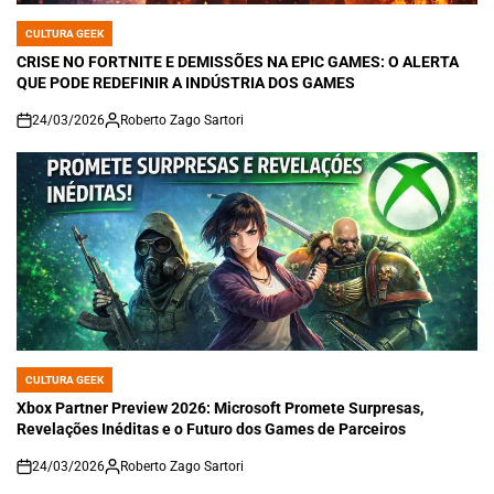
CULTURA GEEK
POSTED
IN
CRISE NO FORTNITE E DEMISSÕES NA EPIC GAMES: O ALERTA
QUE PODE REDEFINIR A INDÚSTRIA DOS GAMES
24/03/2026
Roberto Zago Sartori
on
CULTURA GEEK
POSTED
IN
Xbox Partner Preview 2026: Microsoft Promete Surpresas,
Revelações Inéditas e o Futuro dos Games de Parceiros
24/03/2026
Roberto Zago Sartori
on