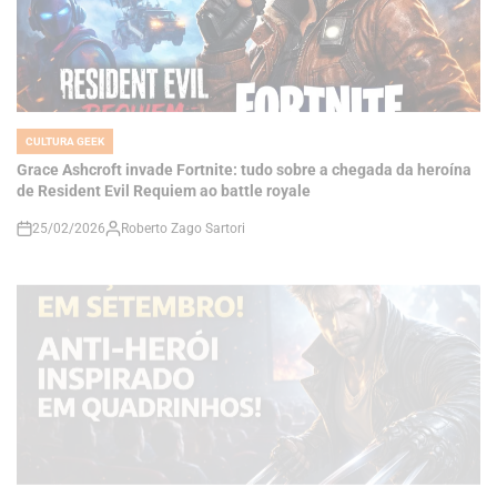
CULTURA GEEK
POSTED
IN
Grace Ashcroft invade Fortnite: tudo sobre a chegada da heroína
de Resident Evil Requiem ao battle royale
25/02/2026
Roberto Zago Sartori
on
CULTURA GEEK
POSTED
IN
MARVEL’S WOLVERINE GANHA DATA OFICIAL: LANÇAMENTO EM
SETEMBRO MARCA NOVA FASE DA INSOMNIAC NO PS5