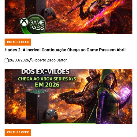
CULTURA GEEK
POSTED
IN
Hades 2: A Incrível Continuação Chega ao Game Pass em Abril
26/03/2026
Roberto Zago Sartori
on
CULTURA GEEK
POSTED