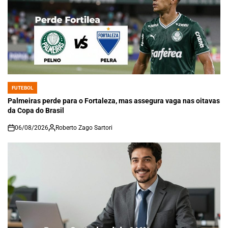
FUTEBOL
POSTED
IN
Palmeiras perde para o Fortaleza, mas assegura vaga nas oitavas
da Copa do Brasil
06/08/2026
Roberto Zago Sartori
on