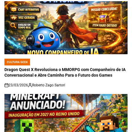
CULTURA GEEK
POSTED
IN
Dragon Quest X Revoluciona o MMORPG com Companheiro de IA
Conversacional e Abre Caminho Para o Futuro dos Games
23/03/2026
Roberto Zago Sartori
on