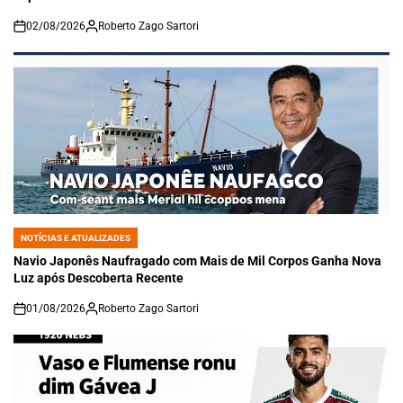
02/08/2026
Roberto Zago Sartori
on
NOTÍCIAS E ATUALIZADES
POSTED
IN
Navio Japonês Naufragado com Mais de Mil Corpos Ganha Nova
Luz após Descoberta Recente
01/08/2026
Roberto Zago Sartori
on