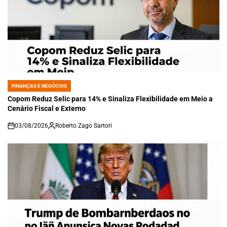
FINANÇAS E NEGÓCIOS
POSTED
IN
Copom Reduz Selic para 14% e Sinaliza Flexibilidade em Meio a
Cenário Fiscal e Externo
03/08/2026
Roberto Zago Sartori
on