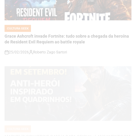
CULTURA GEEK
POSTED
IN
Grace Ashcroft invade Fortnite: tudo sobre a chegada da heroína
de Resident Evil Requiem ao battle royale
25/02/2026
Roberto Zago Sartori
on
CULTURA GEEK
POSTED
IN
MARVEL’S WOLVERINE GANHA DATA OFICIAL: LANÇAMENTO EM
SETEMBRO MARCA NOVA FASE DA INSOMNIAC NO PS5
24/02/2026
Roberto Zago Sartori
on