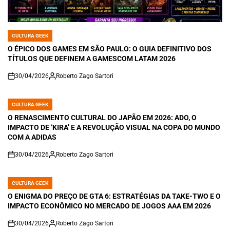
CULTURA GEEK
POSTED
IN
O ÉPICO DOS GAMES EM SÃO PAULO: O GUIA DEFINITIVO DOS
TÍTULOS QUE DEFINEM A GAMESCOM LATAM 2026
30/04/2026
Roberto Zago Sartori
on
CULTURA GEEK
POSTED
IN
O RENASCIMENTO CULTURAL DO JAPÃO EM 2026: ADO, O
IMPACTO DE ‘KIRA’ E A REVOLUÇÃO VISUAL NA COPA DO MUNDO
COM A ADIDAS
30/04/2026
Roberto Zago Sartori
on
CULTURA GEEK
POSTED
IN
O ENIGMA DO PREÇO DE GTA 6: ESTRATÉGIAS DA TAKE-TWO E O
IMPACTO ECONÔMICO NO MERCADO DE JOGOS AAA EM 2026
30/04/2026
Roberto Zago Sartori
on