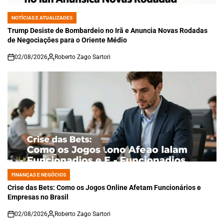
NOTÍCIAS E ATUALIZADES
POSTED
IN
Trump Desiste de Bombardeio no Irã e Anuncia Novas Rodadas
de Negociações para o Oriente Médio
02/08/2026
Roberto Zago Sartori
on
FINANÇAS E NEGÓCIOS
POSTED
IN
Crise das Bets: Como os Jogos Online Afetam Funcionários e
Empresas no Brasil
02/08/2026
Roberto Zago Sartori
on