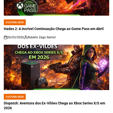
CULTURA GEEK
POSTED
IN
Hades 2: A Incrível Continuação Chega ao Game Pass em Abril
26/03/2026
Roberto Zago Sartori
on
CULTURA GEEK
POSTED
IN
Dispatch: Aventura dos Ex-Vilões Chega ao Xbox Series X/S em
2026