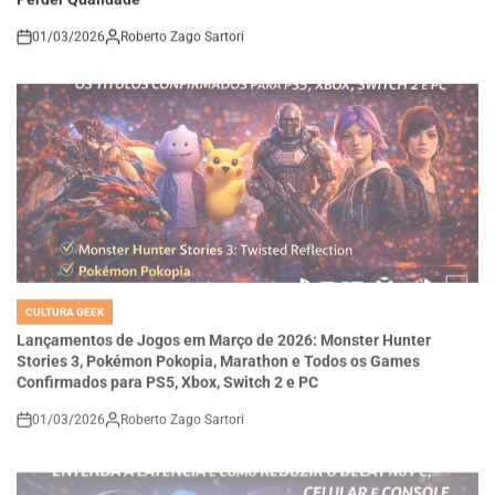
01/03/2026
Roberto Zago Sartori
on
CULTURA GEEK
POSTED
IN
Lançamentos de Jogos em Março de 2026: Monster Hunter
Stories 3, Pokémon Pokopia, Marathon e Todos os Games
Confirmados para PS5, Xbox, Switch 2 e PC
01/03/2026
Roberto Zago Sartori
on