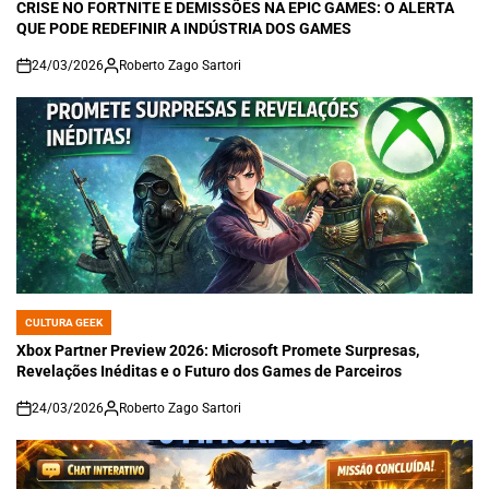
IN
CRISE NO FORTNITE E DEMISSÕES NA EPIC GAMES: O ALERTA
QUE PODE REDEFINIR A INDÚSTRIA DOS GAMES
24/03/2026
Roberto Zago Sartori
on
CULTURA GEEK
POSTED
IN
Xbox Partner Preview 2026: Microsoft Promete Surpresas,
Revelações Inéditas e o Futuro dos Games de Parceiros
24/03/2026
Roberto Zago Sartori
on