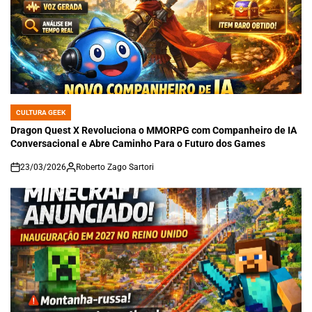
CULTURA GEEK
POSTED
IN
Dragon Quest X Revoluciona o MMORPG com Companheiro de IA
Conversacional e Abre Caminho Para o Futuro dos Games
23/03/2026
Roberto Zago Sartori
on