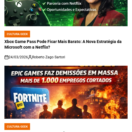
CULTURA GEEK
POSTED
IN
Xbox Game Pass Pode Ficar Mais Barato: A Nova Estratégia da
Microsoft com a Netflix?
24/03/2026
Roberto Zago Sartori
on
CULTURA GEEK
POSTED