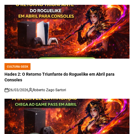
CULTURA GEEK
POSTED
IN
Hades 2: O Retorno Triunfante do Roguelike em Abril para
Consoles
26/03/2026
Roberto Zago Sartori
on