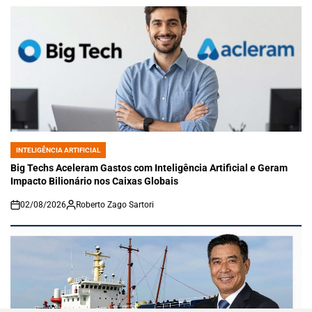
INTELIGÊNCIA ARTIFICIAL
POSTED
IN
Big Techs Aceleram Gastos com Inteligência Artificial e Geram
Impacto Bilionário nos Caixas Globais
02/08/2026
Roberto Zago Sartori
on