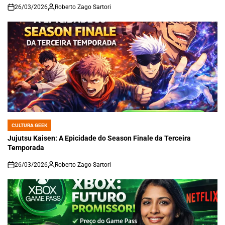
26/03/2026
Roberto Zago Sartori
on
CULTURA GEEK
POSTED
IN
Jujutsu Kaisen: A Epicidade do Season Finale da Terceira
Temporada
26/03/2026
Roberto Zago Sartori
on