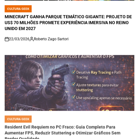
CULTURA GEEK
POSTED
IN
MINECRAFT GANHA PARQUE TEMÁTICO GIGANTE: PROJETO DE
US$ 70 MILHÕES PROMETE EXPERIÊNCIA IMERSIVA NO REINO
UNIDO EM 2027
22/03/2026
Roberto Zago Sartori
on
CULTURA GEEK
POSTED
IN
Resident Evil Requiem no PC Fraco: Guia Completo Para
Aumentar FPS, Reduzir Stuttering e Otimizar Gráficos Sem
Perder Qualidade