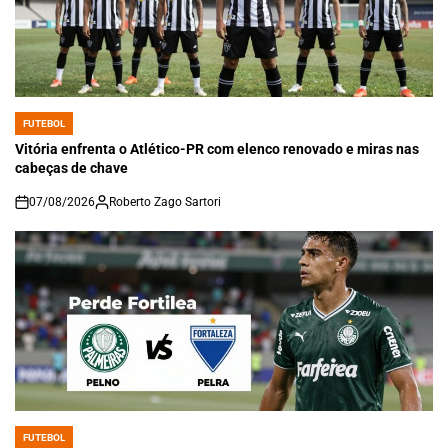
FUTEBOL
POSTED
IN
Vitória enfrenta o Atlético-PR com elenco renovado e miras nas
cabeças de chave
07/08/2026
Roberto Zago Sartori
on
FUTEBOL
POSTED