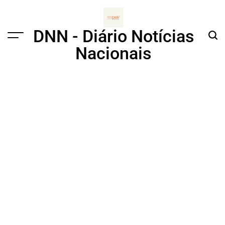
Skip
to
content
DNN - Diário Notícias
Menu
Sear
Nacionais