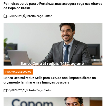
IN
Palmeiras perde para o Fortaleza, mas assegura vaga nas oitavas
da Copa do Brasil
06/08/2026
Roberto Zago Sartori
on
FINANÇAS E NEGÓCIOS
POSTED
IN
Banco Central reduz Selic para 14% ao ano: impacto direto no
orçamento familiar e nas finanças pessoais
06/08/2026
Roberto Zago Sartori
on