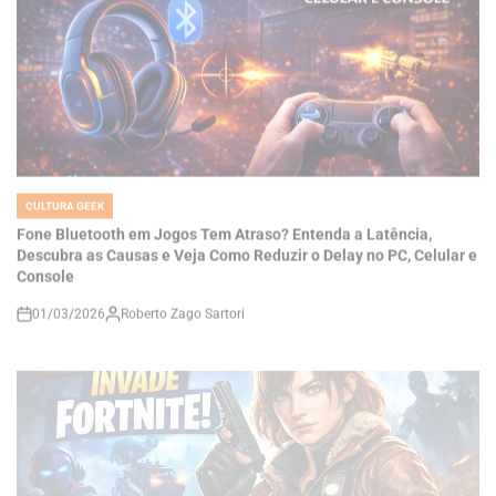
CULTURA GEEK
POSTED
IN
Fone Bluetooth em Jogos Tem Atraso? Entenda a Latência,
Descubra as Causas e Veja Como Reduzir o Delay no PC, Celular e
Console
01/03/2026
Roberto Zago Sartori
on