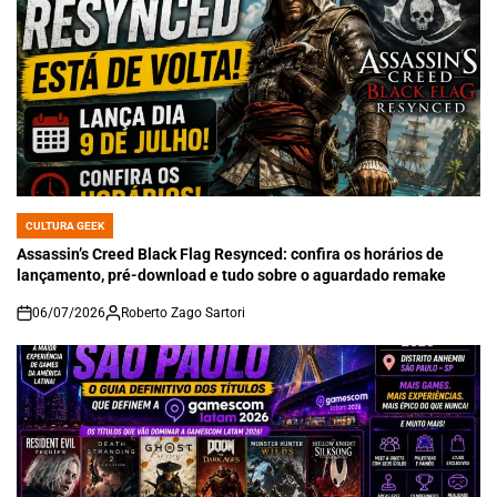
CULTURA GEEK
POSTED
IN
Assassin’s Creed Black Flag Resynced: confira os horários de
lançamento, pré-download e tudo sobre o aguardado remake
06/07/2026
Roberto Zago Sartori
on