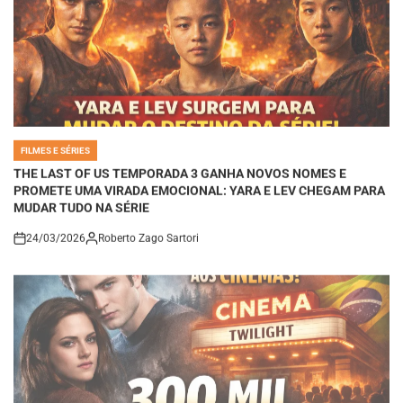
FILMES E SÉRIES
POSTED
IN
THE LAST OF US TEMPORADA 3 GANHA NOVOS NOMES E
PROMETE UMA VIRADA EMOCIONAL: YARA E LEV CHEGAM PARA
MUDAR TUDO NA SÉRIE
24/03/2026
Roberto Zago Sartori
on