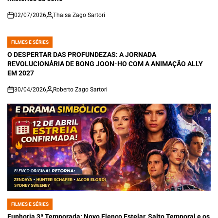
02/07/2026
Thaisa Zago Sartori
on
FILMES E SÉRIES
POSTED
IN
O DESPERTAR DAS PROFUNDEZAS: A JORNADA
REVOLUCIONÁRIA DE BONG JOON-HO COM A ANIMAÇÃO ALLY
EM 2027
30/04/2026
Roberto Zago Sartori
on
FILMES E SÉRIES
POSTED
IN
Euphoria 3ª Temporada: Novo Elenco Estelar, Salto Temporal e os