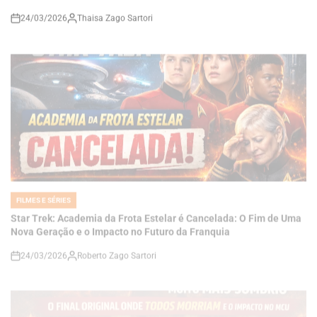
FILMES E SÉRIES
POSTED
IN
Star Trek: Academia da Frota Estelar é Cancelada: O Fim de Uma
Nova Geração e o Impacto no Futuro da Franquia
24/03/2026
Roberto Zago Sartori
on