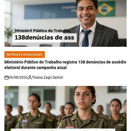
NOTÍCIAS E ATUALIZADES
POSTED
IN
Ministério Público do Trabalho registra 138 denúncias de assédio
eleitoral durante campanha atual
09/08/2026
Thaisa Zago Sartori
on