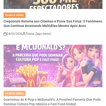
FILMES E SÉRIES
POSTED
IN
Crepúsculo Retorna aos Cinemas e Prova Sua Força: O Fenômeno
Que Continua Arrastando Multidões Mesmo Após Anos
24/03/2026
Thaisa Zago Sartori
on
FILMES E SÉRIES
POSTED
IN
Guerreiras do K-Pop e McDonald’s: A Possível Parceria Que Pode
Dominar Cultura Pop, Música e Fast Food Global
24/03/2026
Thaisa Zago Sartori
on