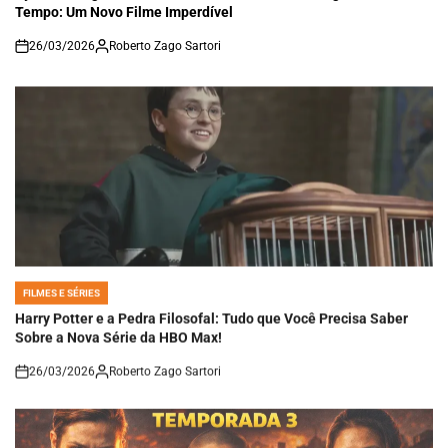
Tempo: Um Novo Filme Imperdível
26/03/2026
Roberto Zago Sartori
on
FILMES E SÉRIES
POSTED
IN
Harry Potter e a Pedra Filosofal: Tudo que Você Precisa Saber
Sobre a Nova Série da HBO Max!
26/03/2026
Roberto Zago Sartori
on