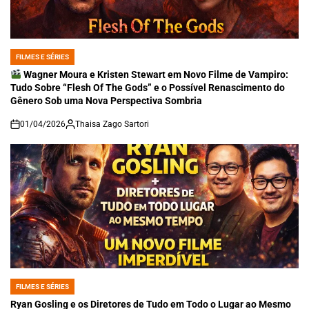
FILMES E SÉRIES
POSTED
IN
Wagner Moura e Kristen Stewart em Novo Filme de Vampiro:
Tudo Sobre “Flesh Of The Gods” e o Possível Renascimento do
Gênero Sob uma Nova Perspectiva Sombria
01/04/2026
Thaisa Zago Sartori
on
FILMES E SÉRIES
POSTED
IN
Ryan Gosling e os Diretores de Tudo em Todo o Lugar ao Mesmo