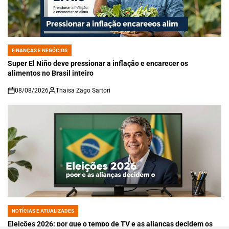
FINANÇAS E NEGÓCIOS
POSTED
IN
Super El Niño deve pressionar a inflação e encarecer os
alimentos no Brasil inteiro
08/08/2026
Thaisa Zago Sartori
on
NOTÍCIAS E ATUALIZADES
POSTED
IN
Eleições 2026: por que o tempo de TV e as alianças decidem os