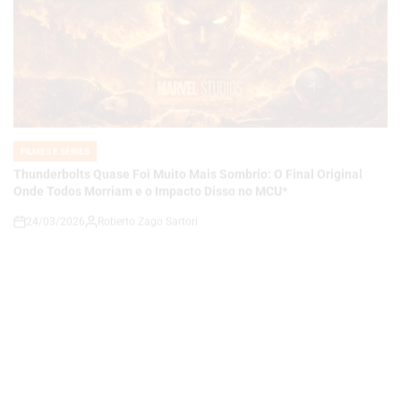
FILMES E SÉRIES
POSTED
IN
Thunderbolts Quase Foi Muito Mais Sombrio: O Final Original
Onde Todos Morriam e o Impacto Disso no MCU*
24/03/2026
Roberto Zago Sartori
on
FILMES E SÉRIES
POSTED
IN
Xógum 2ª Temporada Expande Seu Universo: Novo Elenco,
Avanço Temporal e Uma Saga Ainda Mais Ambiciosa