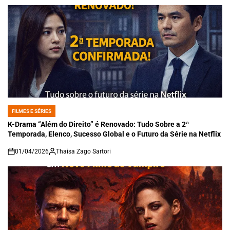
FILMES E SÉRIES
POSTED
IN
K-Drama “Além do Direito” é Renovado: Tudo Sobre a 2ª
Temporada, Elenco, Sucesso Global e o Futuro da Série na Netflix
01/04/2026
Thaisa Zago Sartori
on