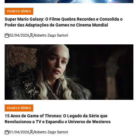
FILMES E SÉRIES
POSTED
IN
Super Mario Galaxy: O Filme Quebra Recordes e Consolida o
Poder das Adaptações de Games no Cinema Mundial
02/04/2026
Roberto Zago Sartori
on
FILMES E SÉRIES
POSTED
IN
15 Anos de Game of Thrones: O Legado da Série que
Revolucionou a TV e Expandiu o Universo de Westeros
01/04/2026
Roberto Zago Sartori
on