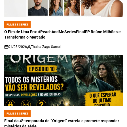
FILMES E SÉRIES
POSTED
IN
O Fim de Uma Era: #PeachAndMeSeriesFinalEP Reúne Milhões e
Transforma o Mercado
01/08/2026
Thaisa Zago Sartori
on
FILMES E SÉRIES
POSTED
IN
Final da 4ª temporada de “Origem” estreia e promete responder
mistérios da série