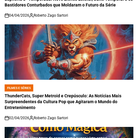
Bastidores Conturbados que Moldaram o Futuro da Série
04/04/2026
Roberto Zago Sartori
on
FILMES E SÉRIES
POSTED
IN
ThunderCats, Super Metroid e Crepúsculo: As Notícias Mais
Surpreendentes da Cultura Pop que Agitaram o Mundo do
Entretenimento
02/04/2026
Roberto Zago Sartori
on