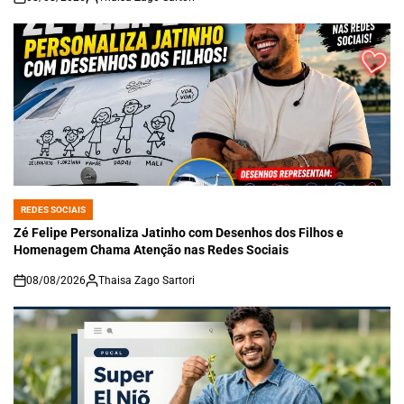
on
REDES SOCIAIS
POSTED
IN
Zé Felipe Personaliza Jatinho com Desenhos dos Filhos e
Homenagem Chama Atenção nas Redes Sociais
08/08/2026
Thaisa Zago Sartori
on