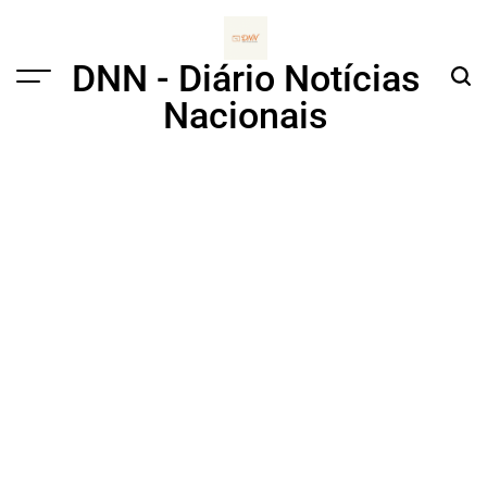
Skip
to
content
DNN - Diário Notícias
Menu
Sear
Nacionais