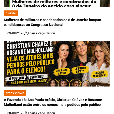
CINEMA
POSTED
IN
Mulheres de militares e condenados do 8 de Janeiro lançam
candidaturas ao Congresso Nacional
09/08/2026
Thaisa Zago Sartori
on
REDES SOCIAIS
POSTED
IN
A Fazenda 18: Ana Paula Arósio, Christian Chávez e Rosanne
Mulholland estão entre os nomes mais pedidos pelo público
08/08/2026
Thaisa Zago Sartori