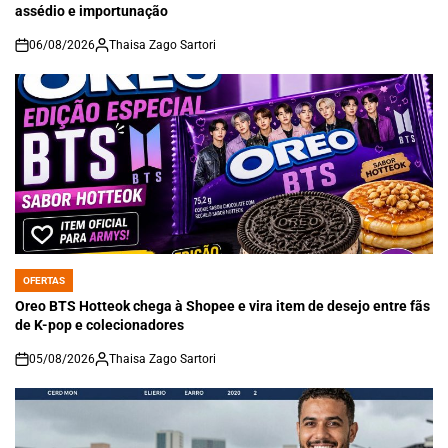
assédio e importunação
06/08/2026
Thaisa Zago Sartori
on
OFERTAS
POSTED
IN
Oreo BTS Hotteok chega à Shopee e vira item de desejo entre fãs
de K-pop e colecionadores
05/08/2026
Thaisa Zago Sartori
on