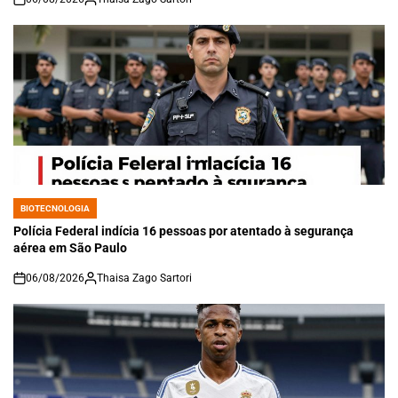
on
BIOTECNOLOGIA
POSTED
IN
Polícia Federal indícia 16 pessoas por atentado à segurança
aérea em São Paulo
06/08/2026
Thaisa Zago Sartori
on