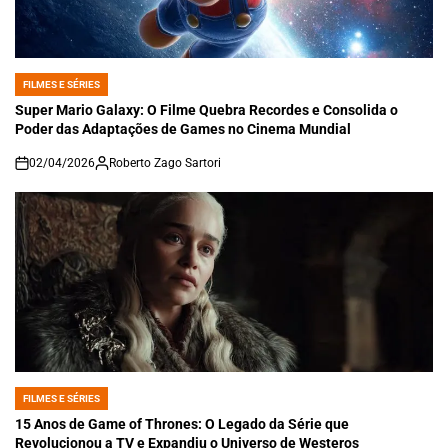
FILMES E SÉRIES
POSTED
IN
Super Mario Galaxy: O Filme Quebra Recordes e Consolida o
Poder das Adaptações de Games no Cinema Mundial
02/04/2026
Roberto Zago Sartori
on
FILMES E SÉRIES
POSTED
IN
15 Anos de Game of Thrones: O Legado da Série que
Revolucionou a TV e Expandiu o Universo de Westeros