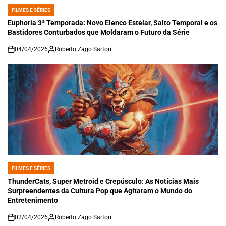
FILMES E SÉRIES
POSTED
IN
Euphoria 3ª Temporada: Novo Elenco Estelar, Salto Temporal e os
Bastidores Conturbados que Moldaram o Futuro da Série
04/04/2026
Roberto Zago Sartori
on
FILMES E SÉRIES
POSTED
IN
ThunderCats, Super Metroid e Crepúsculo: As Notícias Mais
Surpreendentes da Cultura Pop que Agitaram o Mundo do
Entretenimento
02/04/2026
Roberto Zago Sartori
on