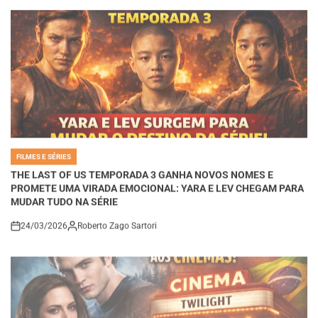
FILMES E SÉRIES
POSTED
IN
THE LAST OF US TEMPORADA 3 GANHA NOVOS NOMES E
PROMETE UMA VIRADA EMOCIONAL: YARA E LEV CHEGAM PARA
MUDAR TUDO NA SÉRIE
24/03/2026
Roberto Zago Sartori
on