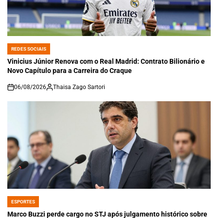
REDES SOCIAIS
POSTED
IN
Vinicius Júnior Renova com o Real Madrid: Contrato Bilionário e
Novo Capítulo para a Carreira do Craque
06/08/2026
Thaisa Zago Sartori
on
ESPORTES
POSTED
IN
Marco Buzzi perde cargo no STJ após julgamento histórico sobre