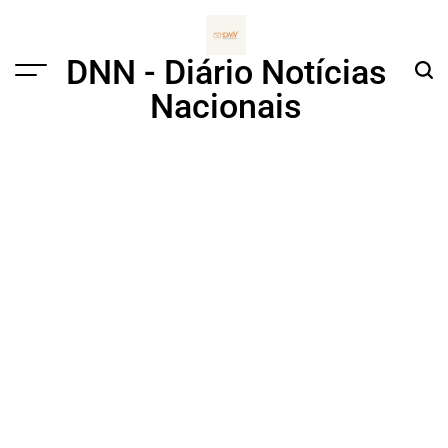
Skip
to
content
DNN - Diário Notícias
Menu
Sear
Nacionais