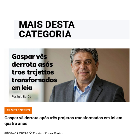
MAIS DESTA
CATEGORIA
FILMES E SÉRIES
POSTED
IN
Gaspar vê derrota após três projetos transformados em lei em
quatro anos
06/08/2026
Thaisa Zago Sartori