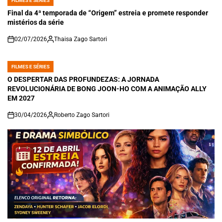
FILMES E SÉRIES
POSTED
IN
Final da 4ª temporada de “Origem” estreia e promete responder
mistérios da série
02/07/2026
Thaisa Zago Sartori
on
FILMES E SÉRIES
POSTED
IN
O DESPERTAR DAS PROFUNDEZAS: A JORNADA
REVOLUCIONÁRIA DE BONG JOON-HO COM A ANIMAÇÃO ALLY
EM 2027
30/04/2026
Roberto Zago Sartori
on