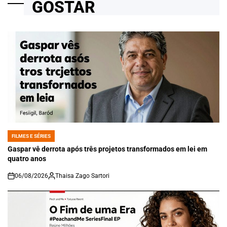
GOSTAR
FILMES E SÉRIES
POSTED
IN
Gaspar vê derrota após três projetos transformados em lei em
quatro anos
06/08/2026
Thaisa Zago Sartori
on