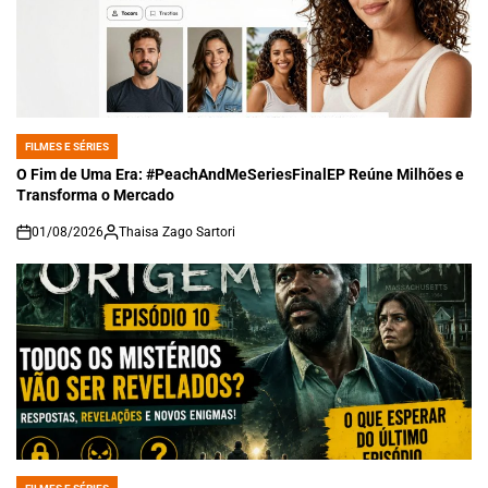
FILMES E SÉRIES
POSTED
IN
O Fim de Uma Era: #PeachAndMeSeriesFinalEP Reúne Milhões e
Transforma o Mercado
01/08/2026
Thaisa Zago Sartori
on