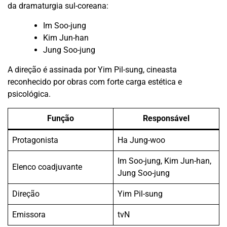
da dramaturgia sul-coreana:
Im Soo-jung
Kim Jun-han
Jung Soo-jung
A direção é assinada por Yim Pil-sung, cineasta
reconhecido por obras com forte carga estética e
psicológica.
Função
Responsável
Protagonista
Ha Jung-woo
Im Soo-jung, Kim Jun-han,
Elenco coadjuvante
Jung Soo-jung
Direção
Yim Pil-sung
Emissora
tvN