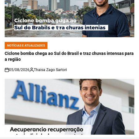
NOTÍCIAS E ATUALIZADES
POSTED
IN
Ciclone bomba chega ao Sul do Brasil e traz chuvas intensas para
a região
05/08/2026
Thaisa Zago Sartori
on