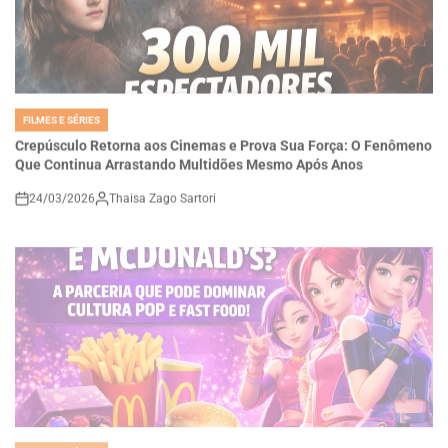
FILMES E SÉRIES
POSTED
IN
Crepúsculo Retorna aos Cinemas e Prova Sua Força: O Fenômeno
Que Continua Arrastando Multidões Mesmo Após Anos
24/03/2026
Thaisa Zago Sartori
on
FILMES E SÉRIES
POSTED
IN
Guerreiras do K-Pop e McDonald’s: A Possível Parceria Que Pode
Dominar Cultura Pop, Música e Fast Food Global