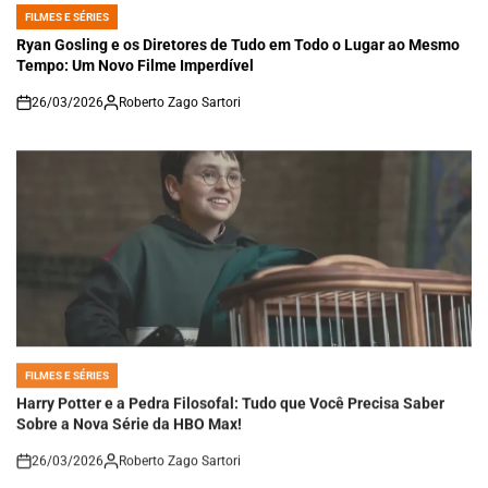
FILMES E SÉRIES
POSTED
IN
Ryan Gosling e os Diretores de Tudo em Todo o Lugar ao Mesmo
Tempo: Um Novo Filme Imperdível
26/03/2026
Roberto Zago Sartori
on
FILMES E SÉRIES
POSTED
IN
Harry Potter e a Pedra Filosofal: Tudo que Você Precisa Saber
Sobre a Nova Série da HBO Max!
26/03/2026
Roberto Zago Sartori
on