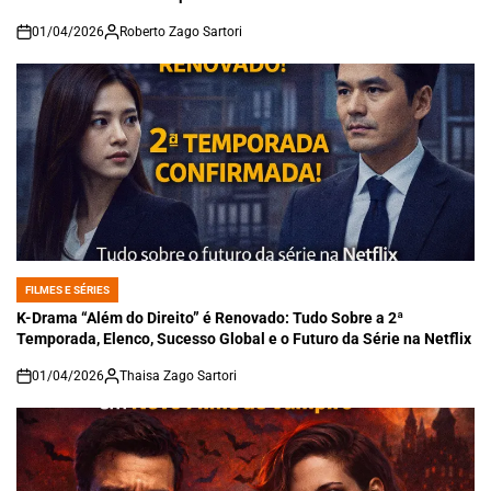
01/04/2026
Roberto Zago Sartori
on
FILMES E SÉRIES
POSTED
IN
K-Drama “Além do Direito” é Renovado: Tudo Sobre a 2ª
Temporada, Elenco, Sucesso Global e o Futuro da Série na Netflix
01/04/2026
Thaisa Zago Sartori
on