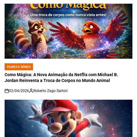
FILMES E SÉRIES
POSTED
IN
Como Mágica: A Nova Animação da Netflix com Michael B.
Jordan Reinventa a Troca de Corpos no Mundo Animal
02/04/2026
Roberto Zago Sartori
on