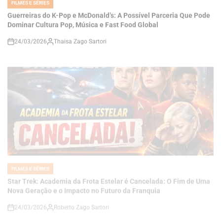
24/03/2026
Thaisa Zago Sartori
on
FILMES E SÉRIES
POSTED
IN
Star Trek: Academia da Frota Estelar é Cancelada: O Fim de Uma
Nova Geração e o Impacto no Futuro da Franquia
24/03/2026
Roberto Zago Sartori
on