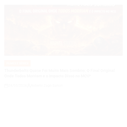
FILMES E SÉRIES
POSTED
IN
Thunderbolts Quase Foi Muito Mais Sombrio: O Final Original
Onde Todos Morriam e o Impacto Disso no MCU*
24/03/2026
Roberto Zago Sartori
on
FILMES E SÉRIES
POSTED