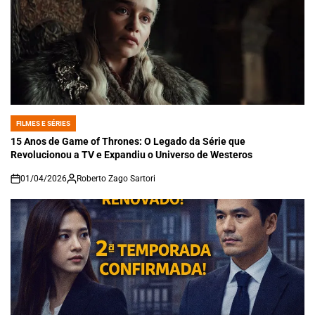
FILMES E SÉRIES
POSTED
IN
15 Anos de Game of Thrones: O Legado da Série que
Revolucionou a TV e Expandiu o Universo de Westeros
01/04/2026
Roberto Zago Sartori
on