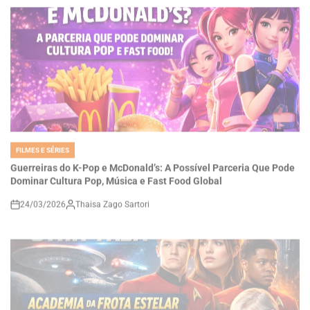
FILMES E SÉRIES
POSTED
IN
Guerreiras do K-Pop e McDonald’s: A Possível Parceria Que Pode
Dominar Cultura Pop, Música e Fast Food Global
24/03/2026
Thaisa Zago Sartori
on