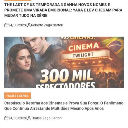
PROMETE UMA VIRADA EMOCIONAL: YARA E LEV CHEGAM PARA
MUDAR TUDO NA SÉRIE
24/03/2026
Roberto Zago Sartori
on
FILMES E SÉRIES
POSTED
IN
Crepúsculo Retorna aos Cinemas e Prova Sua Força: O Fenômeno
Que Continua Arrastando Multidões Mesmo Após Anos
24/03/2026
Thaisa Zago Sartori
on