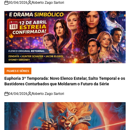
30/04/2026
Roberto Zago Sartori
on
FILMES E SÉRIES
POSTED
IN
Euphoria 3ª Temporada: Novo Elenco Estelar, Salto Temporal e os
Bastidores Conturbados que Moldaram o Futuro da Série
04/04/2026
Roberto Zago Sartori
on