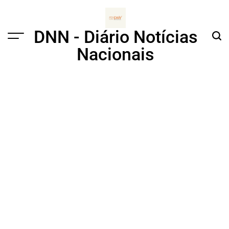
Skip
to
content
DNN - Diário Notícias
Menu
Sear
Nacionais