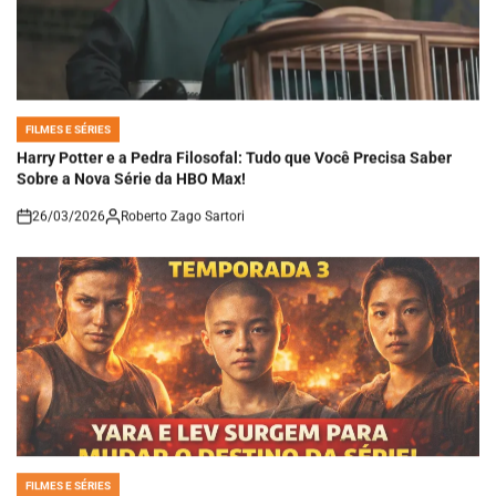
FILMES E SÉRIES
POSTED
IN
Harry Potter e a Pedra Filosofal: Tudo que Você Precisa Saber
Sobre a Nova Série da HBO Max!
26/03/2026
Roberto Zago Sartori
on
FILMES E SÉRIES
POSTED
IN
THE LAST OF US TEMPORADA 3 GANHA NOVOS NOMES E