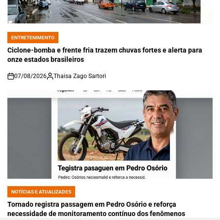
ENTRETENIMENTO
POSTED
IN
Ciclone-bomba e frente fria trazem chuvas fortes e alerta para
onze estados brasileiros
07/08/2026
Thaisa Zago Sartori
on
NOTÍCIAS E ATUALIZADES
POSTED
IN
Tornado registra passagem em Pedro Osório e reforça
necessidade de monitoramento contínuo dos fenômenos