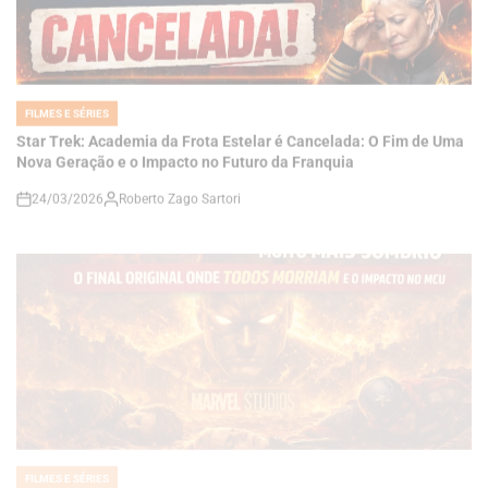
FILMES E SÉRIES
POSTED
IN
Star Trek: Academia da Frota Estelar é Cancelada: O Fim de Uma
Nova Geração e o Impacto no Futuro da Franquia
24/03/2026
Roberto Zago Sartori
on
FILMES E SÉRIES
POSTED
IN
Thunderbolts Quase Foi Muito Mais Sombrio: O Final Original
Onde Todos Morriam e o Impacto Disso no MCU*
24/03/2026
Roberto Zago Sartori
on