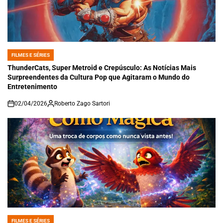
FILMES E SÉRIES
POSTED
IN
ThunderCats, Super Metroid e Crepúsculo: As Notícias Mais
Surpreendentes da Cultura Pop que Agitaram o Mundo do
Entretenimento
02/04/2026
Roberto Zago Sartori
on
FILMES E SÉRIES