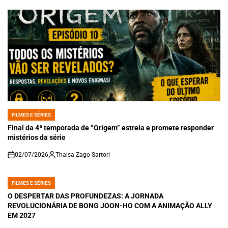
FILMES E SÉRIES
POSTED
IN
Final da 4ª temporada de “Origem” estreia e promete responder
mistérios da série
02/07/2026
Thaisa Zago Sartori
on
FILMES E SÉRIES
POSTED
IN
O DESPERTAR DAS PROFUNDEZAS: A JORNADA
REVOLUCIONÁRIA DE BONG JOON-HO COM A ANIMAÇÃO ALLY
EM 2027