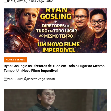
01/04/2026
Thaisa Zago Sartori
on
FILMES E SÉRIES
POSTED
IN
Ryan Gosling e os Diretores de Tudo em Todo o Lugar ao Mesmo
Tempo: Um Novo Filme Imperdível
26/03/2026
Roberto Zago Sartori
on