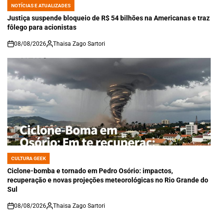
NOTÍCIAS E ATUALIZADES
POSTED
IN
Justiça suspende bloqueio de R$ 54 bilhões na Americanas e traz
fôlego para acionistas
08/08/2026
Thaisa Zago Sartori
on
CULTURA GEEK
POSTED
IN
Ciclone-bomba e tornado em Pedro Osório: impactos,
recuperação e novas projeções meteorológicas no Rio Grande do
Sul
08/08/2026
Thaisa Zago Sartori
on