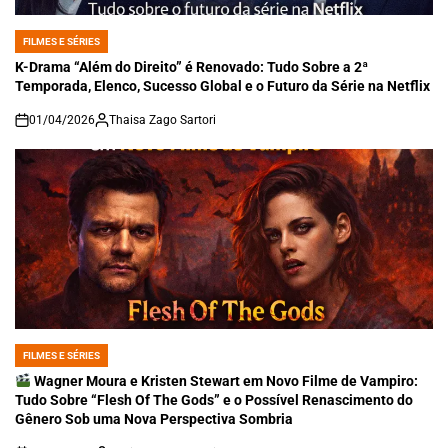
FILMES E SÉRIES
POSTED
IN
K-Drama “Além do Direito” é Renovado: Tudo Sobre a 2ª
Temporada, Elenco, Sucesso Global e o Futuro da Série na Netflix
01/04/2026
Thaisa Zago Sartori
on
FILMES E SÉRIES
POSTED
IN
Wagner Moura e Kristen Stewart em Novo Filme de Vampiro:
Tudo Sobre “Flesh Of The Gods” e o Possível Renascimento do
Gênero Sob uma Nova Perspectiva Sombria