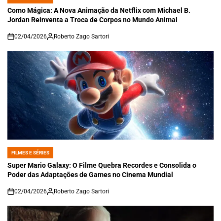
POSTED
IN
Como Mágica: A Nova Animação da Netflix com Michael B.
Jordan Reinventa a Troca de Corpos no Mundo Animal
02/04/2026
Roberto Zago Sartori
on
FILMES E SÉRIES
POSTED
IN
Super Mario Galaxy: O Filme Quebra Recordes e Consolida o
Poder das Adaptações de Games no Cinema Mundial
02/04/2026
Roberto Zago Sartori
on