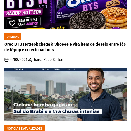
OFERTAS
POSTED
IN
Oreo BTS Hotteok chega à Shopee e vira item de desejo entre fãs
de K-pop e colecionadores
05/08/2026
Thaisa Zago Sartori
on
NOTÍCIAS E ATUALIZADES
POSTED