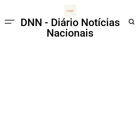
Skip
to
content
DNN - Diário Notícias
Menu
Sear
Nacionais