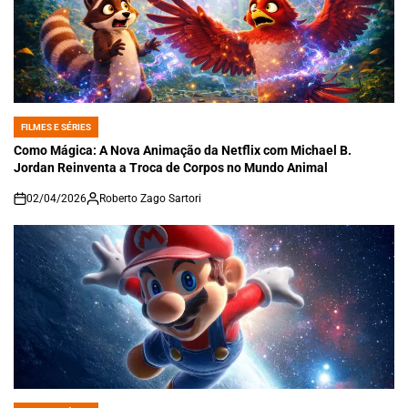
FILMES E SÉRIES
POSTED
IN
Como Mágica: A Nova Animação da Netflix com Michael B.
Jordan Reinventa a Troca de Corpos no Mundo Animal
02/04/2026
Roberto Zago Sartori
on