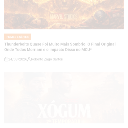
FILMES E SÉRIES
POSTED
IN
Thunderbolts Quase Foi Muito Mais Sombrio: O Final Original
Onde Todos Morriam e o Impacto Disso no MCU*
24/03/2026
Roberto Zago Sartori
on
FILMES E SÉRIES
POSTED
IN
Xógum 2ª Temporada Expande Seu Universo: Novo Elenco,
Avanço Temporal e Uma Saga Ainda Mais Ambiciosa
24/03/2026
Roberto Zago Sartori
on