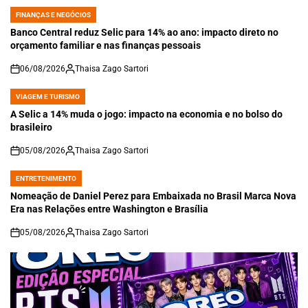
FINANÇAS E NEGÓCIOS
POSTED
IN
Banco Central reduz Selic para 14% ao ano: impacto direto no
orçamento familiar e nas finanças pessoais
06/08/2026
Thaisa Zago Sartori
on
VIAGEM E TURISMO
POSTED
IN
A Selic a 14% muda o jogo: impacto na economia e no bolso do
brasileiro
05/08/2026
Thaisa Zago Sartori
on
ENTRETENIMENTO
POSTED
IN
Nomeação de Daniel Perez para Embaixada no Brasil Marca Nova
Era nas Relações entre Washington e Brasília
05/08/2026
Thaisa Zago Sartori
on