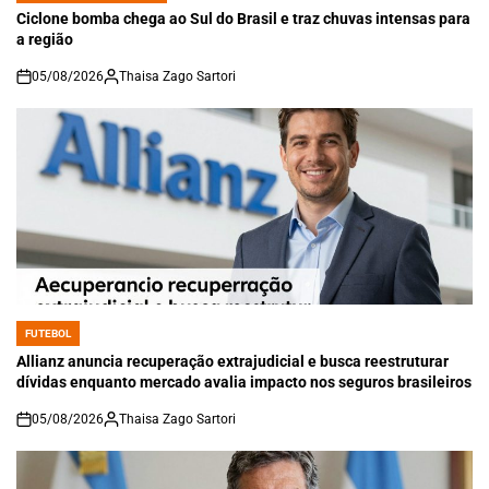
IN
Ciclone bomba chega ao Sul do Brasil e traz chuvas intensas para
a região
05/08/2026
Thaisa Zago Sartori
on
FUTEBOL
POSTED
IN
Allianz anuncia recuperação extrajudicial e busca reestruturar
dívidas enquanto mercado avalia impacto nos seguros brasileiros
05/08/2026
Thaisa Zago Sartori
on