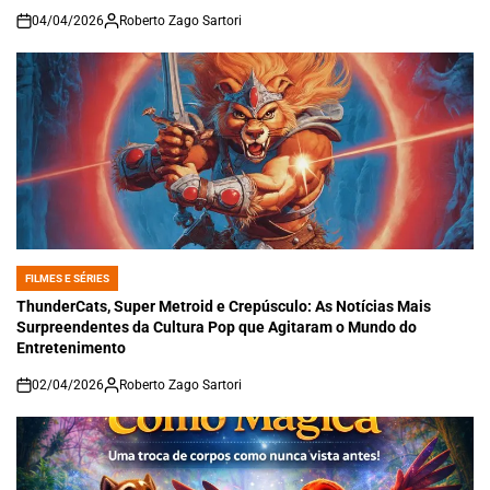
04/04/2026
Roberto Zago Sartori
on
FILMES E SÉRIES
POSTED
IN
ThunderCats, Super Metroid e Crepúsculo: As Notícias Mais
Surpreendentes da Cultura Pop que Agitaram o Mundo do
Entretenimento
02/04/2026
Roberto Zago Sartori
on