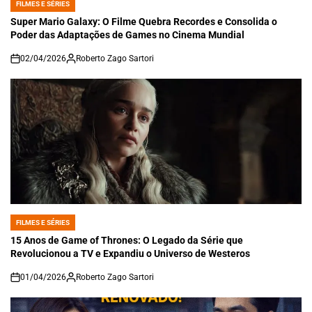
FILMES E SÉRIES
POSTED
IN
Super Mario Galaxy: O Filme Quebra Recordes e Consolida o
Poder das Adaptações de Games no Cinema Mundial
02/04/2026
Roberto Zago Sartori
on
FILMES E SÉRIES
POSTED
IN
15 Anos de Game of Thrones: O Legado da Série que
Revolucionou a TV e Expandiu o Universo de Westeros
01/04/2026
Roberto Zago Sartori
on