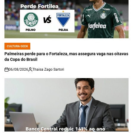
CULTURA GEEK
POSTED
IN
Palmeiras perde para o Fortaleza, mas assegura vaga nas oitavas
da Copa do Brasil
06/08/2026
Thaisa Zago Sartori
on