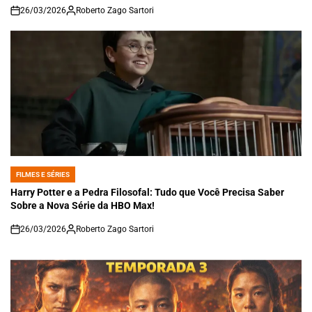
26/03/2026
Roberto Zago Sartori
on
FILMES E SÉRIES
POSTED
IN
Harry Potter e a Pedra Filosofal: Tudo que Você Precisa Saber
Sobre a Nova Série da HBO Max!
26/03/2026
Roberto Zago Sartori
on