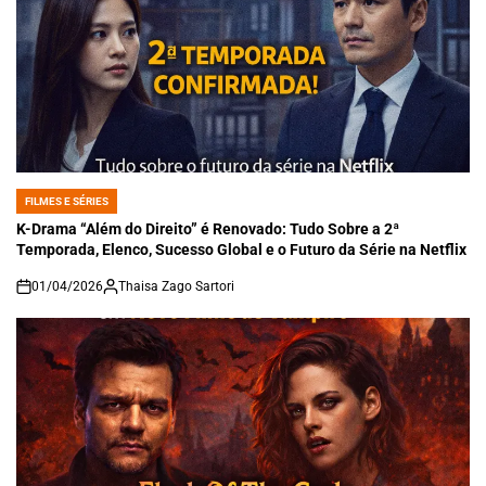
FILMES E SÉRIES
POSTED
IN
K-Drama “Além do Direito” é Renovado: Tudo Sobre a 2ª
Temporada, Elenco, Sucesso Global e o Futuro da Série na Netflix
01/04/2026
Thaisa Zago Sartori
on