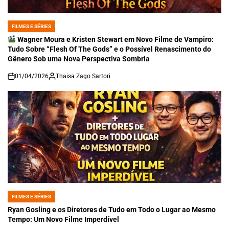
FILMES E SÉRIES
POSTED
IN
Wagner Moura e Kristen Stewart em Novo Filme de Vampiro:
Tudo Sobre “Flesh Of The Gods” e o Possível Renascimento do
Gênero Sob uma Nova Perspectiva Sombria
01/04/2026
Thaisa Zago Sartori
on
FILMES E SÉRIES
POSTED
IN
Ryan Gosling e os Diretores de Tudo em Todo o Lugar ao Mesmo
Tempo: Um Novo Filme Imperdível