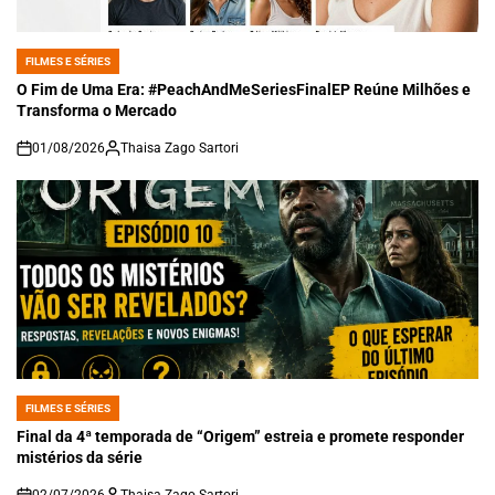
FILMES E SÉRIES
POSTED
IN
O Fim de Uma Era: #PeachAndMeSeriesFinalEP Reúne Milhões e
Transforma o Mercado
01/08/2026
Thaisa Zago Sartori
on
FILMES E SÉRIES
POSTED
IN
Final da 4ª temporada de “Origem” estreia e promete responder
mistérios da série
02/07/2026
Thaisa Zago Sartori