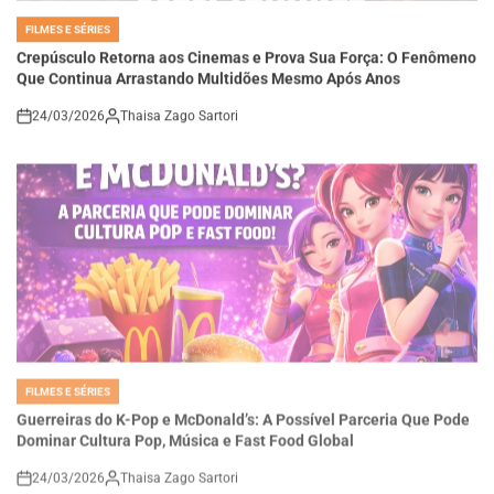
FILMES E SÉRIES
POSTED
IN
Crepúsculo Retorna aos Cinemas e Prova Sua Força: O Fenômeno
Que Continua Arrastando Multidões Mesmo Após Anos
24/03/2026
Thaisa Zago Sartori
on
FILMES E SÉRIES
POSTED
IN
Guerreiras do K-Pop e McDonald’s: A Possível Parceria Que Pode
Dominar Cultura Pop, Música e Fast Food Global
24/03/2026
Thaisa Zago Sartori
on