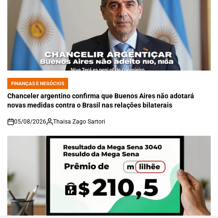
FINANÇAS E NEGÓCIOS
POSTED
IN
Chanceler argentino confirma que Buenos Aires não adotará
novas medidas contra o Brasil nas relações bilaterais
05/08/2026
Thaisa Zago Sartori
on