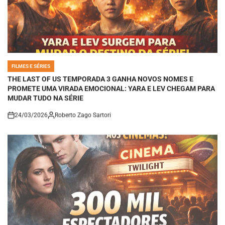
FILMES E SÉRIES
POSTED
IN
THE LAST OF US TEMPORADA 3 GANHA NOVOS NOMES E
PROMETE UMA VIRADA EMOCIONAL: YARA E LEV CHEGAM PARA
MUDAR TUDO NA SÉRIE
24/03/2026
Roberto Zago Sartori
on