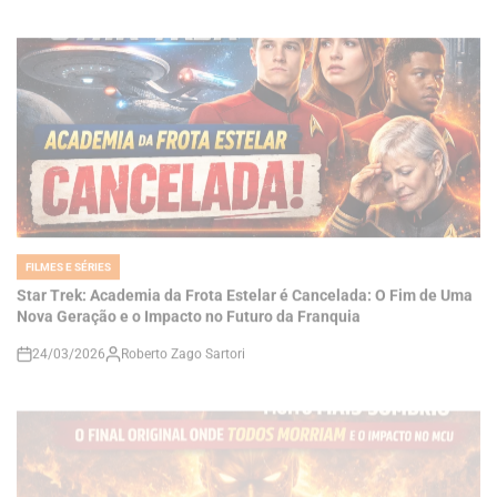
FILMES E SÉRIES
POSTED
IN
Star Trek: Academia da Frota Estelar é Cancelada: O Fim de Uma
Nova Geração e o Impacto no Futuro da Franquia
24/03/2026
Roberto Zago Sartori
on