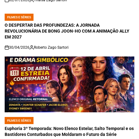
on
FILMES E SÉRIES
POSTED
IN
O DESPERTAR DAS PROFUNDEZAS: A JORNADA
REVOLUCIONÁRIA DE BONG JOON-HO COM A ANIMAÇÃO ALLY
EM 2027
30/04/2026
Roberto Zago Sartori
on
FILMES E SÉRIES
POSTED
IN
Euphoria 3ª Temporada: Novo Elenco Estelar, Salto Temporal e os
Bastidores Conturbados que Moldaram o Futuro da Série