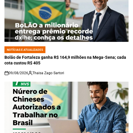
NOTÍCIAS E ATUALIZADES
POSTED
IN
Bolão de Fortaleza ganha R$ 164,9 milhões na Mega-Sena; cada
cota custou R$ 405
09/08/2026
Thaisa Zago Sartori
on