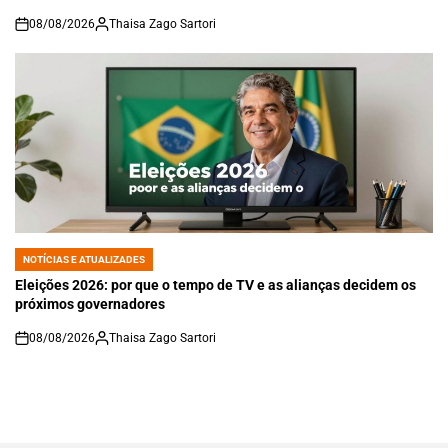
08/08/2026
Thaisa Zago Sartori
on
NOTÍCIAS E ATUALIZADES
POSTED
IN
Eleições 2026: por que o tempo de TV e as alianças decidem os
próximos governadores
08/08/2026
Thaisa Zago Sartori
on