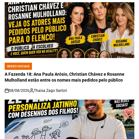
REDES SOCIAIS
POSTED
IN
A Fazenda 18: Ana Paula Arósio, Christian Chávez e Rosanne
Mulholland estão entre os nomes mais pedidos pelo público
08/08/2026
Thaisa Zago Sartori
on