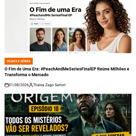
FILMES E SÉRIES
POSTED
IN
O Fim de Uma Era: #PeachAndMeSeriesFinalEP Reúne Milhões e
Transforma o Mercado
01/08/2026
Thaisa Zago Sartori
on