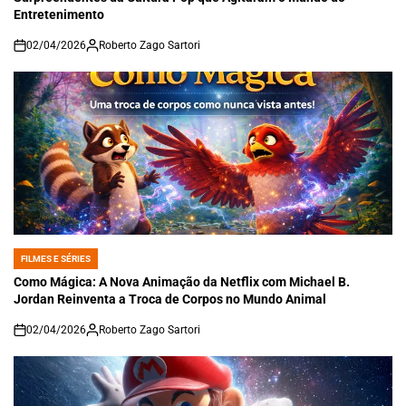
Entretenimento
02/04/2026
Roberto Zago Sartori
on
FILMES E SÉRIES
POSTED
IN
Como Mágica: A Nova Animação da Netflix com Michael B.
Jordan Reinventa a Troca de Corpos no Mundo Animal
02/04/2026
Roberto Zago Sartori
on