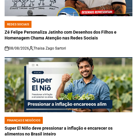
REDES SOCIAIS
POSTED
IN
Zé Felipe Personaliza Jatinho com Desenhos dos Filhos e
Homenagem Chama Atenção nas Redes Sociais
08/08/2026
Thaisa Zago Sartori
on
FINANÇAS E NEGÓCIOS
POSTED
IN
Super El Niño deve pressionar a inflação e encarecer os
alimentos no Brasil inteiro