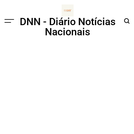
Skip
to
content
DNN - Diário Notícias
Menu
Sear
Nacionais