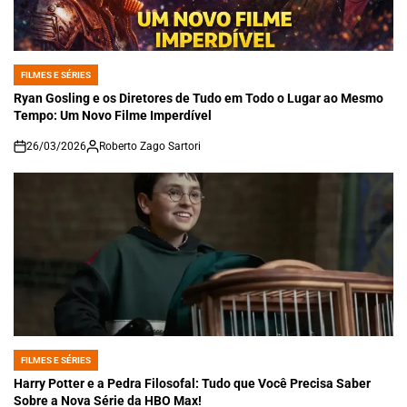
FILMES E SÉRIES
POSTED
IN
Ryan Gosling e os Diretores de Tudo em Todo o Lugar ao Mesmo
Tempo: Um Novo Filme Imperdível
26/03/2026
Roberto Zago Sartori
on
FILMES E SÉRIES
POSTED
IN
Harry Potter e a Pedra Filosofal: Tudo que Você Precisa Saber
Sobre a Nova Série da HBO Max!