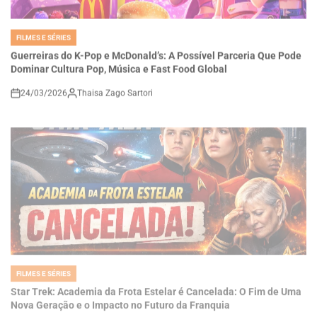
FILMES E SÉRIES
POSTED
IN
Guerreiras do K-Pop e McDonald’s: A Possível Parceria Que Pode
Dominar Cultura Pop, Música e Fast Food Global
24/03/2026
Thaisa Zago Sartori
on
FILMES E SÉRIES
POSTED
IN
Star Trek: Academia da Frota Estelar é Cancelada: O Fim de Uma
Nova Geração e o Impacto no Futuro da Franquia
24/03/2026
Roberto Zago Sartori
on