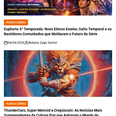
FILMES E SÉRIES
POSTED
IN
Euphoria 3ª Temporada: Novo Elenco Estelar, Salto Temporal e os
Bastidores Conturbados que Moldaram o Futuro da Série
04/04/2026
Roberto Zago Sartori
on
FILMES E SÉRIES
POSTED
IN
ThunderCats, Super Metroid e Crepúsculo: As Notícias Mais
Surpreendentes da Cultura Pop que Agitaram o Mundo do