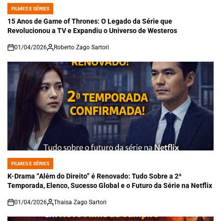
FILMES E SÉRIES
POSTED
IN
15 Anos de Game of Thrones: O Legado da Série que
Revolucionou a TV e Expandiu o Universo de Westeros
01/04/2026
Roberto Zago Sartori
on
FILMES E SÉRIES
POSTED
IN
K-Drama “Além do Direito” é Renovado: Tudo Sobre a 2ª
Temporada, Elenco, Sucesso Global e o Futuro da Série na Netflix
01/04/2026
Thaisa Zago Sartori
on