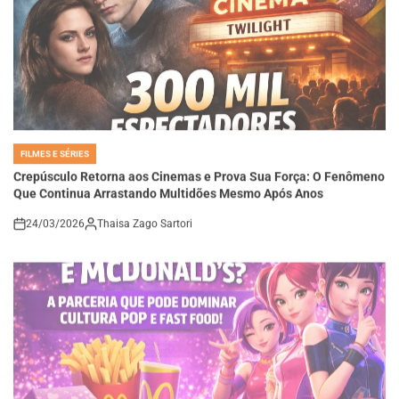
FILMES E SÉRIES
POSTED
IN
Crepúsculo Retorna aos Cinemas e Prova Sua Força: O Fenômeno
Que Continua Arrastando Multidões Mesmo Após Anos
24/03/2026
Thaisa Zago Sartori
on