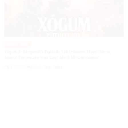
FILMES E SÉRIES
POSTED
IN
Xógum 2ª Temporada Expande Seu Universo: Novo Elenco,
Avanço Temporal e Uma Saga Ainda Mais Ambiciosa
24/03/2026
Roberto Zago Sartori
on
FILMES E SÉRIES
POSTED
IN
Garota Infernal 2 Está em Desenvolvimento: O Retorno de um Cult
do Terror Que Pode Redefinir Sua Própria História