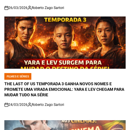
26/03/2026
Roberto Zago Sartori
on
FILMES E SÉRIES
POSTED
IN
THE LAST OF US TEMPORADA 3 GANHA NOVOS NOMES E
PROMETE UMA VIRADA EMOCIONAL: YARA E LEV CHEGAM PARA
MUDAR TUDO NA SÉRIE
24/03/2026
Roberto Zago Sartori
on