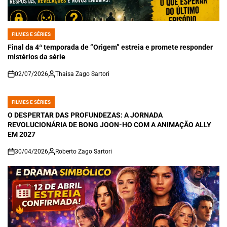
FILMES E SÉRIES
POSTED
IN
Final da 4ª temporada de “Origem” estreia e promete responder
mistérios da série
02/07/2026
Thaisa Zago Sartori
on
FILMES E SÉRIES
POSTED
IN
O DESPERTAR DAS PROFUNDEZAS: A JORNADA
REVOLUCIONÁRIA DE BONG JOON-HO COM A ANIMAÇÃO ALLY
EM 2027
30/04/2026
Roberto Zago Sartori
on