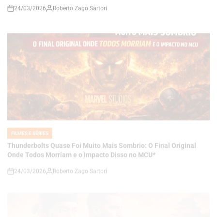
FILMES E SÉRIES
POSTED
IN
Thunderbolts Quase Foi Muito Mais Sombrio: O Final Original
Onde Todos Morriam e o Impacto Disso no MCU*
24/03/2026
Roberto Zago Sartori
on