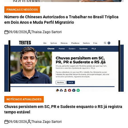
FINANÇAS E NEGÓCIOS
POSTED
IN
Número de Chineses Autorizados a Trabalhar no Brasil Triplica
em Dois Anos e Muda Perfil Migratório
09/08/2026
Thaisa Zago Sartori
on
NOTÍCIAS E ATUALIZADES
POSTED
IN
Chuvas persistem em SC, PR e Sudeste enquanto o RS já registra
tempo estável
09/08/2026
Thaisa Zago Sartori
on