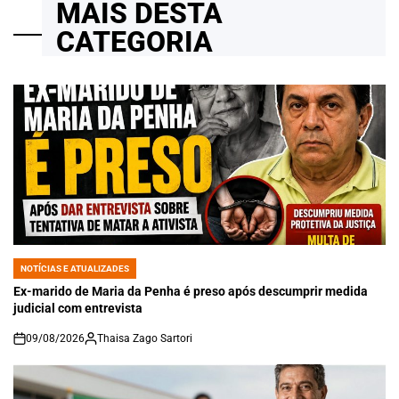
MAIS DESTA
CATEGORIA
NOTÍCIAS E ATUALIZADES
POSTED
IN
Ex-marido de Maria da Penha é preso após descumprir medida
judicial com entrevista
09/08/2026
Thaisa Zago Sartori
on