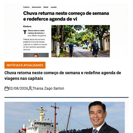
NOTÍCIAS E ATUALIZADES
POSTED
IN
Chuva retorna neste começo de semana e redefine agenda de
viagens nas capitais
02/08/2026
Thaisa Zago Sartori
on