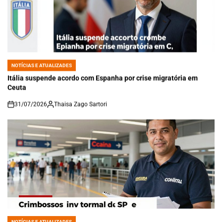
NOTÍCIAS E ATUALIZADES
POSTED
IN
Itália suspende acordo com Espanha por crise migratória em
Ceuta
31/07/2026
Thaisa Zago Sartori
on
NOTÍCIAS E ATUALIZADES