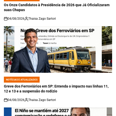
IN
Os Onze Candidatos à Presidência de 2026 que Já Oficializaram
suas Chapas
04/08/2026
Thaisa Zago Sartori
on
NOTÍCIAS E ATUALIZADES
POSTED
IN
Greve dos Ferroviários em SP: Entenda o impacto nas linhas 11,
12 e 13 e a suspensão do rodízio
04/08/2026
Thaisa Zago Sartori
on