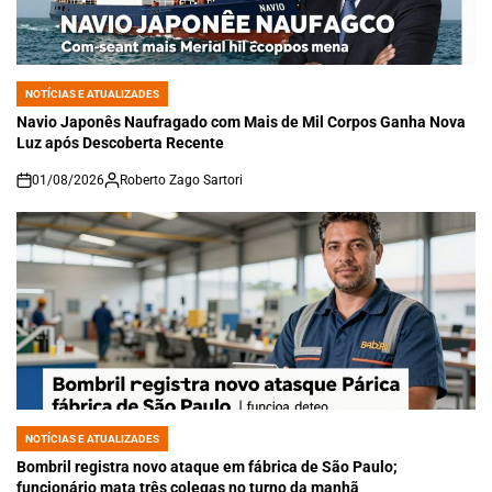
NOTÍCIAS E ATUALIZADES
POSTED
IN
Navio Japonês Naufragado com Mais de Mil Corpos Ganha Nova
Luz após Descoberta Recente
01/08/2026
Roberto Zago Sartori
on
NOTÍCIAS E ATUALIZADES
POSTED
IN
Bombril registra novo ataque em fábrica de São Paulo;
funcionário mata três colegas no turno da manhã