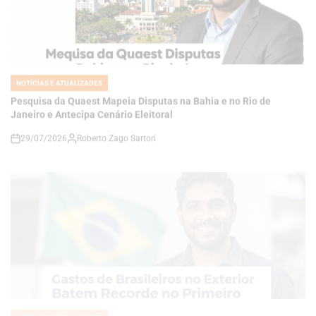
NOTÍCIAS E ATUALIZADES
POSTED
IN
Pesquisa da Quaest Mapeia Disputas na Bahia e no Rio de
Janeiro e Antecipa Cenário Eleitoral
29/07/2026
Roberto Zago Sartori
on
NOTÍCIAS E ATUALIZADES
POSTED
IN
Gastos de Brasileiros no Exterior Batem Recorde no Primeiro
Semestre
28/07/2026
Thaisa Zago Sartori
on