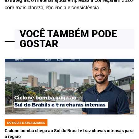
estratégias, o material ajuda empresas a começarem 2026
com mais clareza, eficiência e consistência.
VOCÊ TAMBÉM PODE
GOSTAR
NOTÍCIAS E ATUALIZADES
POSTED
IN
Ciclone bomba chega ao Sul do Brasil e traz chuvas intensas para
a região