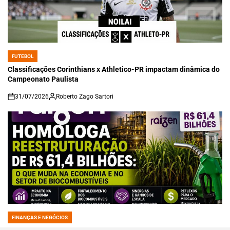
FUTEBOL
POSTED
IN
Classificações Corinthians x Athletico-PR impactam dinâmica do
Campeonato Paulista
31/07/2026
Roberto Zago Sartori
on
FINANÇAS E NEGÓCIOS
POSTED
IN