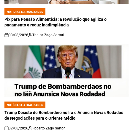
NOTÍCIAS E ATUALIZADES
POSTED
IN
Pix para Pensão Alimentícia: a revolução que agiliza o
pagamento e reduz inadimplência
03/08/2026
Thaisa Zago Sartori
on
NOTÍCIAS E ATUALIZADES
POSTED
IN
Trump Desiste de Bombardeio no Irã e Anuncia Novas Rodadas
de Negociações para o Oriente Médio
02/08/2026
Roberto Zago Sartori
on