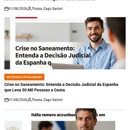
01/08/2026
Thaisa Zago Sartori
on
NOTÍCIAS E ATUALIZADES
POSTED
IN
Crise no Saneamento: Entenda a Decisão Judicial da Espanha
que Leva 50 Mil Pessoas a Ceuta
01/08/2026
Thaisa Zago Sartori
on