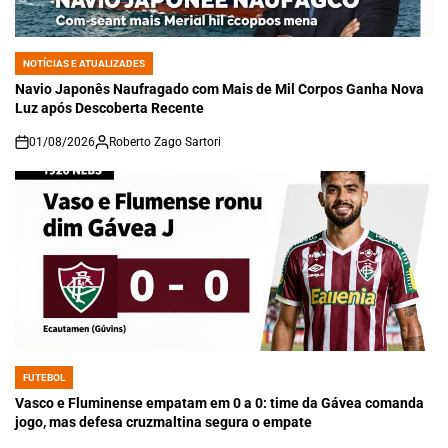
NOTÍCIAS E ATUALIZADES
POSTED
IN
Navio Japonês Naufragado com Mais de Mil Corpos Ganha Nova
Luz após Descoberta Recente
01/08/2026
Roberto Zago Sartori
on
FUTEBOL
POSTED
IN
Vasco e Fluminense empatam em 0 a 0: time da Gávea comanda
jogo, mas defesa cruzmaltina segura o empate