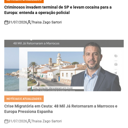
POSTED
IN
Criminosos invadem terminal de SP e levam cocaína para a
Europa: entenda a operação policial
31/07/2026
Thaisa Zago Sartori
on
NOTÍCIAS E ATUALIZADES
POSTED
IN
Crise Migratória em Ceuta: 48 Mil Já Retornaram a Marrocos e
Europa Pressiona Espanha
31/07/2026
Thaisa Zago Sartori
on