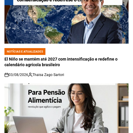
NOTÍCIAS E ATUALIZADES
POSTED
IN
El Niño se mantém até 2027 com intensificação e redefine o
calendário agrícola brasileiro
03/08/2026
Thaisa Zago Sartori
on