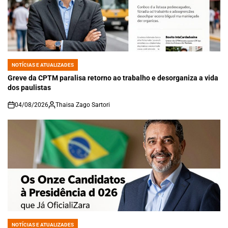
NOTÍCIAS E ATUALIZADES
POSTED
IN
Greve da CPTM paralisa retorno ao trabalho e desorganiza a vida
dos paulistas
04/08/2026
Thaisa Zago Sartori
on
NOTÍCIAS E ATUALIZADES
POSTED