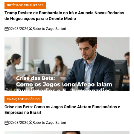
NOTÍCIAS E ATUALIZADES
POSTED
IN
Trump Desiste de Bombardeio no Irã e Anuncia Novas Rodadas
de Negociações para o Oriente Médio
02/08/2026
Roberto Zago Sartori
on
FINANÇAS E NEGÓCIOS
POSTED
IN
Crise das Bets: Como os Jogos Online Afetam Funcionários e
Empresas no Brasil
02/08/2026
Roberto Zago Sartori
on