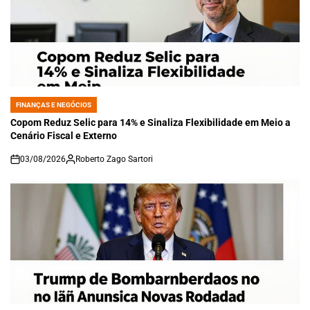
FINANÇAS E NEGÓCIOS
POSTED
IN
Copom Reduz Selic para 14% e Sinaliza Flexibilidade em Meio a
Cenário Fiscal e Externo
03/08/2026
Roberto Zago Sartori
on