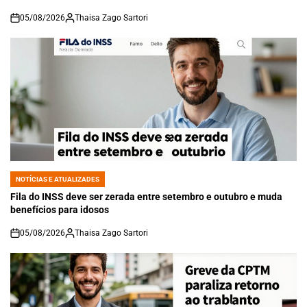
05/08/2026
Thaisa Zago Sartori
on
NOTÍCIAS E ATUALIZADES
POSTED
IN
Fila do INSS deve ser zerada entre setembro e outubro e muda
benefícios para idosos
05/08/2026
Thaisa Zago Sartori
on