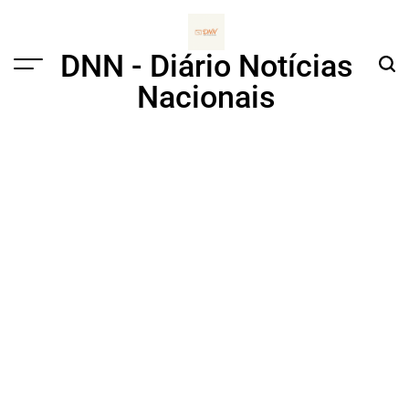
Skip
to
content
DNN - Diário Notícias
Menu
Sear
Nacionais