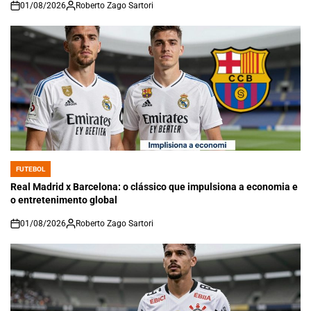
01/08/2026
Roberto Zago Sartori
on
FUTEBOL
POSTED
IN
Real Madrid x Barcelona: o clássico que impulsiona a economia e
o entretenimento global
01/08/2026
Roberto Zago Sartori
on