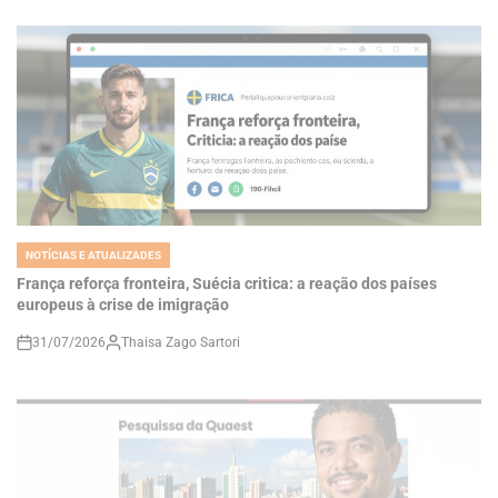
NOTÍCIAS E ATUALIZADES
POSTED
IN
França reforça fronteira, Suécia critica: a reação dos países
europeus à crise de imigração
31/07/2026
Thaisa Zago Sartori
on