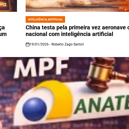
INTELIGÊNCIA ARTIFICIAL
POSTED
IN
ça
China testa pela primeira vez aeronave
ium
nacional com inteligência artificial
19/01/2026
Roberto Zago Sartori
on