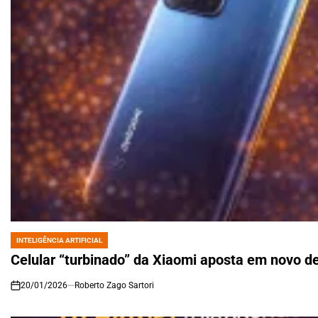
INTELIGÊNCIA ARTIFICIAL
POSTED
IN
Celular “turbinado” da Xiaomi aposta em novo d
20/01/2026
Roberto Zago Sartori
on