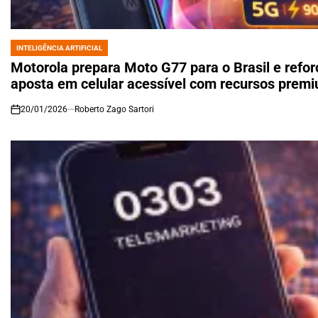
INTELIGÊNCIA ARTIFICIAL
POSTED
IN
Motorola prepara Moto G77 para o Brasil e refor
aposta em celular acessível com recursos prem
20/01/2026
Roberto Zago Sartori
on