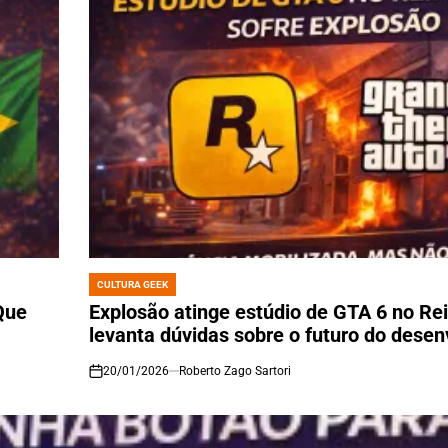
CULTURA GEEK
POSTED
IN
Que
Explosão atinge estúdio de GTA 6 no Re
levanta dúvidas sobre o futuro do dese
20/01/2026
Roberto Zago Sartori
on