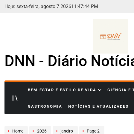
Skip
Hoje: sexta-feira, agosto 7 2026
11
:
47
:
47
PM
to
content
DNN - Diário Notíc
BEM-ESTAR E ESTILO DE VIDA
CIÊNCIA E
GASTRONOMIA
NOTÍCIAS E ATUALIZADES
Home
2026
janeiro
Page 2