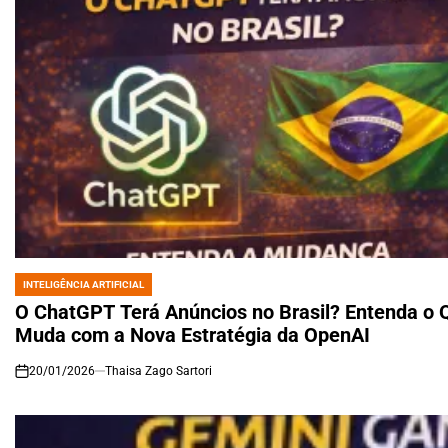
INTELIGÊNCIA ARTIFICIAL
POSTED
IN
O ChatGPT Terá Anúncios no Brasil? Entenda o 
Muda com a Nova Estratégia da OpenAI
20/01/2026
Thaisa Zago Sartori
on